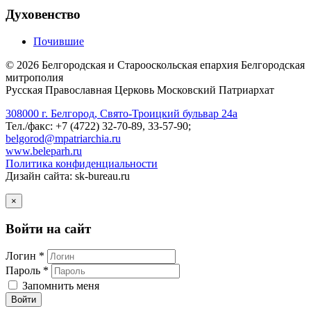
Духовенство
Почившие
©
2026
Белгородская и Старооскольская епархия Белгородская
митрополия
Русская Православная Церковь Московский Патриархат
308000 г. Белгород, Свято-Троицкий бульвар 24а
Тел./факс: +7 (4722) 32-70-89, 33-57-90;
belgorod@mpatriarchia.ru
www.beleparh.ru
Политика конфиденциальности
Дизайн сайта: sk-bureau.ru
×
Войти на сайт
Логин *
Пароль *
Запомнить меня
Войти