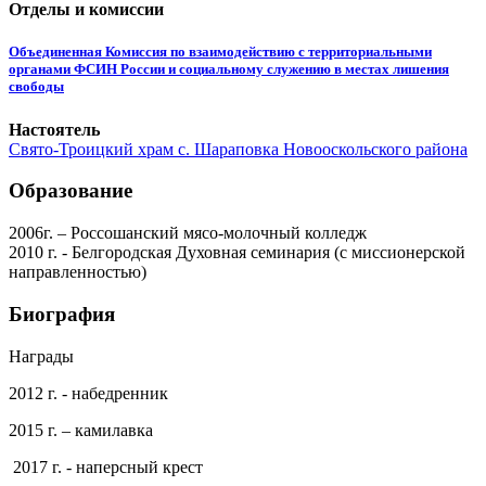
Отделы и комиссии
Объединенная Комиссия по взаимодействию с территориальными
органами ФСИН России и социальному служению в местах лишения
свободы
Настоятель
Свято-Троицкий храм с. Шараповка Новооскольского района
Образование
2006г. – Россошанский мясо-молочный колледж
2010 г. - Белгородская Духовная семинария (с миссионерской
направленностью)
Биография
Награды
2012 г. - набедренник
2015 г. – камилавка
2017 г. - наперсный крест