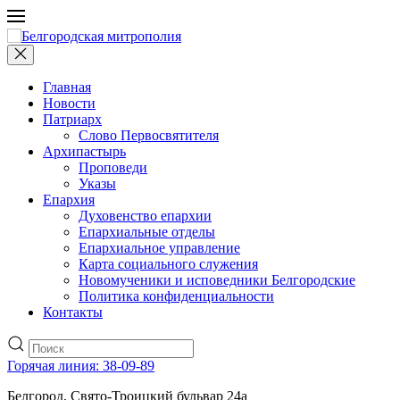
Главная
Новости
Патриарх
Слово Первосвятителя
Архипастырь
Проповеди
Указы
Епархия
Духовенство епархии
Епархиальные отделы
Епархиальное управление
Карта социального служения
Новомученики и исповедники Белгородские
Политика конфиденциальности
Контакты
Горячая линия: 38-09-89
Белгород, Свято-Троицкий бульвар 24а