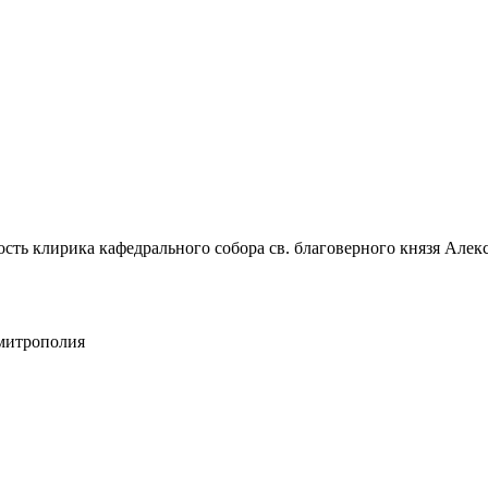
ость клирика кафедрального собора св. благоверного князя Алек
 митрополия