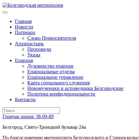
Главная
Новости
Патриарх
Слово Первосвятителя
Архипастырь
Проповеди
Указы
Епархия
Духовенство епархии
Епархиальные отделы
Епархиальное управление
Карта социального служения
Новомученики и исповедники Белгородские
Политика конфиденциальности
Контакты
Горячая линия: 38-09-89
Белгород, Свято-Троицкий бульвар 24а
По благословению митрополита Белгородского и Старооскольс