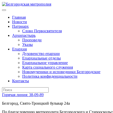
Главная
Новости
Патриарх
Слово Первосвятителя
Архипастырь
Проповеди
Указы
Епархия
Духовенство епархии
Епархиальные отделы
Епархиальное управление
Карта социального служения
Новомученики и исповедники Белгородские
Политика конфиденциальности
Контакты
Горячая линия: 38-09-89
Белгород, Свято-Троицкий бульвар 24а
По благословению митрополита Белгородского и Старооскольс