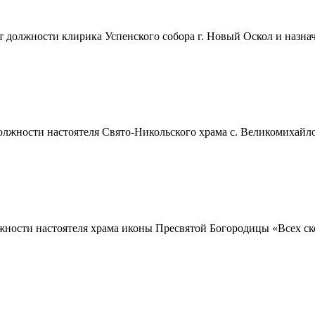
должности клирика Успенского собора г. Новый Оскол и назнача
ности настоятеля Свято-Никольского храма с. Великомихайловк
ности настоятеля храма иконы Пресвятой Богородицы «Всех ско