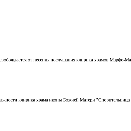
вобождается от несения послушания клирика храмов Марфо-Мари
жности клирика храма иконы Божией Матери "Спорительница хл