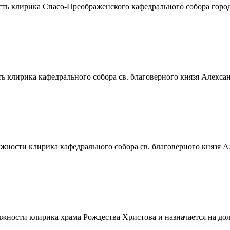
ть клирика Спасо-Преображенского кафедрального собора город
клирика кафедрального собора св. благоверного князя Александ
ости клирика кафедрального собора св. благоверного князя Але
ности клирика храма Рождества Христова и назначается на дол