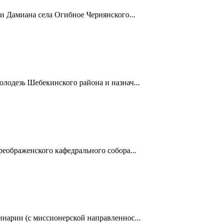
 Дамиана села Огибное Чернянского...
одезь Шебекинского района и назнач...
еображенского кафедрального собора...
нарии (с миссионерской направленнос...