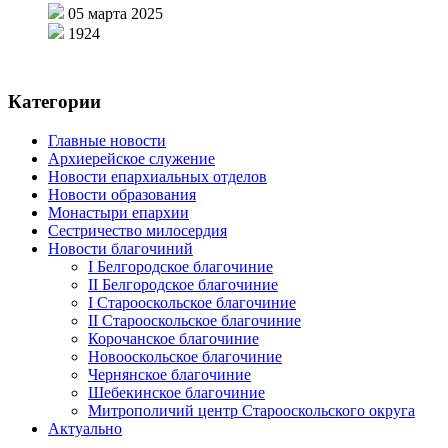
05 марта 2025
1924
Категории
Главные новости
Архиерейское служение
Новости епархиальных отделов
Новости образования
Монастыри епархии
Сестричество милосердия
Новости благочиний
I Белгородское благочиние
II Белгородское благочиние
I Старооскольское благочиние
II Старооскольское благочиние
Корочанское благочиние
Новооскольское благочиние
Чернянское благочиние
Шебекинское благочиние
Митрополичий центр Старооскольского округа
Актуально