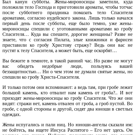
Был канун субботы. Жены-мироносицы заметили, куда
положили тело Господа и приготовили ароматы, чтобы тотчас
после субботнего праздника помазать тело Спасителя
ароматами, согласно иудейского закона. Лишь только начался
первый день после субботы, еще было темно, уже жены-
мироносицы спешили с уготованными ароматами ко гробу
Спасителя… Куда вы спешите, дорогие женщины? Разве не
знаете, что с согласия Пилата, злые книжники и фарисеи
приставили ко гробу Христову стражу? Ведь они вас не
пустят к телу Спасителя, а может быть, еще оскорбят…
Вы бежите в темноте, в такой ранний час. Но разве не могут
вас обидеть недобрые люди, пользуясь вашей
беззащитностью… Ни о чем этом не думали святые жены, но
спешили ко гробу Христа-Спасителя.
И только потом они вспоминают: а ведь там, при гробе лежит
большой камень, кто отвалит нам камень от гроба?.. И вот
приходят жены-мироносицы ко гробу Спасителя. Что же они
видят: стражи нет, камень отвален от гроба, а гроб пустой. Во
гробе, с одной стороны и другой, сидят два юноши в светлых
одеждах.
Жены испугались и пали ниц. Но юноши-ангелы сказали им:
не бойтесь, вы ищете Иисуса Распятого – Его нет здесь. Он