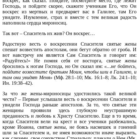
воскрес, как сказал. Пойдите, посмотрите место, где лежит
Господь, и пойдите скорее, скажите ученикам Его, что Он
воскрес из мертвых и предваряет вас в Галилее, там Его
увидите. Изумление, страх и вместе с тем великая радость
наполнила сердца мироносиц.
Так вот – Спаситель их жив? Он воскрес…
Радостную весть о воскресении Спасителя святые жены
спешат возвестить апостолам, они бегут обратно от гроба. И
вот навстречу им является Сам Спаситель и говорит им:
«Радуйтесь!» Не помня себя от восторга, святые жены
бросились к ногам Господа, но Он сказал им:
«…не бойтесь,
пойдите возвестите братьям Моим, чтобы шли в Галилею, и
там они увидят Меня»
(Мф. 28:1–10; Мк. 16:1–8; Лк. 24:1–10;
Ин. 19:38–42).
За что же жены-мироносицы удостоились такой великой
чести? – Первые услышали весть о воскресении Спасителя и
увидели Господа раньше апостолов. За то, что святые эти
женщины проявили здесь глубокую неустрашимую
преданность и любовь к Христу Спасителю. Еще в то время,
когда Спасителя вели на крест и все ученики разбежались,
кроме Иоанна, святые жены, не боясь насмешек и гонений
шли за Спасителем и, не имея возможности иначе выразить,
как слезами, свое сочувствие Страдальцу, плакали о Нем (Мк.