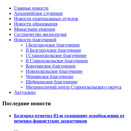
Главные новости
Архиерейское служение
Новости епархиальных отделов
Новости образования
Монастыри епархии
Сестричество милосердия
Новости благочиний
I Белгородское благочиние
II Белгородское благочиние
I Старооскольское благочиние
II Старооскольское благочиние
Корочанское благочиние
Новооскольское благочиние
Чернянское благочиние
Шебекинское благочиние
Митрополичий центр Старооскольского округа
Актуально
Последние новости
Белгород отметил 83-ю годовщину освобождения от
немецко-фашистских захватчиков