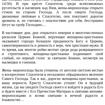
14:50). И при кресте Спасителя, среди всевозможных
ругательств и насмешек над Ним, жены-мироносицы открыто
стояли на стороне Господа. А после смерти Господа,
движимые любовью к Спасителю, они покупают дорогие
ароматы и, не считаясь с опасностями для себя, бесстрашно
бегут ко гробу Господню…
В настоящие дни, дни открытого неверия и многочисленных
расколов Церкви Божией, верующие женщины-христианки
оказывают гораздо большую преданность Богу и Церкви,
самоотверженность и ревность о вере, чем христиане-мужи. В
то время, как многие робко молчат среди рода развращенного
и строптивого, женщины-христианки поднимают свой
слабый, но верный голос за святыню Божию, несмотря на
насмешки и гонения.
Жены–мироносицы были утешены от ангелов светлою вестью
о воскресении Спасителя и несказанно обрадовались явлению
Самого Господа. Так и вас, дорогие женщины-христианки, за
вашу верность Христу Спасителю утешит Он в будущей
жизни, где вы увидите Господа своего и войдете в радость Его
и будете вместе с Его Пречистою Матерью и святыми женами-
мироносицами и всеми святыми в вечной радости и
блаженстве…