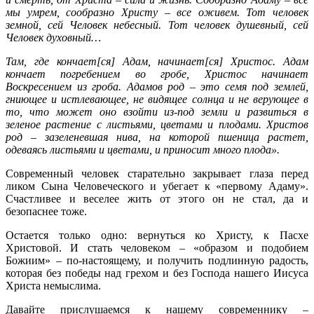
мы умрем, сообразно Христу – все оживем. Тот человек
земной, сей Человек небесный. Тот человек душевный, сей
Человек духовный…
Там, где кончает[ся] Адам, начинает[ся] Христос. Адам
кончает погребением во гробе, Христос начинает
Воскресением из гроба. Адамов род – это семя под землей,
гниющее и истлевающее, не видящее солнца и не верующее в
то, что может оно взойти из-под земли и развиться в
зеленое растение с листьями, цветами и плодами. Христов
род – зазеленевшая нива, на которой пшеница растет,
одеваясь листьями и цветами, и приносит много плода».
Современный человек старательно закрывает глаза перед
ликом Сына Человеческого и убегает к «первому Адаму».
Счастливее и веселее жить от этого он не стал, да и
безопаснее тоже.
Остается только одно: вернуться ко Христу, к Пасхе
Христовой. И стать человеком – «образом и подобием
Божиим» – по-настоящему, и получить подлинную радость,
которая без победы над грехом и без Господа нашего Иисуса
Христа немыслима.
Давайте прислушаемся к нашему современнику –