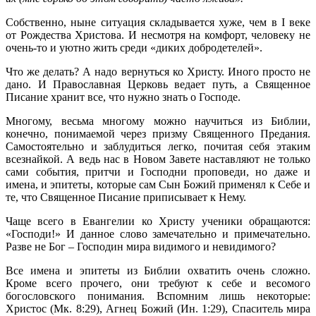
Собственно, ныне ситуация складывается хуже, чем в I веке
от Рождества Христова. И несмотря на комфорт, человеку не
очень-то и уютно жить среди «диких добродетелей».
Что же делать? А надо вернуться ко Христу. Иного просто не
дано. И Православная Церковь ведает путь, а Священное
Писание хранит все, что нужно знать о Господе.
Многому, весьма многому можно научиться из Библии,
конечно, понимаемой через призму Священного Предания.
Самостоятельно и заблудиться легко, почитая себя этаким
всезнайкой. А ведь нас в Новом Завете наставляют не только
сами события, притчи и Господни проповеди, но даже и
имена, и эпитеты, которые сам Сын Божий применял к Себе и
те, что Священное Писание приписывает к Нему.
Чаще всего в Евангелии ко Христу ученики обращаются:
«Господи!» И данное слово замечательно и примечательно.
Разве не Бог – Господин мира видимого и невидимого?
Все имена и эпитеты из Библии охватить очень сложно.
Кроме всего прочего, они требуют к себе и весомого
богословского понимания. Вспомним лишь некоторые:
Христос (Мк. 8:29), Агнец Божий (Ин. 1:29), Спаситель мира