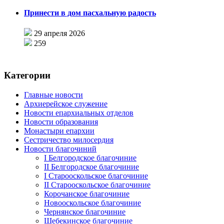
Принести в дом пасхальную радость
29 апреля 2026
259
Категории
Главные новости
Архиерейское служение
Новости епархиальных отделов
Новости образования
Монастыри епархии
Сестричество милосердия
Новости благочиний
I Белгородское благочиние
II Белгородское благочиние
I Старооскольское благочиние
II Старооскольское благочиние
Корочанское благочиние
Новооскольское благочиние
Чернянское благочиние
Шебекинское благочиние