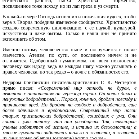
египетского рабства, Пасха Христова – торжество,
посвященное тоже исходу, но из лап греха и уз смерти.
В какой-то мере Господь исполнил и пожелания иудеев, чтобы
вера в Творца победила языческое сообщество. Христианство
создало современную цивилизацию, с ее наукой, культурой,
искусством и даже бытом. Только в наши дни не принято
вспоминать об этом.
Именно потому человечество ныне и погружается в новое
язычество. Атеизм, по сути, от последнего ничем и не
отличается. Сдобренный гуманизмом, он ввел поклонение
человеку как идолу, ведь на каждом шагу можно услышать о
правах человека, но так редко – о долге и обязанностях его.
Недаром британский писатель-христианин Г. К. Честертон
прямо писал:
«Современный мир отнюдь не дурен, в
некоторых отношениях он чересчур хорош. Он полон диких и
ненужных добродетелей… Пороки, конечно, бродят повсюду и
причиняют вред. Но бродят на свободе и добродетели, еще
более одичалые и вредоносные. Современный мир полон
старых христианских добродетелей, сошедших с ума. Они
сошли с ума потому, что они разобщены. Так, некоторые
ученые заботятся об истине, и истина их безжалостна; а
многие гуманисты заботятся только о жалости, и жалость
их (мне горько об этом говорить) часто лжива».