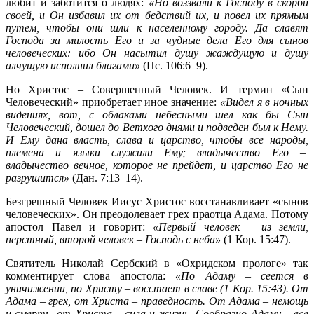
любит и заботится о людях:
«Но воззвали к Господу в скорби
своей, и Он избавил их от бедствий их, и повел их прямым
путем, чтобы они шли к населенному городу. Да славят
Господа за милость Его и за чудные дела Его для сынов
человеческих: ибо Он насытил душу жаждущую и душу
алчущую исполнил благами»
(Пс. 106:6–9).
Но Христос – Совершенный Человек. И термин «Сын
Человеческий» приобретает иное значение:
«Видел я в ночных
видениях, вот, с облаками небесными шел как бы Сын
Человеческий, дошел до Ветхого днями и подведен был к Нему.
И Ему дана власть, слава и царство, чтобы все народы,
племена и языки служили Ему; владычество Его –
владычество вечное, которое не прейдет, и царство Его не
разрушится»
(Дан. 7:13–14).
Безгрешный Человек Иисус Христос восстанавливает «сынов
человеческих». Он преодолевает грех праотца Адама. Потому
апостол Павел и говорит:
«Первый человек – из земли,
перстный, второй человек – Господь с неба»
(1 Кор. 15:47).
Святитель Николай Сербский в «Охридском прологе» так
комментирует слова апостола:
«По Адаму – сеется в
уничижении, по Христу – восстает в славе (1 Кор. 15:43). От
Адама – грех, от Христа – праведность. От Адама – немощь
и смерть, от Христа – сила и жизнь. Сообразно Адаму – все