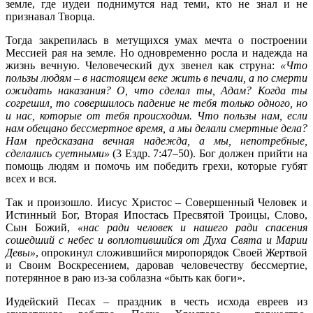
земле, где иудеи поднимутся над теми, кто не знал и не
признавал Творца.
Тогда закрепилась в метущихся умах мечта о построении
Мессией рая на земле. Но одновременно росла и надежда на
жизнь вечную. Человеческий дух звенел как струна:
«Что
пользы людям – в насто
ящем веке жить в печали, а по смерти
ожидать наказания? О, что сделал ты, Адам? Когда ты
согрешил, то совершилось падение не тебя только одного, но
и нас, которые от тебя происходим. Что пользы нам, если
нам обещано бессмертное время, а мы делали смертные дела?
Нам предсказана вечная надежда, а мы, непотребные,
сделались суетными»
(3 Ездр. 7:47–50). Бог должен прийти на
помощь людям и помочь им победить грехи, которые губят
всех и вся.
Так и произошло. Иисус Христос – Совершенный Человек и
Истинный Бог, Вторая Ипостась Пресвятой Троицы, Слово,
Сын Божий,
«нас ради человек и нашего ради спасения
сошедший с небес и воплотившийся от Духа Свята и Марии
Девы»
, опрокинул сложившийся миропорядок Своей Жертвой
и Своим Воскресением, даровав человечеству бессмертие,
потерянное в раю из-за соблазна «быть как боги».
Иудейский Песах – праздник в честь исхода евреев из