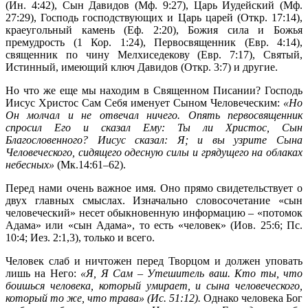
(Ин. 4:42), Сын Давидов (Мф. 9:27), Царь Иудейский (Мф.
27:29), Господь господствующих и Царь царей (Откр. 17:14),
краеугольный камень (Еф. 2:20), Божия сила и Божья
премудрость (1 Кор. 1:24), Первосвященник (Евр. 4:14),
священник по чину Мелхиседекову (Евр. 7:17), Святый,
Истинный, имеющий ключ Давидов (Откр. 3:7) и другие.
Но что же еще мы находим в Священном Писании? Господь
Иисус Христос Сам Себя именует Сыном Человеческим:
«Но
Он молчал и не отвечал ничего. Опять первосвященник
спросил Его и сказал Ему: Ты ли Христос, Сын
Благословенного? Иисус сказал: Я; и вы узрите Сына
Человеческого, сидящего одесную силы и грядущего на облаках
небесных»
(Мк.14:61–62).
Перед нами очень важное имя. Оно прямо свидетельствует о
двух главных смыслах. Изначально словосочетание «сын
человеческий» несет обыкновенную информацию – «потомок
Адама» или «сын Адама», то есть «человек» (Иов. 25:6; Пс.
10:4; Иез. 2:1,3), только и всего.
Человек слаб и ничтожен перед Творцом и должен уповать
лишь на Него:
«Я, Я Сам – Утешитель ваш. Кто ты, что
боишься человека, который умирает, и сына человеческого,
который то же, что трава» (Ис. 51:12).
Однако человека Бог