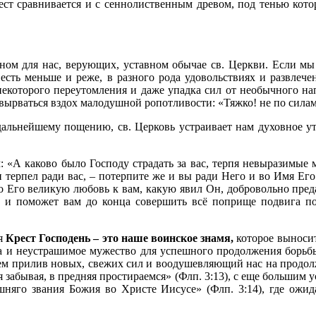
рест сравнивается и с сеннолиственным древом, под тенью кот
ьном для нас, верующих, уставном обычае св. Церкви. Если 
 есть меньше и реже, в разного рода удовольствиях и развлеч
екоторого переутомления и даже упадка сил от необычного нап
 вырваться вздох малодушной ропотливости: «Тяжко! не по силам
 дальнейшему пощению, св. Церковь устраивает нам духовное у
: «А каково было Господу страдать за вас, терпя невыразимые 
 терпел ради вас, – потерпите же и вы ради Него и во Имя Его!
 Его великую любовь к вам, какую явил Он, добровольно преда
с и поможет вам до конца совершить всё поприще подвига пос
ия
Крест Господень – это наше воинское знамя,
которое выносит
уха и неустрашимое мужество для успешного продолжения борьбы
ем прилив новых, свежих сил и воодушевляющий нас на продолж
я забывая, в предняя простираемся» (Флп. 3:13), с еще большим
шняго звания Божия во Христе Иисусе» (Флп. 3:14), где ожида