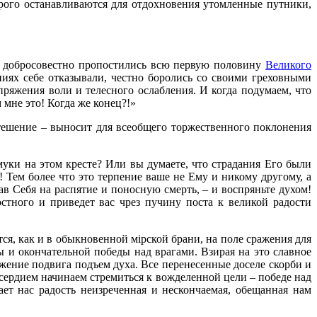
орого останавливаются для отдохновения утомленные путники,
мы добросовестно пропостились всю первую половину
Великого
ениях себе отказывали, честно боролись со своими греховными
ряжения воли и телесного ослабления. И когда подумаем, что
 мне это! Когда же конец?!»
тешение – выносит для всеобщего торжественного поклонения
муки на этом кресте? Или вы думаете, что страдания Его были
 Тем более что это терпение ваше не Ему и никому другому, а
в Себя на распятие и поносную смерть, – и воспряньте духом!
тного и приведет вас чрез пучину поста к великой радости
ся, как и в обыкновенной мiрской брани, на поле сражения для
 и окончательной победы над врагами. Взирая на это славное
ение подвига подъем духа. Все перенесенные доселе скорби и
 усердием начинаем стремиться к вожделенной цели – победе над
ет нас радость неизреченная и нескончаемая, обещанная нам