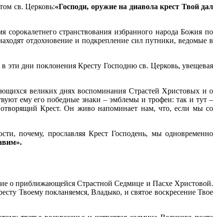
том св. Церковь:
«Господи, оружие на диавола крест Твой дал
емя сорокалетнего странствования избранного народа Божия по
находят отдохновение и подкрепление сил путники, ведомые в
м в эти дни поклонения Кресту Господню св. Церковь, увещевая
жающихся великих днях воспоминания Страстей Христовых и о
уют ему его победные знаки – эмблемы и трофеи: так и тут –
отворящий Крест. Он живо напоминает нам, что, если мы со
сти, почему, прославляя Крест Господень, мы одновременно
авим».
ние о приближающейся Страстной Седмице и Пасхе Христовой.
есту Твоему покланяемся, Владыко, и святое воскресение Твое