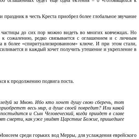
об оглашенных будет еще одна ектения – о «готовящихся к
 праздник в честь Креста приобрел более глобальное звучание
го частицы до сих пор можно видеть во многих ковчежцах. Но
, к сожалению, редко связывается с оглашением и с личным
 в более «спиритуализированном» ключе. И при этом стали,
 усиливается и каждый хочет получить утешение и укрепление в
хся к продолжению подвига поста.
 следуй за Мною. Ибо кто хочет душу свою сберечь, тот
 приобретет весь мир, а душе своей повредит? Или какой
постыдится и Сын Человеческий, когда приидет в славе
усят смерти, как уже увидят Царствие Божие, пришедшее
Моисеем среди горьких вод Мерры, для услаждения еврейского