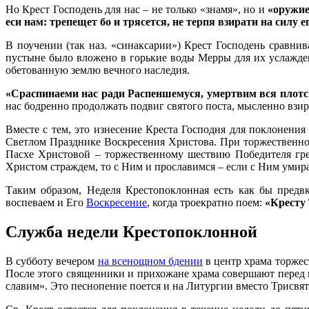
Но Крест Господень для нас – не только «знамя», но и
«оружие
еси нам: трепещет бо и трясется, не терпя взирати на силу 
В поучении (так наз. «синаксарии») Крест Господень сравнив
пустыне было вложено в горькие воды Мерры для их услажден
обетованную землю вечного наследия.
«Сраспинаеми нас ради Распеншемуся, умертвим вся плотс
нас бодренно продолжать подвиг святого поста, мысленно взира
Вместе с тем, это изнесение Креста Господня для поклонен
Светлом Празднике Воскресения Христова. При торжественной
Пасхе Христовой – торжественному шествию Победителя гре
Христом страждем, то с Ним и прославимся – если с Ним умира
Таким образом, Неделя Крестопоклонная есть как бы предв
воспеваем и Его
Воскресение
, когда троекратно поем:
«Кресту 
Служба недели Крестопоклонной
В cубботу вечером
на всенощном бдении
в центр храма торже
После этого священники и прихожане храма совершают перед к
славим». Это песнопение поется и на Литургии вместо Трисвят