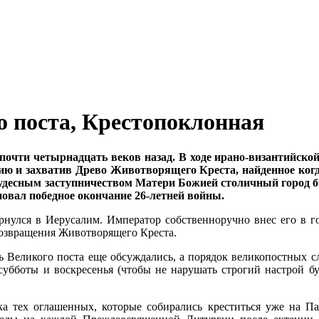
го поста, Крестопоклонная
почти четырнадцать веков назад. В ходе ирано-византийской
ию и захватив Древо Животворящего Креста, найденное когда
удесным заступничеством Матери Божией столичный город бы
новал победное окончание 26-летней войны.
нулся в Иерусалим. Император собственноручно внес его в го
возвращения Животворящего Креста.
ть Великого поста еще обсуждались, а порядок великопостных 
субботы и воскресенья (чтобы не нарушать строгий настрой буд
ка тех оглашенных, которые собирались креститься уже на Па