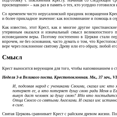
подготовку с поклонения Кресту. Начиная со следующей с
просвещению» – как раз в память о тех, кто усердно готовился 
Со временем чисто иерусалимский праздник возвращения Крест
и более прикладное значение: как воспоминание и помощь в сер
Как известно, этот Крест, как и многие другие христиански
утерянным оказался и изначальный смысл великопостного п
исповеданием веры. Поэтому постепенно в Церкви стали пе
впрочем, не без основания, часто думать о том, что Крестопо
вере через поклонение святому Древу или его образу, любой его
Смысл
Крест выносится верующим для того, чтобы напоминанием о с
Неделя 3-я Великого поста. Крестопоклонная. Мк., 37 зач., VII
И, подозвав народ с учениками Своими, сказал им: кто
потеряет ее, а кто потеряет душу свою ради Меня и Ева
выкуп даст человек за душу свою? Ибо кто постыдится
Отца Своего со святыми Ангелами. И сказал им: истинн
в силе.
Святая Церковь сравнивает Крест с райским древом жизни. П