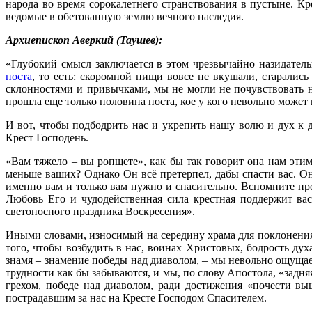
народа во время сорокалетнего странствования в пустыне. К
ведомые в обетованную землю вечного наследия.
Архиепископ Аверкий (Таушев):
«Глубокий смысл заключается в этом чрезвычайно назидател
поста
, то есть: скоромной пищи вовсе не вкушали, старались
склонностями и привычками, мы не могли не почувствовать н
прошла еще только половина поста, кое у кого невольно может
И вот, чтобы подбодрить нас и укрепить нашу волю и дух к
Крест Господень.
«Вам тяжело – вы ропщете», как бы так говорит она нам этим
меньше ваших? Однако Он всё претерпел, дабы спасти вас. Он
именно вам и только вам нужно и спасительно. Вспомните про
Любовь Его и чудодейственная сила крестная поддержит ва
светоносного праздника Воскресения».
Иными словами, износимый на середину храма для поклонен
того, чтобы возбудить в нас, воинах Христовых, бодрость д
знамя – знамение победы над диаволом, – мы невольно ощуща
трудности как бы забываются, и мы, по слову Апостола, «задня
грехом, победе над диаволом, ради достижения «почести вы
пострадавшим за нас на Кресте Господом Спасителем.