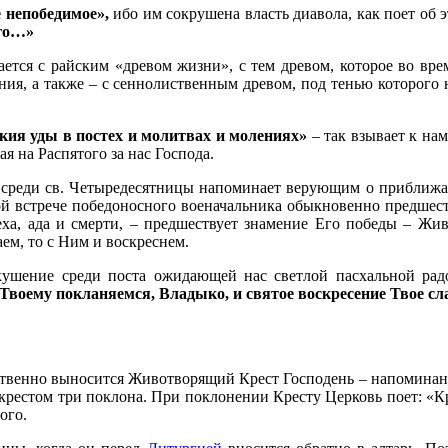
 непобедимое»,
ибо им сокрушена власть диавола, как поет об э
его…»
ается с райским «древом жизни», с тем древом, которое во вр
ия, а также – с сеннолиственным древом, под тенью которого 
кия уды в постех и молитвах и молениях»
– так взывает к на
я на Распятого за нас Господа.
ия среди св. Четыредесятницы напоминает верующим о прибли
 встрече победоносного военачальника обыкновенно предшеств
ха, ада и смерти, – предшествует знамение Его победы – Жив
ем, то с Ним и воскреснем.
кушение среди поста ожидающей нас светлой пасхальной радо
Твоему покланяемся, Владыко, и святое воскресение Твое сл
ственно выносится Животворящий Крест Господень – напомина
рестом три поклона. При поклонении Кресту Церковь поет: «Кр
ого.