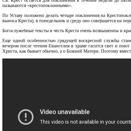
Св. Крест остается для поклонения в течение недели до пят
называются «крестопоклонными».
По Уставу положено делать четыре поклонения на Крестопокло
выноса Креста), в понедельник и среду оно совершается на перв
Богослужебные тексты в честь Креста очень возвышенны и кр
Еще одной особенностью грядущей воскресной службы стане
вечером после чтения Евангелия в храме гасится свет и поют
Христа, как бывает обычно, а о Божией Матери. Поэтому вмест