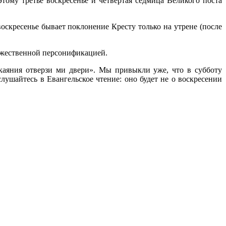
этому третье воскресенье и четвертая седмица Великого поста
оскресенье бывает поклонение Кресту только на утрене (после
ожественной персонификацией.
каяния отверзи ми двери». Мы привыкли уже, что в субботу
лушайтесь в Евангельское чтение: оно будет не о воскресении
.