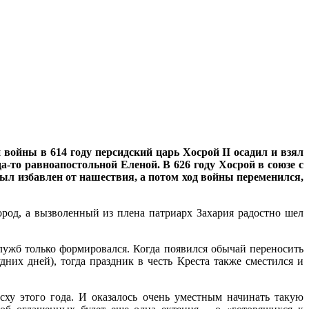
 войны в 614 году персидский царь Хосрой II осадил и взял
-то равноапостольной Еленой. В 626 году Хосрой в союзе с
л избавлен от нашествия, а потом ход войны переменился,
род, а вызволенный из плена патриарх Захария радостно шел
служб только формировался. Когда появился обычай переносить
них дней), тогда праздник в честь Креста также сместился и
сху этого года. И оказалось очень уместным начинать такую