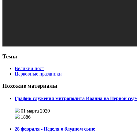
Темы
Великий пост
Церковные праздники
Похожие материалы
График служения митрополита Иоанна на Первой седм
01 марта 2020
1886
28 февраля - Неделя о блудном сыне