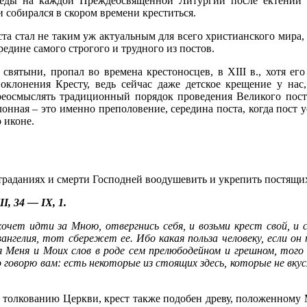
реды на каждой Преждеосвященной Литургии после ектении 
и собирался в скором времени креститься.
а стал не таким уж актуальным для всего христианского мира, и
едине самого строгого и трудного из постов.
е святыни, пропал во времена крестоносцев, в ХIII в., хотя е
оклонения Кресту, ведь сейчас даже детское крещение у нас
реосмыслять традиционный порядок проведения Великого поста
клонная – это именно преполовение, середина поста, когда пост
 иконе.
траданиях и смерти Господней воодушевить и укрепить постящи
I, 34 — IX, 1.
 хочет идти за Мною, отвергнись себя, и возьми крест свой, и
нгелия, тот сбережет ее. Ибо какая польза человеку, если он
 Меня и Моих слов в роде сем прелюбодейном и грешном, того 
о говорю вам: есть некоторые из стоящих здесь, которые не вк
о толкованию Церкви, крест также подобен древу, положенному 