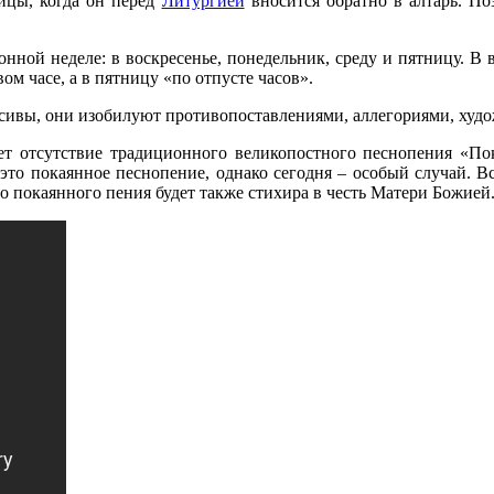
ницы, когда он перед
Литургией
вносится обратно в алтарь. По
нной неделе: в воскресенье, понедельник, среду и пятницу. В в
ом часе, а в пятницу «по отпусте часов».
асивы, они изобилуют противопоставлениями, аллегориями, худ
т отсутствие традиционного великопостного песнопения «По
 это покаянное песнопение, однако сегодня – особый случай. Вс
о покаянного пения будет также стихира в честь Матери Божией