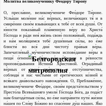
Молитва великомученику Феодору Тирону
О, пресла́вне, великому́чениче Фео́доре Ти́роне.
Услы́ши моле́ние на́с ве́рных, велича́ющих тя́ и в
смире́нии свое́м взыва́ющих к тебе́ от всея́ души́. От
ю́ности показа́вый пла́менную ве́ру во Христа́
Го́спода и ра́ди нея́ жи́знь свою́ положи́вый, пода́ждь
и на́м моля́щимся тебе́ душе́вныя си́лы, во е́же
блюсти́ во вся́ дни́ чистоту́ пра́выя ве́ры.
Запечатле́вый му́ченичеством испове́дание ве́ры в
пещи́ о́гненней, бу́ди на́м о́бразом в ре́вности
пропове́дывания И́стины Христо́вой. Огради́вый
ве́рных от греха́ язы́чества и отсту́пничества,
соблюди́ и на́с чи́стыми от ерети́ческих ко́зней и
вся́каго диа́вольскаго навожде́ния. О, Преблаже́нне,
великому́чениче Фео́доре, свои́м предста́тельством у
Престо́ла Всевы́шняго умоли́ Го́спода Бо́га, да пода́ст
на́м благода́тныя си́лы, во е́же напра́вити пути́ жи́зни
на́шея по Сло́ву Бо́жию во спасе́ние ду́ш на́ших. Я́ко