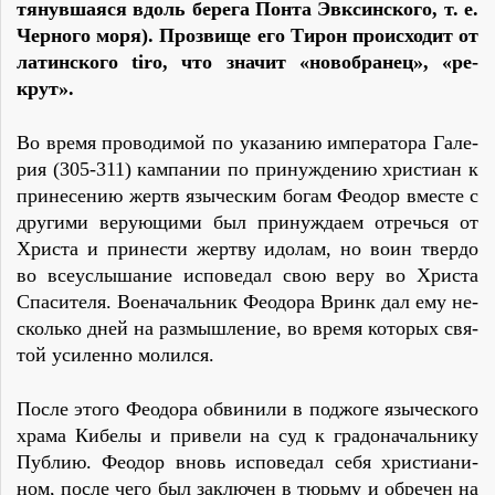
тя­нув­ша­я­ся вдоль бе­ре­га Пон­та Эвк­син­ско­го, т. е.
Чер­но­го мо­ря). Про­зви­ще его Ти­рон про­ис­хо­дит от
ла­тин­ско­го tiro, что зна­чит «но­во­бра­нец», «ре­
крут».
Во вре­мя про­во­ди­мой по ука­за­нию им­пе­ра­то­ра Га­ле­
рия (305-311) кам­па­нии по при­нуж­де­нию хри­сти­ан к
при­не­се­нию жертв язы­че­ским бо­гам Фе­одор вме­сте с
дру­ги­ми ве­ру­ю­щи­ми был при­нуж­да­ем от­речь­ся от
Хри­ста и при­не­сти жерт­ву идо­лам, но во­ин твер­до
во все­услы­ша­ние ис­по­ве­дал свою ве­ру во Хри­ста
Спа­си­те­ля. Во­е­на­чаль­ник Фе­одо­ра Вринк дал ему не­
сколько дней на раз­мыш­ле­ние, во вре­мя ко­то­рых свя­
той уси­лен­но мо­лил­ся.
По­сле это­го Фе­одо­ра об­ви­ни­ли в под­жо­ге язы­че­ско­го
хра­ма Ки­бе­лы и при­ве­ли на суд к гра­до­на­чаль­ни­ку
Пуб­лию. Фе­одор вновь ис­по­ве­дал се­бя хри­сти­а­ни­
ном, по­сле че­го был за­клю­чен в тюрь­му и об­ре­чен на