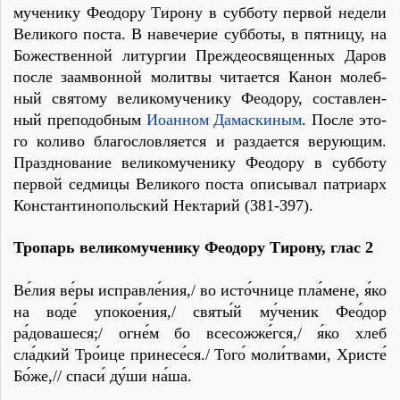
му­че­ни­ку Фе­одо­ру Ти­ро­ну в суб­бо­ту пер­вой не­де­ли
Ве­ли­ко­го по­ста. В на­ве­че­рие суб­бо­ты, в пят­ни­цу, на
Бо­же­ствен­ной ли­тур­гии Пре­ждео­свя­щен­ных Да­ров
по­сле за­ам­вон­ной мо­лит­вы чи­та­ет­ся Ка­нон мо­леб­
ный свя­то­му ве­ли­ко­му­че­ни­ку Фе­одо­ру, со­став­лен­
ный пре­по­доб­ным
Ио­ан­ном Да­мас­ки­ным
. По­сле это­
го ко­ли­во бла­го­слов­ля­ет­ся и раз­да­ет­ся ве­ру­ю­щим.
Празд­но­ва­ние ве­ли­ко­му­че­ни­ку Фе­одо­ру в суб­бо­ту
пер­вой сед­ми­цы Ве­ли­ко­го по­ста опи­сы­вал пат­ри­арх
Кон­стан­ти­но­польский Нек­та­рий (381-397).
Тропарь великомученику Феодору Тирону,
глас 2
Ве́лия ве́ры исправле́ния,/ во исто́чнице пла́мене, я́ко
на воде́ упокое́ния,/ святы́й му́ченик Фео́дор
ра́довашеся;/ огне́м бо всесожже́гся,/ я́ко хлеб
сла́дкий Тро́ице принесе́ся./ Того́ моли́твами, Христе́
Бо́же,// спаси́ ду́ши на́ша.