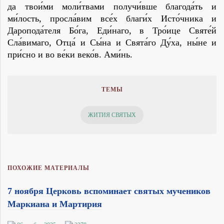
да твои́ми моли́твами получи́вше благода́ть и
ми́лость, просла́вим все́х благи́х Исто́чника и
Даропода́теля Бо́га, Еди́наго, в Тро́ице Святе́й
Сла́вимаго, Отца́ и Сы́на и Свята́го Ду́ха, ны́не и
при́сно и во ве́ки веко́в. Ами́нь.
ТЕМЫ
ЖИТИЯ СВЯТЫХ
ПОХОЖИЕ МАТЕРИАЛЫ
7 ноября Церковь вспоминает святых мучеников
Маркиана и Мартирия