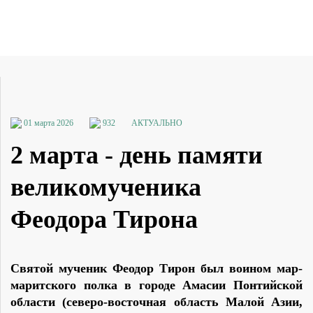
01 марта 2026
932
АКТУАЛЬНО
2 марта - день памяти
великомученика
Феодора Тирона
Свя­той му­че­ник Фе­одор Ти­рон был во­и­ном мар­
ма­рит­ско­го пол­ка в го­ро­де Ама­сии Пон­тийской
об­ла­сти (се­ве­ро-во­сточ­ная об­ласть Ма­лой Азии,