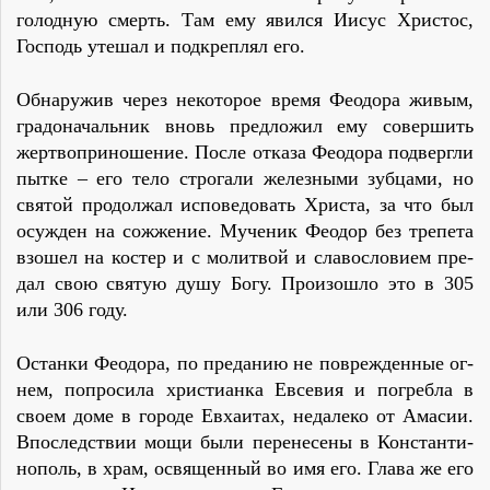
го­лод­ную смерть. Там ему явил­ся Ии­сус Хри­стос,
Гос­подь уте­шал и под­креп­лял его.
Об­на­ру­жив че­рез не­ко­то­рое вре­мя Фе­одо­ра жи­вым,
гра­до­на­чаль­ник вновь пред­ло­жил ему со­вер­шить
жерт­во­при­но­ше­ние. По­сле от­ка­за Фе­одо­ра под­верг­ли
пыт­ке – его те­ло стро­га­ли же­лез­ны­ми зуб­ца­ми, но
свя­той про­дол­жал ис­по­ве­до­вать Хри­ста, за что был
осуж­ден на со­жже­ние. Му­че­ник Фе­одор без тре­пе­та
взо­шел на ко­стер и с мо­лит­вой и сла­во­сло­ви­ем пре­
дал свою свя­тую ду­шу Бо­гу. Про­изо­шло это в 305
или 306 го­ду.
Остан­ки Фе­одо­ра, по пре­да­нию не по­вре­жден­ные ог­
нем, по­про­си­ла хри­сти­ан­ка Ев­се­вия и по­греб­ла в
сво­ем до­ме в го­ро­де Ев­ха­и­тах, не­да­ле­ко от Ама­сии.
Впо­след­ствии мо­щи бы­ли пе­ре­не­се­ны в Кон­стан­ти­
но­поль, в храм, освя­щен­ный во имя его. Гла­ва же его