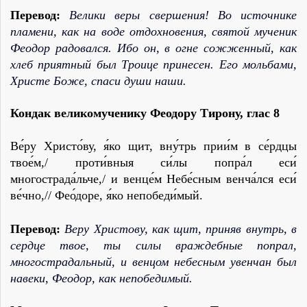
Перевод:
Велики веры свершения! Во источнике
пламени, как на воде отдохновения, святой мученик
Феодор радовался. Ибо он, в огне сожженный, как
хлеб приятный был Троице принесен. Его мольбами,
Христе Боже, спаси души наши.
Кондак великомученику Феодору Тирону,
глас 8
Ве́ру Христо́ву, я́ко щит, вну́трь прии́м в се́рдцы
твое́м,/ проти́вныя си́лы попра́л еси́
многострада́льче,/ и венце́м Небе́сным венча́лся еси́
ве́чно,// Фео́доре, я́ко непобеди́мый.
Перевод:
Веру Христову, как щит, приняв внутрь, в
сердце твое, ты силы враждебные попрал,
многострадальный, и венцом небесным увенчан был
навеки, Феодор, как непобедимый.