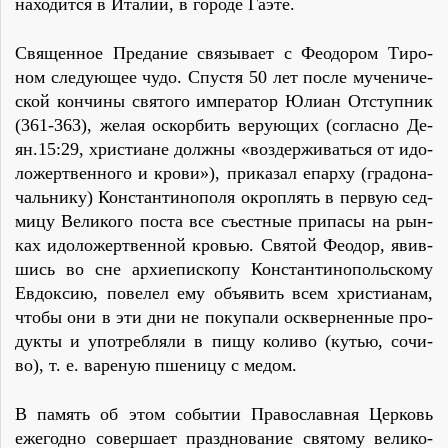
на­хо­дит­ся в Ита­лии, в го­ро­де Га­эте.
Свя­щен­ное Пре­да­ние свя­зы­ва­ет с Фе­одо­ром Ти­ро­
ном сле­ду­ю­щее чу­до. Спу­стя 50 лет по­сле му­че­ни­че­
ской кон­чи­ны свя­то­го им­пе­ра­тор Юли­ан От­ступ­ник
(361-363), же­лая оскор­бить ве­ру­ю­щих (со­глас­но Де­
ян.15:29, хри­сти­а­не долж­ны «воз­дер­жи­вать­ся от идо­
ло­жерт­вен­но­го и кро­ви»), при­ка­зал епар­ху (гра­до­на­
чаль­ни­ку) Кон­стан­ти­но­по­ля окроп­лять в первую сед­
ми­цу Ве­ли­ко­го по­ста все съест­ные при­па­сы на рын­
ках идо­ло­жерт­вен­ной кро­вью. Свя­той Фе­одор, явив­
шись во сне ар­хи­е­писко­пу Кон­стан­ти­но­польско­му
Ев­док­сию, по­ве­лел ему объявить всем хри­сти­а­нам,
что­бы они в эти дни не по­ку­па­ли осквер­нен­ные про­
дук­ты и упо­треб­ля­ли в пи­щу ко­ли­во (ку­тью, со­чи­
во), т. е. ва­ре­ную пше­ни­цу с ме­дом.
В па­мять об этом со­бытии Пра­во­слав­ная Цер­ковь
еже­год­но со­вер­ша­ет празд­но­ва­ние свя­то­му ве­ли­ко­