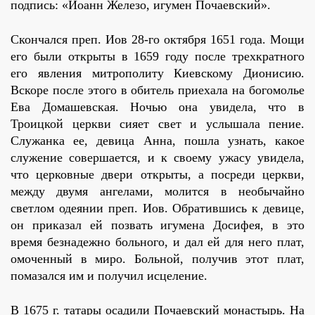
подпись: «Иоанн Железо, игумен Почаевский».
Скончался преп. Иов 28-го октября 1651 года. Мощи
его были открыты в 1659 году после трехкратного
его явления митрополиту Киевскому Дионисию.
Вскоре после этого в обитель приехала на богомолье
Ева Домашевская. Ночью она увидела, что в
Троицкой церкви сияет свет и услышала пение.
Служанка ее, девица Анна, пошла узнать, какое
служение совершается, и к своему ужасу увидела,
что церковные двери открыты, а посреди церкви,
между двумя ангелами, молится в необычайно
светлом одеянии преп. Иов. Обратившись к девице,
он приказал ей позвать игумена Досифея, в это
время безнадежно больного, и дал ей для него плат,
омоченный в миро. Больной, получив этот плат,
помазался им и получил исцеление.
В 1675 г. татары осадили Почаевский монастырь. На