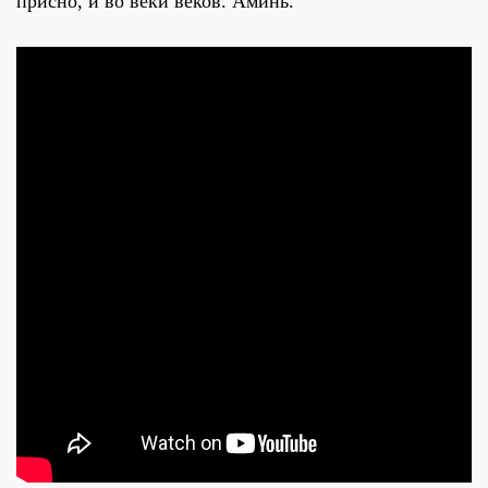
при́сно, и во ве́ки веко́в. Ами́нь.