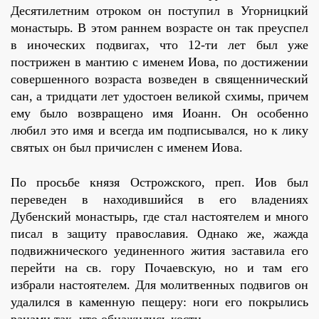
Десятилетним отроком он поступил в Угорницкий
монастырь. В этом раннем возрасте он так преуспел
в иноческих подвигах, что 12-ти лет был уже
пострижен в мантию с именем Иова, по достижении
совершенного возраста возведен в священнический
сан, а тридцати лет удостоен великой схимы, причем
ему было возвращено имя Иоанн. Он особенно
любил это имя и всегда им подписывался, но к лику
святых он был причислен с именем Иова.
По просьбе князя Острожского, преп. Иов был
переведен в находившийся в его владениях
Дубенский монастырь, где стал настоятелем и много
писал в защиту православия. Однако же, жажда
подвижнического уединенного жития заставила его
перейти на св. гору Почаевскую, но и там его
избрали настоятелем. Для молитвенных подвигов он
удалился в каменную пещеру: ноги его покрылись
ранами так, что обнажились кости.