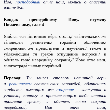
Иов,
преподобный
отче наш, молись о спасении
наших душ.
Кондак преподобному Иову, игумену
Почаевскому,
глас 4
Яви́лся еси́ и́стинныя ве́ры столп,/ ева́нгельских же
за́поведей ревни́тель,/ горды́ни обличе́ние,/
смире́нным же предста́тель и науче́ние:/ те́мже и
ублажа́ющим тя грехо́в отпуще́ние испроси́,/ и
оби́тель твою́ невреди́му сохрани́,// И́ове о́тче наш,
многострада́льному подо́бный.
Перевод:
Ты явился столпом истинной веры
и
ревнителем
евангельских заповедей, обличением
гордости, имеющим же
смирение
- заступник и
учитель, потому и прославляющим тебя испроси
прощение грехов, и обитель твою сохрани
невредимой, Иов отче наш,