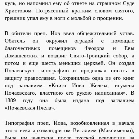
куль, но напомнил ему об ответе на страшном Суде
Христовом. Потрясенный кратким словом святого,
грешник упал ему в ноги с мольбой о прощении.
В обители преп. Иов ввел общежительный устав.
Обитель он окружил оградой с помощью
благочестивых помещиков Феодора и Евы
Домашевских и воздвиг Свято-Троицкий собор, а
потом и еще шесть меньших церквей. Он создал
Почаевскую типографию и продолжал писать в
защиту православия. Сохранилась одна из его книг
под заглавием «Книга Иова Железа, игумена
Почаевскаго, властною его рукою написанная». В
1889 году она была издана под заглавием
«Почаевская Пчела».
Типография преп. Иова, возобновленная в начале
этого века архимандритом Виталием (Максименко),
была им вывезена после русской революции за