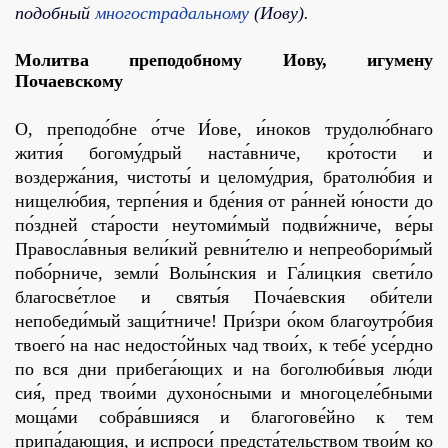
подобный
многострадальному
(Иову).
Молитва преподобному Иову, игумену
Почаевскому
О, преподо́бне о́тче И́ове, и́ноков трудолю́бнаго
жития́ богому́дрый наста́вниче, кро́тости и
воздержа́ния, чистоты́ и целому́дрия, братолю́бия и
нищелю́бия, терпе́ния и бде́ния от ра́нней ю́ности до
по́здней ста́рости неутоми́мый подви́жниче, ве́ры
Правосла́вныя вели́кий ревни́телю и непреобори́мый
побо́рниче, земли́ Волы́нския и Га́лицкия свети́ло
благосве́тлое и святы́я Поча́евския оби́тели
непобеди́мый защи́тниче! При́зри о́ком благоутро́бия
твоего́ на нас недосто́йных чад твои́х, к тебе́ усе́рдно
по вся дни прибега́ющих и на боголюби́выя лю́ди
сия́, пред твои́ми духоно́сными и многоцеле́бными
моща́ми собра́вшияся и благогове́йно к тем
припа́дающия, и испроси́ предста́тельством твои́м ко