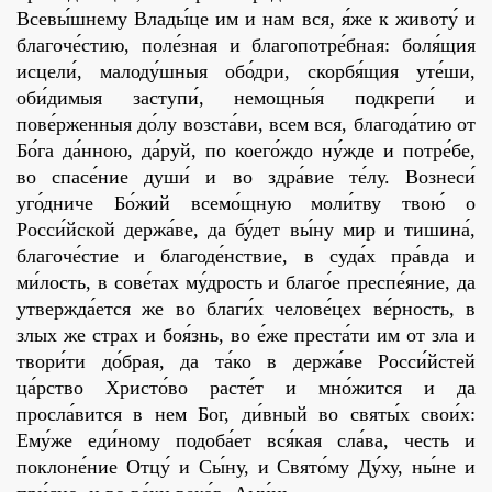
Всевы́шнему Влады́це им и нам вся, я́же к животу́ и
благоче́стию, поле́зная и благопотре́бная: боля́щия
исцели́, малоду́шныя обо́дри, скорбя́щия уте́ши,
оби́димыя заступи́, немощны́я подкрепи́ и
пове́рженныя до́лу возста́ви, всем вся, благода́тию от
Бо́га да́нною, да́руй, по коего́ждо ну́жде и потре́бе,
во спасе́ние души́ и во здра́вие те́лу. Вознеси́
уго́дниче Бо́жий всемо́щную моли́тву твою́ о
Росси́йской держа́ве, да бу́дет вы́ну мир и тишина́,
благоче́стие и благоде́нствие, в суда́х пра́вда и
ми́лость, в сове́тах му́дрость и благо́е преспе́яние, да
утвержда́ется же во благи́х челове́цех ве́рность, в
злых же страх и боя́знь, во е́же преста́ти им от зла и
твори́ти до́брая, да та́ко в держа́ве Росси́йстей
ца́рство Христо́во расте́т и мно́жится и да
просла́вится в нем Бог, ди́вный во святы́х свои́х:
Ему́же еди́ному подоба́ет вся́кая сла́ва, честь и
поклоне́ние Отцу́ и Сы́ну, и Свято́му Ду́ху, ны́не и