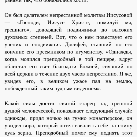
Он был делателем непрестанной молитвы Иисусовой
— «Господи, Иисусе Христе, помилуй мя,
грешнаго», доводящей подвижника до высоких
духовных степеней. Вот, что о нем повествует его
ученик и сподвижник Досифей, ставший по его
кончине его преемником по игуменству. «Однажды,
когда молился преподобный в той пещере, вдруг
облистал его свет благодати Божией, сиявший по
всей церкви в течение двух часов непрестанно. Я же,
увидев его, в великом ужасе пал на землю,
побежденный таким чудным видением».
Какой силы достиг святой старец над грешной
душой человеческой, показывает следующий случай:
однажды, придя ночью на гумно монастырское, он
увидел вора, который хотел взвалить себе на спину
куль зерна. Преподобный помог ему поднять этот