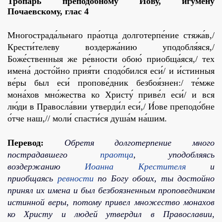
Тропарь преподобному Иову, игумену
Почаевскому,
глас 4
Многострада́льнаго пра́отца долготерпе́ние стяжа́в,/
Крести́телеву воздержа́нию уподобля́яся,/
Боже́ственныя же ре́вности обою́ приобща́яся,/ тех
имена́ досто́йно прия́ти сподо́бился еси́/ и и́стинныя
ве́ры был еси́ пропове́дник безбоя́знен:/ те́мже
мона́хов мно́жества ко Христу́ приве́л еси́/ и вся
лю́ди в Правосла́вии утверди́л еси́,/ И́ове преподо́бне
о́тче наш,// моли́ спасти́ся душа́м на́шим.
Перевод:
Обретя долготерпение много
пострадавшего
праотца
, уподобляясь
воздержанию
Иоанна Крестителя
и
приобщаясь
ревности
по Богу обоих, ты достойно
принял их имена и был безбоязненным проповедником
истинной веры, потому привел множество монахов
ко Христу и людей утвердил в Православии,