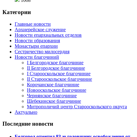
1008
Категории
Главные новости
Архиерейское служение
Новости епархиальных отделов
Новости образования
Монастыри епархии
Сестричество милосердия
Новости благочиний
I Белгородское благочиние
II Белгородское благочиние
I Старооскольское благочиние
II Старооскольское благочиние
Корочанское благочиние
Новооскольское благочиние
Чернянское благочиние
Шебекинское благочиние
Митрополичий центр Старооскольского округа
Актуально
Последние новости
Белгород отметил 83-ю годовщину освобождения от