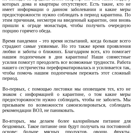
которых дома и квартиры отсутствуют. Есть такие, кто не
имеет информации о данном заболевании и какие меры
предосторожности нужно соблюдать в период карантина. По
этим причинам, несмотря на введенный карантин, они вновь
пришли к ограде монастыря, чтобы получить очередную
порцию горячего обеда.
Время пандемии - это время испытаний, когда больше всего
страдают самые уязвимые. Но это также время проявления
любви и заботы о ближних. Благодарим всех, кто помогает
нашим подопечным в дни карантина! Наши совместные
усилия помогут преодолеть все возможные трудности. Работа
нашего сестричества переформатировалась и усиливается так,
чтобы помочь нашим подопечным пережить этот сложный
период.
Во-первых, с помощью листовки мы оповещаем тех, кто не
знаком с информацией о карантине, о том какие меры
предосторожности нужно соблюдать, чтобы не заболеть. Мы
призываем по возможности самоизолироваться, соблюдать
рекомендации ВОЗ, не паниковать.
Во-вторых, мы делаем более калорийным питание для
бездомных. Такое питание они будут получать на постоянной
основе: больше мясных продуктов, овощи, фрукты.