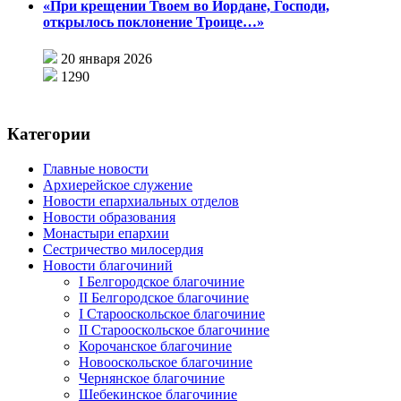
«При крещении Твоем во Иордане, Господи,
открылось поклонение Троице…»
20 января 2026
1290
Категории
Главные новости
Архиерейское служение
Новости епархиальных отделов
Новости образования
Монастыри епархии
Сестричество милосердия
Новости благочиний
I Белгородское благочиние
II Белгородское благочиние
I Старооскольское благочиние
II Старооскольское благочиние
Корочанское благочиние
Новооскольское благочиние
Чернянское благочиние
Шебекинское благочиние