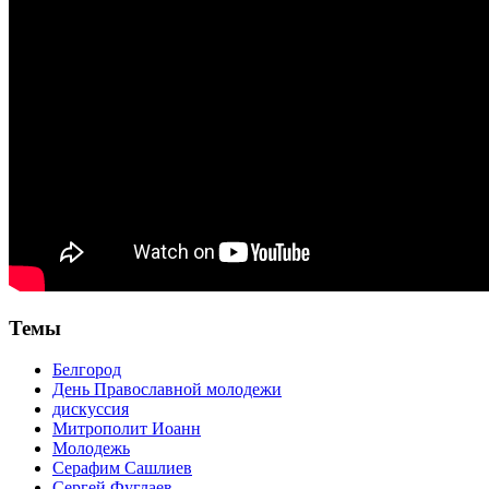
Темы
Белгород
День Православной молодежи
дискуссия
Митрополит Иоанн
Молодежь
Серафим Сашлиев
Сергей Фуглаев