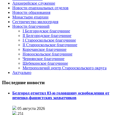
Архиерейское служение
Новости епархиальных отделов
Новости образования
Монастыри епархии
Сестричество милосердия
Новости благочиний
I Белгородское благочиние
II Белгородское благочиние
I Старооскольское благочиние
II Старооскольское благочиние
Корочанское благочиние
Новооскольское благочиние
Чернянское благочиние
Шебекинское благочиние
Митрополичий центр Старооскольского округа
Актуально
Последние новости
Белгород отметил 83-ю годовщину освобождения от
немецко-фашистских захватчиков
05 августа 2026
251