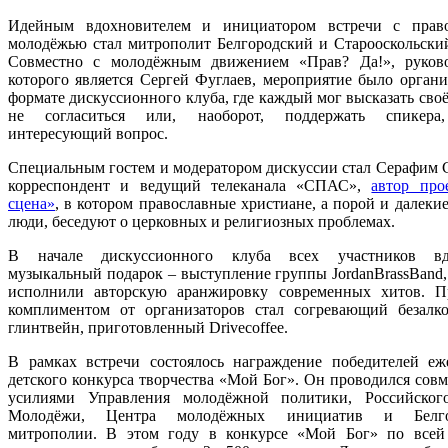
Идейным вдохновителем и инициатором встречи с право
молодёжью стал митрополит Белгородский и Старооскольски
Совместно с молодёжным движением «Прав? Да!», руков
которого является Сергей Фуглаев, мероприятие было органи
формате дискуссионного клуба, где каждый мог высказать сво
не согласиться или, наоборот, поддержать спикера,
интересующий вопрос.
Специальным гостем и модератором дискуссии стал Серафим 
корреспондент и ведущий телеканала «СПАС»,
автор про
сцена»
, в котором православные христиане, а порой и далеки
люди, беседуют о церковных и религиозных проблемах.
В начале дискуссионного клуба всех участников вд
музыкальный подарок – выступление группы JordanBrassBand,
исполнили авторскую аранжировку современных хитов. 
комплиментом от организаторов стал согревающий безалк
глинтвейн, приготовленный Drivecoffee.
В рамках встречи состоялось награждение победителей еж
детского конкурса творчества «Мой Бог». Он проводился сов
усилиями Управления молодёжной политики, Российског
Молодёжи, Центра молодёжных инициатив и Белго
митрополии. В этом году в конкурсе «Мой Бог» по всей