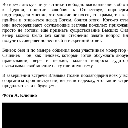
Во время дискуссии участники свободно высказывались об о
к Церкви, понятии «любовь к Отечеству», опроверг
подтверждали мнение, что многие не посещают храмы, так как
прийти и открыться перед Богом, боятся этого. Кого-то отт
или настораживают осуждающие взгляды пожилых прихожан
просто не готовы ещё признать существование Высших Сил
вечер можно было без капли стеснения задать вопрос В
получить совершенно честный и искренний ответ.
Близок был и по манере общения всем участникам модератор
Сашлиев – он, как человек, который готов обсуждать любу
православии, вере и церкви, задавал вопросы аудитор
высказывал своё мнение на ту или иную тему.
В завершении встречи Владыка Иоанн поблагодарил всех учас
соорганизаторов дискуссии, выразив надежду, что такие встр
продолжаться и в будущем.
Фото А. Клюйко