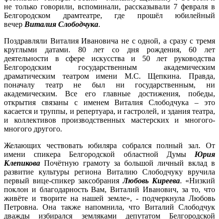
не только говорили, вспоминали, рассказывали 7 февраля в
Белгородском драмтеатре, где прошёл юбилейный
вечер
Виталия Слободчука
.
Поздравляли Виталия Ивановича не с одной, а сразу с тремя
круглыми датами. 80 лет со дня рождения, 60 лет
деятельности в сфере искусства и 50 лет руководства
Белгородским государственным академическим
драматическим театром имени М.С. Щепкина. Правда,
поначалу театр не был ни государственным, ни
академическим. Все его главные достижения, победы,
открытия связаны с именем Виталия Слободчука – это
касается и труппы, и репертуара, и гастролей, и здания театра,
и коллективов производственных мастерских и многого-
многого другого.
Желающих чествовать юбиляра собрался полный зал. От
имени спикера Белгородской областной Думы
Юрия
Клепикова
Почётную грамоту за большой личный вклад в
развитие культуры региона Виталию Слободчуку вручила
первый вице-спикер заксобрания
Любовь Киреева
. «Низкий
поклон и благодарность Вам, Виталий Иванович, за то, что
живёте и творите на нашей земле», - подчеркнула Любовь
Петровна. Она также напомнила, что Виталий Слободчук
дважды избирался земляками депутатом Белгородской