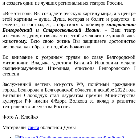
и создать один из лучших региональных театров России.
«Все эти годы Вы созидаете русскую картину мира, а в центре
этой картины – душа. Душа, которая и болит, и радуется, и
смеется, и сострадает, - обратился к юбиляру
митрополит
Белгородский и Старооскольский Иоанн
. – Ваш театр
излечивает душу, возвышает ее, чтобы человек не уподоблялся
животному. Всю свою жизнь Вы защищаете достоинство
человека, как образа и подобия Божиего».
Во внимание к усердным трудам во славу Белгородской
митрополии Владыка удостоил Виталий Ивановича медали
священномученика Никодима, епископа Белгородского I
степени.
Заслуженный деятель искусств РФ, почётный гражданин
города Белгорода и Белгородской области, в декабре 2022 года
Виталий Слободчук стал лауреатом премии Министерства
культуры РФ имени Фёдора Волкова за вклад в развитие
театрального искусства России.
Фото А. Клюйко
Материалы
сайта
областной Думы