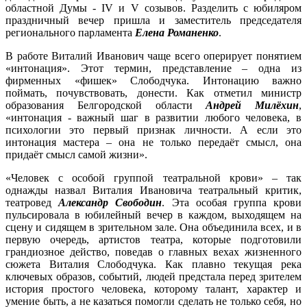
областной Думы - IV и V созывов. Разделить с юбиляром
праздничный вечер пришла и заместитель председателя
регионального парламента
Елена Романенко
.
В работе Виталий Иванович чаще всего оперирует понятием
«интонация». Этот термин, представление – одна из
фирменных «фишек» Слободчука. Интонацию важно
поймать, почувствовать, донести. Как отметил министр
образования Белгородской области
Андрей Милёхин
,
«интонация - важный шаг в развитии любого человека, в
психологии это первый признак личности. А если это
интонация мастера – она не только передаёт смысл, она
придаёт смысл самой жизни».
«Человек с особой группой театральной крови» – так
однажды назвал Виталия Ивановича театральный критик,
театровед
Александр Свободин
. Эта особая группа крови
пульсировала в юбилейный вечер в каждом, выходящем на
сцену и сидящем в зрительном зале. Она объединила всех, и в
первую очередь, артистов театра, которые подготовили
грандиозное действо, поведав о главных вехах жизненного
сюжета Виталия Слободчука. Как плавно текущая река
ключевых образов, событий, людей предстала перед зрителем
история простого человека, которому талант, характер и
умение быть, а не казаться помогли сделать не только себя, но