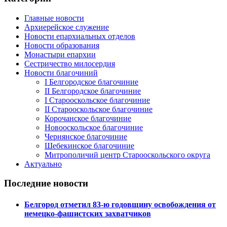
Главные новости
Архиерейское служение
Новости епархиальных отделов
Новости образования
Монастыри епархии
Сестричество милосердия
Новости благочиний
I Белгородское благочиние
II Белгородское благочиние
I Старооскольское благочиние
II Старооскольское благочиние
Корочанское благочиние
Новооскольское благочиние
Чернянское благочиние
Шебекинское благочиние
Митрополичий центр Старооскольского округа
Актуально
Последние новости
Белгород отметил 83-ю годовщину освобождения от
немецко-фашистских захватчиков