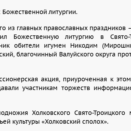
с Божественной литургии.
го из главных православных праздников 
ил Божественную литургию в Свято-Т
ник обители игумен Никодим (Мирошни
кий, благочинный Валуйского округа про
ссионерская акция, приуроченная к этом
здавали участникам торжеств информац
одножия Холковского Свято-Троицкого 
ьей культуры «Холковский сполох».