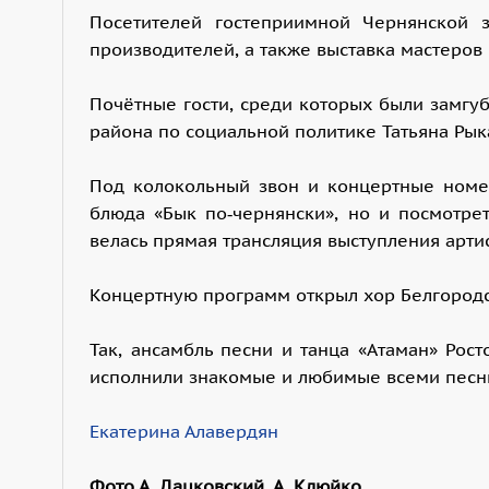
Посетителей гостеприимной Чернянской 
производителей, а также выставка мастеров
Почётные гости, среди которых были замгу
района по социальной политике Татьяна Рык
Под колокольный звон и концертные номер
блюда «Бык по‑чернянски», но и посмотре
велась прямая трансляция выступления арти
Концертную программ открыл хор Белгородс
Так, ансамбль песни и танца «Атаман» Рос
исполнили знакомые и любимые всеми песн
Екатерина Алавердян
Фото А. Дацковский, А. Клюйко