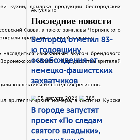
ей кухни, ярмарка продукции белгородских
Актуально
Последние новости
сеевский Савва, а также замглавы Чернянского
открыли праздник казачьей культуры.
Белгород отметил 83-
ю годовщину
о насладиться изысканным вкусом брендового
освобождения от
Воронежской области. Для удобства зрителей
немецко-фашистских
захватчиков
дили коллективы из соседних регионов.
05 августа 2026
285
рил зрителям яркие номера, а гости из Курска
В городе запустят
проект «По следам
святого владыки»,