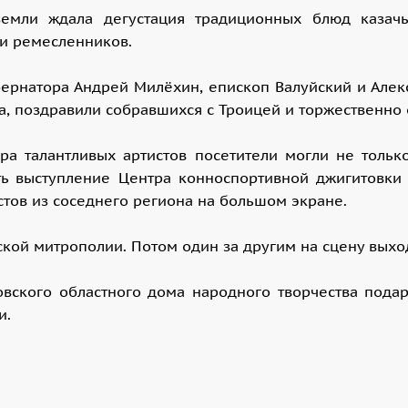
земли ждала дегустация традиционных блюд казачь
 и ремесленников.
бернатора Андрей Милёхин, епископ Валуйский и Алек
а, поздравили собравшихся с Троицей и торжественно 
а талантливых артистов посетители могли не тольк
ть выступление Центра конноспортивной джигитовки 
стов из соседнего региона на большом экране.
кой митрополии. Потом один за другим на сцену выхо
товского областного дома народного творчества пода
и.