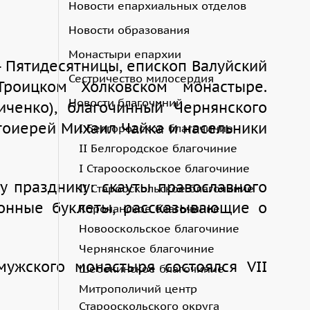
Новости епархиальных отделов
Новости образования
Монастыри епархии
– Пятидесятницы, епископ Валуйский
Сестричество милосердия
роицком Холковском монастыре.
Новости благочиний
ченко), благочинный Чернянского
тоиерей Михаил Чайка и насельники
I Белгородское благочиние
II Белгородское благочиние
I Старооскольское благочиние
у празднику: скауты православного
II Старооскольское благочиние
ионные буклеты, рассказывающие о
Корочанское благочиние
Новооскольское благочиние
Чернянское благочиние
мужского монастыря состоялся VII
Шебекинское благочиние
Митрополичий центр
Старооскольского округа