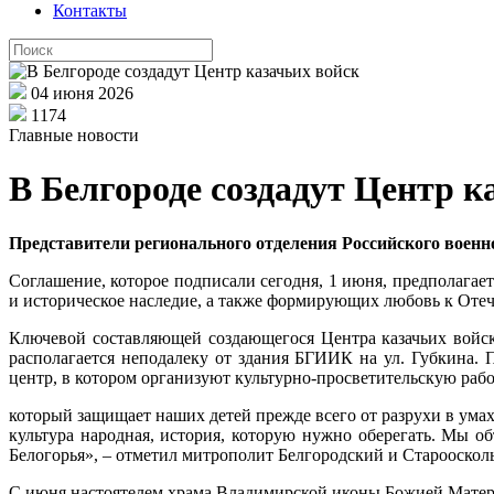
Контакты
04 июня 2026
1174
Главные новости
В Белгороде создадут Центр к
Представители регионального отделения Российского военно
Соглашение, которое подписали сегодня, 1 июня, предполага
и историческое наследие, а также формирующих любовь к Отеч
Ключевой составляющей создающегося Центра казачьих войск
располагается неподалеку от здания БГИИК на ул. Губкина. 
центр, в котором организуют культурно-просветительскую рабо
который защищает наших детей прежде всего от разрухи в умах
культура народная, история, которую нужно оберегать. Мы о
Белогорья», – отметил митрополит Белгородский и Старооскол
С июня настоятелем храма Владимирской иконы Божией Матери 