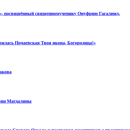
ки», посвящённый священномученику Онуфрию Гагалюку.
вилась Почаевская Твоя икона, Богородица!»
шакова
арии Магдалины