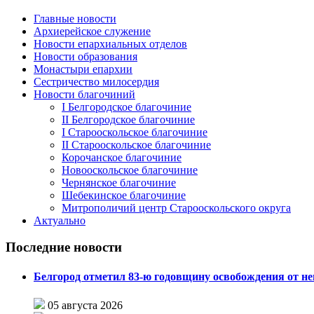
Главные новости
Архиерейское служение
Новости епархиальных отделов
Новости образования
Монастыри епархии
Сестричество милосердия
Новости благочиний
I Белгородское благочиние
II Белгородское благочиние
I Старооскольское благочиние
II Старооскольское благочиние
Корочанское благочиние
Новооскольское благочиние
Чернянское благочиние
Шебекинское благочиние
Митрополичий центр Старооскольского округа
Актуально
Последние новости
Белгород отметил 83-ю годовщину освобождения от н
05 августа 2026