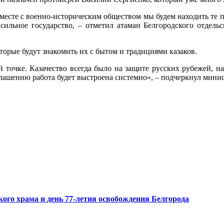
 Вместе с военно-историческим обществом мы будем находить те 
сильное государство, – отметил атаман Белгородского отдельс
торые будут знакомить их с бытом и традициями казаков.
 точке. Казачество всегда было на защите русских рубежей, 
оглашению работа будет выстроена системно», – подчеркнул ми
ого храма и день 77-летия освобождения Белгорода