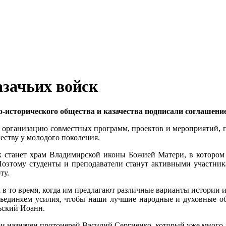
азачьих войск
-исторического общества и казачества подписали соглашение
ет организацию совместных программ, проектов и мероприятий,
еству у молодого поколения.
 станет храм Владимирской иконы Божией Матери, в котором б
Поэтому студенты и преподаватели станут активными участник
ту.
 в то время, когда им предлагают различные варианты истории и 
бъединяем усилия, чтобы наши лучшие народные и духовные обр
ьский Иоанн.
назначен протоиерей Василий Сергиенко, который уже много ле