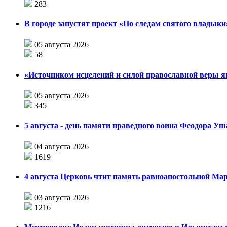
283
В городе запустят проект «По следам святого влады
05 августа 2026
58
«Источником исцелений и силой православной веры я
05 августа 2026
345
5 августа - день памяти праведного воина Феодора У
04 августа 2026
1619
4 августа Церковь чтит память равноапостольной М
03 августа 2026
1216