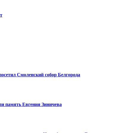
ет
посетил Смоленский собор Белгорода
ли память Евгения Зиничева