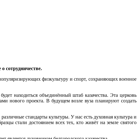
 о сотрудничестве.
 популяризирующих физкультуру и спорт, сохраняющих военное
удет находиться объединённый штаб казачества. Эта церковь
ами нового проекта. В будущем возле вуза планируют создать
различные стандарты культуры. У нас есть духовная культура и
азцы стали достоянием всех тех, кто живёт на земле святого
т является духовником белгородского казачества.