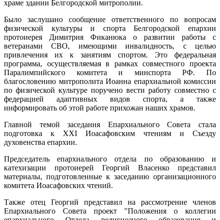
храме здании Белгородской митрополии.
Было заслушано сообщение ответственного по вопросам
физической культуры и спорта Белгородской епархии
протоиерея Димитрия Фиканюка о развитии работы с
ветеранами СВО, имеющими инвалидность, с целью
привлечения их к занятиям спортом. Это федеральная
программа, осуществляемая в рамках совместного проекта
Паралимпийского комитета и минспорта РФ. По
благословению митрополита Иоанна епархиальной комиссии
по физической культуре поручено вести работу совместно с
федерацией адаптивных видов спорта, а также
информировать об этой работе прихожан наших храмов.
Главной темой заседания Епархиального Совета стала
подготовка к XXI Иоасафовским чтениям и Съезду
духовенства епархии.
Председатель епархиального отдела по образованию и
катехизации протоиерей Георгий Власенко представил
материалы, подготовленные к заседанию организационного
комитета Иоасафовских чтений.
Также отец Георгий представил на рассмотрение членов
Епархиального Совета проект "Положения о коллегии
епархиального Отдела религиозного образования и