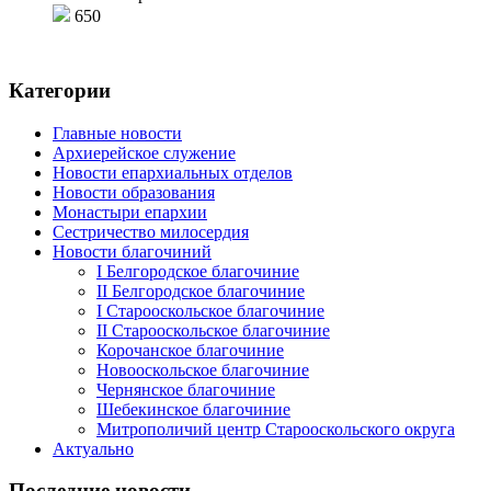
650
Категории
Главные новости
Архиерейское служение
Новости епархиальных отделов
Новости образования
Монастыри епархии
Сестричество милосердия
Новости благочиний
I Белгородское благочиние
II Белгородское благочиние
I Старооскольское благочиние
II Старооскольское благочиние
Корочанское благочиние
Новооскольское благочиние
Чернянское благочиние
Шебекинское благочиние
Митрополичий центр Старооскольского округа
Актуально
Последние новости