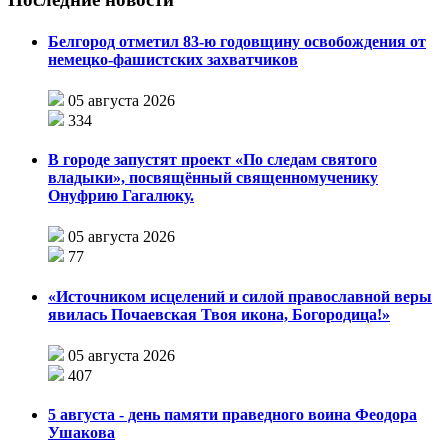
Белгород отметил 83-ю годовщину освобождения от
немецко-фашистских захватчиков
05 августа 2026
334
В городе запустят проект «По следам святого
владыки», посвящённый священномученику
Онуфрию Гагалюку.
05 августа 2026
77
«Источником исцелений и силой православной веры
явилась Почаевская Твоя икона, Богородица!»
05 августа 2026
407
5 августа - день памяти праведного воина Феодора
Ушакова