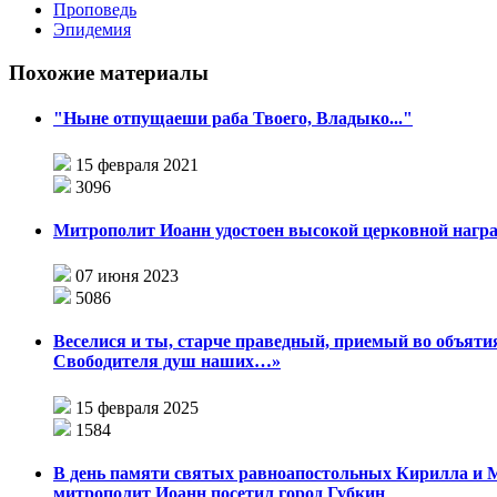
Проповедь
Эпидемия
Похожие материалы
"Ныне отпущаеши раба Твоего, Владыко..."
15 февраля 2021
3096
Митрополит Иоанн удостоен высокой церковной нагр
07 июня 2023
5086
Веселися и ты, старче праведный, приемый во объяти
Свободителя душ наших…»
15 февраля 2025
1584
В день памяти святых равноапостольных Кирилла и 
митрополит Иоанн посетил город Губкин