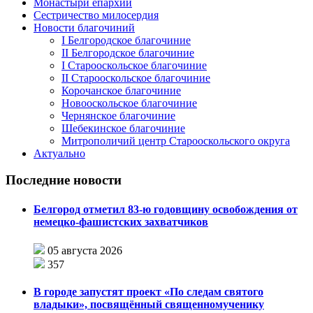
Монастыри епархии
Сестричество милосердия
Новости благочиний
I Белгородское благочиние
II Белгородское благочиние
I Старооскольское благочиние
II Старооскольское благочиние
Корочанское благочиние
Новооскольское благочиние
Чернянское благочиние
Шебекинское благочиние
Митрополичий центр Старооскольского округа
Актуально
Последние новости
Белгород отметил 83-ю годовщину освобождения от
немецко-фашистских захватчиков
05 августа 2026
357
В городе запустят проект «По следам святого
владыки», посвящённый священномученику