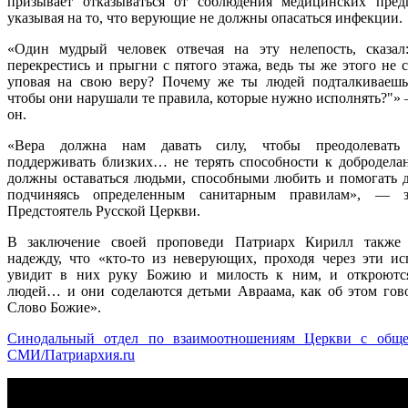
призывает отказываться от соблюдения медицинских пред
указывая на то, что верующие не должны опасаться инфекции.
«Один мудрый человек отвечая на эту нелепость, сказа
перекрестись и прыгни с пятого этажа, ведь ты же этого не 
уповая на свою веру? Почему же ты людей подталкиваешь
чтобы они нарушали те правила, которые нужно исполнять?"» 
он.
«Вера должна нам давать силу, чтобы преодолевать 
поддерживать близких… не терять способности к добродел
должны оставаться людьми, способными любить и помогать
подчиняясь определенным санитарным правилам», — з
Предстоятель Русской Церкви.
В заключение своей проповеди Патриарх Кирилл также 
надежду, что «кто-то из неверующих, проходя через эти ис
увидит в них руку Божию и милость к ним, и откроютс
людей… и они соделаются детьми Авраама, как об этом гов
Слово Божие».
Синодальный отдел по взаимоотношениям Церкви с обще
СМИ/Патриархия.ru