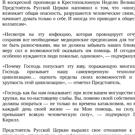
В воскресной проповеди в Крестопоклонную Неделю Велико
Предстоятель Русской Церкви напомнил о том, что «иногд
возникает общая опасность, разрушаются человеческие связи
начинает думать только о себе. И иногда это приводит к общ
коллапсам».
«Несмотря на эту инфекцию, которая провоцирует отчу
сохраняя все необходимые медицинские предписания для тог
не быть разносчиками, мы не должны забывать наших ближ
меру сил и возможностей оказывать им помощь. И сегодн
особенно нуждаются люди пожилые, одинокие», — подчеркнул
«Почему Господь попускает эту язву, поражающую многи
Господь призывает нашу самоуверенную технолог
цивилизацию… оценить пределы своих возможностей и о
хрупкость этой цивилизации», — отметил Предстоятель.
«Господь как бы нам показывает: при всем вашем могуществе 
хрупки, вы по-настоящему слабы. Вы, помимо своей собственн
должны опираться — не только во времена катаклизмов, но 
каждый день своей жизни — на Мою помощь, на силу, 
превышает всякую человеческую силу», — подчеркнул П
Кирилл.
Предстоятель Русской Церкви выразил свое отношение к 