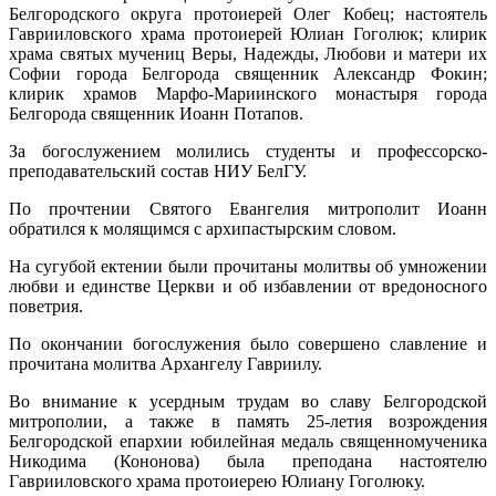
Белгородского округа протоиерей Олег Кобец; настоятель
Гаврииловского храма протоиерей Юлиан Гоголюк; клирик
храма святых мучениц Веры, Надежды, Любови и матери их
Софии города Белгорода священник Александр Фокин;
клирик храмов Марфо-Мариинского монастыря города
Белгорода священник Иоанн Потапов.
За богослужением молились студенты и профессорско-
преподавательский состав НИУ БелГУ.
По прочтении Святого Евангелия митрополит Иоанн
обратился к молящимся с архипастырским словом.
На сугубой ектении были прочитаны молитвы об умножении
любви и единстве Церкви и об избавлении от вредоносного
поветрия.
По окончании богослужения было совершено славление и
прочитана молитва Архангелу Гавриилу.
Во внимание к усердным трудам во славу Белгородской
митрополии, а также в память 25-летия возрождения
Белгородской епархии юбилейная медаль священномученика
Никодима (Кононова) была преподана настоятелю
Гаврииловского храма протоиерею Юлиану Гоголюку.