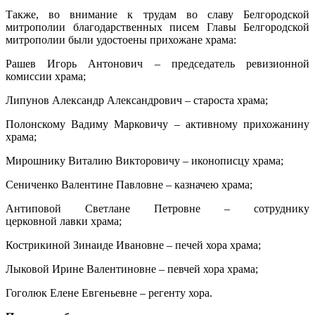
Также, во внимание к трудам во славу Белгородской
митрополии благодарственных писем Главы Белгородской
митрополии были удостоены прихожане храма:
Рашев Игорь Антонович – председатель ревизионной
комиссии храма;
Липунов Александр Александрович – староста храма;
Полонскому Вадиму Марковичу – активному прихожанину
храма;
Мирошнику Виталию Викторовичу – иконописцу храма;
Сениченко Валентине Павловне – казначею храма;
Антиповой Светлане Петровне – сотруднику
церковной лавки храма;
Кострикиной Зинаиде Ивановне – печей хора храма;
Лыковой Ирине Валентиновне – певчей хора храма;
Гоголюк Елене Евгеньевне – регенту хора.