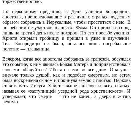
торжественностью.
По церковному преданию, в День успения Богородицы
апостолы, проповедовавшие в различных странах, чудесным
образом собрались в Иерусалиме, чтобы проститься с нею. В
погребении не участвовал апостол Фома. Он пришел в город
лишь на третий день после похорон. По его просьбе ученики
Христа открыли гробницу и пришли в ужас и изумление.
Тела Богородицы не было, осталось лишь погребальное
полотно — плащаница.
Вечером, когда все апостолы собрались за трапезой, обсуждая
это событие, к ним явилась Божья Матерь и поприветствовала
словами: «Радуйтесь! Ибо я с вами во все дни». Она ушла
вначале только душой, как и подобает смертным, но затем
была воскрешена сыном и покинула землю с плотью. Церковь
ставит мать Иисуса Христа выше ангелов и всех святых,
называя ее «заступницей усердной рода христианского». И
утверждает, что смерть — это не конец, а дверь в жизнь
вечную.