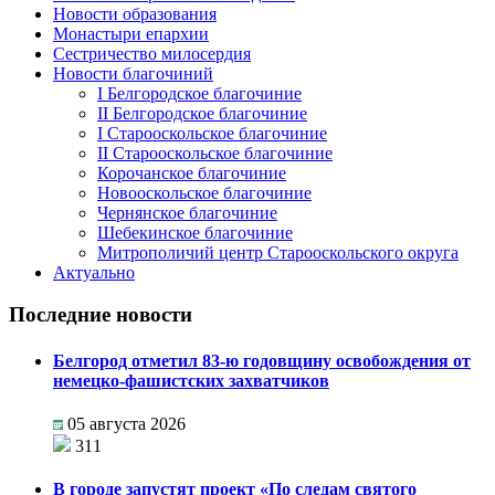
Новости образования
Монастыри епархии
Сестричество милосердия
Новости благочиний
I Белгородское благочиние
II Белгородское благочиние
I Старооскольское благочиние
II Старооскольское благочиние
Корочанское благочиние
Новооскольское благочиние
Чернянское благочиние
Шебекинское благочиние
Митрополичий центр Старооскольского округа
Актуально
Последние новости
Белгород отметил 83-ю годовщину освобождения от
немецко-фашистских захватчиков
05 августа 2026
311
В городе запустят проект «По следам святого