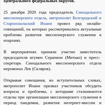
Центрального федеральных округов.
25 декабря 2020 года председатель
Синодального
миссионерского отдела
,
митрополит Белгородский и
Старооскольский Иоанн
провел ряд онлайн
-
совещани
й
, на котор
ых рассматривались актуальные
проблемы развития миссионерского служения в
епархиях
.
В мероприяти
ях
приняли участие заместител
ь
председателя игумен Серапион (Митько) и
пресс-
секретарь Синодального миссионерского отдела
иеромонах Лев (Скляров).
Открывая совещания, во вступительных
слов
ах,
митрополит Иоанн призвал участников обсудить
вопросы и проблемы, с которыми сталкиваются
отделы при организации миссионерского служения в
период пандемии, развития интернет-миссии и