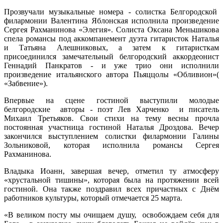
Прозвучали музыкальные номера - солистка Белгородской
филармонии Валентина Яблонская исполнила произведение
Сергея Рахманинова «Элегия». Солиста Оксана Меньшикова
спела романсы под аккомпанемент дуэта гитаристок Наталья
и Татьяна Алешниковых, а затем к гитаристкам
присоединился замечательный белгородский аккордеонист
Геннадий Панкратов - и уже трио они исполнили
произведение итальянского автора Пьяццолы «Обливион»(
«Забвение»).
Впервые на сцене гостиной выступили молодые
белгородские авторы - поэт Лев Харченко и писатель
Михаил Третьяков. Свои стихи на тему весны прочла
постоянная участница гостиной Наталья Дроздова. Вечер
закончился выступлением солистки филармонии Галины
Зольниковой, которая исполнила романсы Сергея
Рахманинова.
Владыка Иоанн, завершая вечер, отметил ту атмосферу
«хрустальной тишины», которая была на протяжении всей
гостиной. Она также поздравил всех причастных с Днём
работников культуры, который отмечается 25 марта.
«В великом посту мы очищаем душу, освобождаем себя для