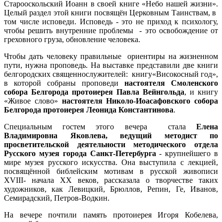
Старооскольский Иоанн в своей книге «Небо нашей жизни».
Целый раздел этой книги посвящён Церковным Таинствам, в
том числе исповеди. Исповедь - это не приход к психологу,
чтобы решить внутренние проблемы - это освобождение от
греховного груза, обновление человека.
Чтобы дать человеку правильные ориентиры на жизненном
пути, нужна проповедь. На выставке представили две книги
белгородских священнослужителей: книгу«Високосный год»,
в которой собраны проповеди
настоятеля Смоленского
собора Белгорода протоиерея Павла Вейнгольда
, и книгу
«Живое слово»
настоятеля Николо-Иоасафовского собора
Белгорода протоиерея Леонида Константинова
.
Специальным гостем этого вечера стала
Елена
Владимировна Яковлева, ведущий методист по
просветительской деятельности методического отдела
Русского музея города Санкт-Петербурга
- крупнейшего в
мире музея русского искусства. Она выступила с лекцией,
посвящённой библейским мотивам в русской живописи
XVIII- начала XX веков, рассказала о творчестве таких
художников, как Левицкий, Брюллов, Репин, Ге, Иванов,
Семирадский, Петров-Водкин.
На вечере почтили память протоиерея Игоря Кобелева,