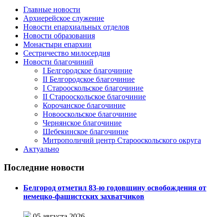
Главные новости
Архиерейское служение
Новости епархиальных отделов
Новости образования
Монастыри епархии
Сестричество милосердия
Новости благочиний
I Белгородское благочиние
II Белгородское благочиние
I Старооскольское благочиние
II Старооскольское благочиние
Корочанское благочиние
Новооскольское благочиние
Чернянское благочиние
Шебекинское благочиние
Митрополичий центр Старооскольского округа
Актуально
Последние новости
Белгород отметил 83-ю годовщину освобождения от
немецко-фашистских захватчиков
05 августа 2026