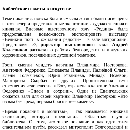
Библейские сюжеты в искусстве
Теме покаяния, поиска Бога и смысла жизни были посвящены
в этот вечер и представленные экспозиции - художественная и
книжная. Впервые выставочному залу «Родина» была
предоставлена возможность экспонировать выставку
«Великий пост: в ожидании радости» в зале митрополии.
Представляя её,
директор выставочного зала Андрей
Колесников
рассказал о работах белгородских и иркутских
художников, посвящённых духовной тематике.
Гости смогли увидеть картины Владимира Нестеркова,
Анатолия Федоренко, Елизаветы Планиды, Палиёвой Ольги,
Елены Толмачёвой, Юрия Рязанцева, Милады Исаевой,
Маргариты Скорбач и других. Пронзительная тема
стремления человечества к Богу отражена в картине Анатолия
Федоренко «Спаси и сохрани». Один из Евангельских
сюжетов взял для своей картины Владимир Нестерков: «Кто
из вам без греха, первым брось в неё камень».
«Время покаяния и молитвы», - так называется книжная
экспозиция, которую представила Областная научная
библиотека. О том, что такое покаяние и как идти этим
спасительным путём, рассказал митрополит Белгородский и