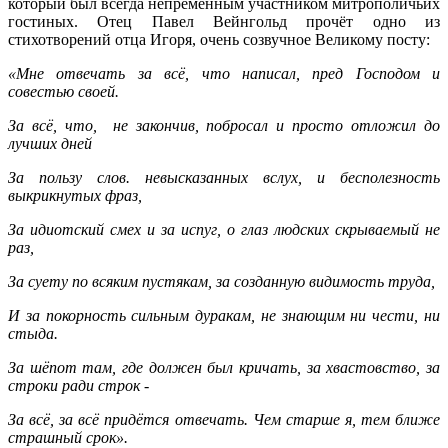
который был всегда непременным участником митрополичьих
гостиных. Отец Павел Вейнгольд прочёт одно из
стихотворений отца Игоря, очень созвучное Великому посту:
«
Мне отвечать за всё, что написал, пред Господом и
совестью своей.
За всё, что, не закончив, побросал и просто отложил до
лучших дней
За пользу слов. невысказанных вслух, и бесполезность
выкрикнутых фраз,
За идиотский смех и за испуг, о глаз людских скрываемый не
раз,
За суету по всяким пустякам, за созданную видимость труда,
И за покорность сильным дуракам, не знающим ни чести, ни
стыда.
За шёпот там, где должен был кричать, за хвастовство, за
строки ради строк -
За всё, за всё придётся отвечать. Чем старше я, тем ближе
страшный срок
»
.