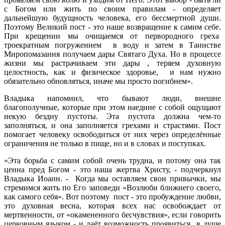
с Богом или жить по своим правилам - определяет
дальнейшую будущность человека, его бессмертной души.
Поэтому Великий пост - это наше возвращение к самим себе.
При крещении мы очищаемся от первородного греха
троекратным погружением в воду и затем в Таинстве
Миропомазания получаем дары Святаго Духа. Но в процессе
жизни мы растрачиваем эти дары , теряем духовную
целостность, как и физическое здоровье, и нам нужно
обязательно обновляться, иначе мы просто погибнем».
Владыка напомнил, что бывают люди, внешне
благополучные, которые при этом наедине с собой ощущают
некую бездну пустоты. Эта пустота должна чем-то
заполняться, и она заполняется грехами и страстями. Пост
помогает человеку освободиться от них через определённые
ограничения не только в пище, но и в словах и поступках.
«Эта борьба с самим собой очень трудна, и потому она так
ценна пред Богом - это наша жертва Христу, - подчеркнул
Владыка Иоанн. - Когда мы оставляем свои привычки, мы
стремимся жить по Его заповеди «Возлюби ближнего своего,
как самого себя». Вот поэтому пост - это пробуждение любви,
это духовная весна, которая всех нас освобождает от
мертвенности, от «окамененного бесчувствия», если говорить
церковным языком - и даёт возможность проявиться в душе