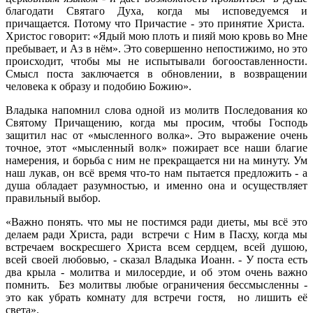
благодати Святаго Духа, когда мы исповедуемся и
причащается. Потому что Причастие - это принятие Христа.
Христос говорит: «Ядый мою плоть и пияй мою кровь во Мне
пребывает, и Аз в нём». Это совершенно непостижимо, но это
происходит, чтобы мы не испытывали богооставленности.
Смысл поста заключается в обновлении, в возвращении
человека к образу и подобию Божию».
Владыка напомнил слова одной из молитв Последования ко
Святому Причащению, когда мы просим, чтобы Господь
защитил нас от «мысленного волка». Это выражение очень
точное, этот «мысленный волк» пожирает все наши благие
намерения, и борьба с ним не прекращается ни на минуту. Ум
наш лукав, он всё время что-то нам пытается предложить - а
душа обладает разумностью, и именно она и осуществляет
правильный выбор.
«Важно понять. что мы не постимся ради диеты, мы всё это
делаем ради Христа, ради встречи с Ним в Пасху, когда мы
встречаем воскресшего Христа всем сердцем, всей душою,
всей своей любовью, - сказал Владыка Иоанн. - У поста есть
два крыла - молитва и милосердие, и об этом очень важно
помнить. Без молитвы любые ограничения бессмысленны -
это как убрать комнату для встречи гостя, но лишить её
света».