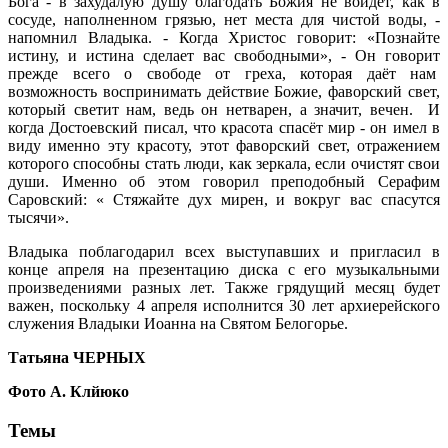
Бога - в захудалую душу благодать Божия не войдёт, как в
сосуде, наполненном грязью, нет места для чистой воды, -
напомнил Владыка. - Когда Христос говорит: «Познайте
истину, и истина сделает вас свободными», - Он говорит
прежде всего о свободе от греха, которая даёт нам
возможность воспринимать действие Божие, фаворский свет,
который светит нам, ведь он нетварен, а значит, вечен. И
когда Достоевский писал, что красота спасёт мир - он имел в
виду именно эту красоту, этот фаворский свет, отражением
которого способны стать люди, как зеркала, если очистят свои
души. Именно об этом говорил преподобный Серафим
Саровский: « Стяжайте дух мирен, и вокруг вас спасутся
тысячи».
Владыка поблагодарил всех выступавших и пригласил в
конце апреля на презентацию диска с его музыкальными
произведениями разных лет. Также грядущий месяц будет
важен, поскольку 4 апреля исполнится 30 лет архиерейского
служения Владыки Иоанна на Святом Белогорье.
Татьяна ЧЕРНЫХ
Фото А. Клйюко
Темы