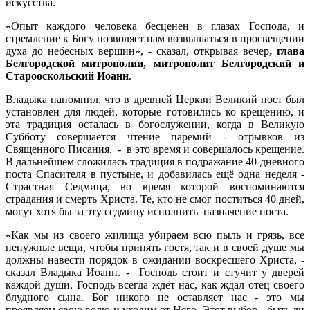
искусства.
«Опыт каждого человека бесценен в глазах Господа, и
стремление к Богу позволяет нам возвышаться в просвещении
духа до небесных вершин», - сказал, открывая вечер
, глава
Белгородской митрополии, митрополит Белгородский и
Старооскольский Иоанн
.
Владыка напомнил, что в древней Церкви Великий пост был
установлен для людей, которые готовились ко крещению, и
эта традиция осталась в богослужении, когда в Великую
Субботу совершается чтение паремий - отрывков из
Священного Писания, - в это время и совершалось крещение.
В дальнейшем сложилась традиция в подражание 40-дневного
поста Спасителя в пустыне, и добавилась ещё одна неделя -
Страстная Седмица, во время которой воспоминаются
страдания и смерть Христа. Те, кто не смог поститься 40 дней,
могут хотя бы за эту седмицу исполнить назначение поста.
«Как мы из своего жилища убираем всю пыль и грязь, все
ненужные вещи, чтобы принять гостя, так и в своей душе мы
должны навести порядок в ожидании воскресшего Христа, -
сказал Владыка Иоанн. - Господь стоит и стучит у дверей
каждой души, Господь всегда ждёт нас, как ждал отец своего
блудного сына. Бог никого не оставляет нас - это мы
проявляем свою волю и уходим от Него. Этот выбор - быть ли