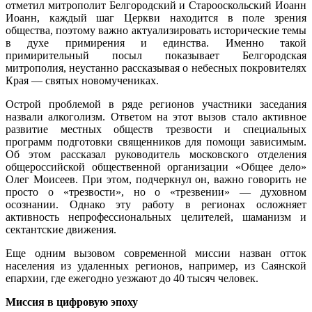
отметил митрополит Белгородский и Старооскольский Иоанн
Иоанн, каждый шаг Церкви находится в поле зрения
общества, поэтому важно актуализировать исторические темы
в духе примирения и единства. Именно такой
примирительный посыл показывает Белгородская
митрополия, неустанно рассказывая о небесных покровителях
Края — святых новомучениках.
Острой проблемой в ряде регионов участники заседания
назвали алкоголизм. Ответом на этот вызов стало активное
развитие местных обществ трезвости и специальных
программ подготовки священников для помощи зависимым.
Об этом рассказал руководитель московского отделения
общероссийской общественной организации «Общее дело»
Олег Моисеев. При этом, подчеркнул он, важно говорить не
просто о «трезвости», но о «трезвении» — духовном
осознании. Однако эту работу в регионах осложняет
активность непрофессиональных целителей, шаманизм и
сектантские движения.
Еще одним вызовом современной миссии назван отток
населения из удаленных регионов, например, из Саянской
епархии, где ежегодно уезжают до 40 тысяч человек.
Миссия в цифровую эпоху