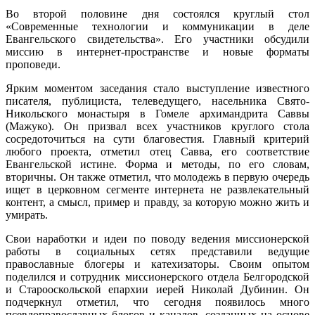
Во второй половине дня состоялся круглый стол
«Современные технологии и коммуникации в деле
Евангельского свидетельства». Его участники обсудили
миссию в интернет-пространстве и новые форматы
проповеди.
Ярким моментом заседания стало выступление известного
писателя, публициста, телеведущего, насельника Свято-
Никольского монастыря в Гомеле архимандрита Саввы
(Мажуко). Он призвал всех участников круглого стола
сосредоточиться на сути благовестия. Главный критерий
любого проекта, отметил отец Савва, его соответствие
Евангельской истине. Форма и методы, по его словам,
вторичны. Он также отметил, что молодежь в первую очередь
ищет в церковном сегменте интернета не развлекательный
контент, а смысл, пример и правду, за которую можно жить и
умирать.
Свои наработки и идеи по поводу ведения миссионерской
работы в социальных сетях представили ведущие
православные блогеры и катехизаторы. Своим опытом
поделился и сотрудник миссионерского отдела Белгородской
и Старооскольской епархии иерей Николай Дубинин. Он
подчеркнул отметил, что сегодня появилось много
псевдоправославных блогов и каналов, созданных на основе