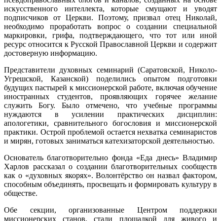
искусственного интеллекта, которые смущают и уводят
подписчиков от Церкви. Поэтому, призвал отец Николай,
необходимо проработать вопрос о создании специальной
маркировки, грифа, подтверждающего, что тот или иной
ресурс относится к Русской Православной Церкви и содержит
достоверную информацию.
Представители духовных семинарий (Саратовской, Николо-
Угрешской, Казанской) поделились опытом подготовки
будущих пастырей к миссионерской работе, включая обучение
иностранных студентов, проявляющих горячее желание
служить Богу. Было отмечено, что учебные программы
нуждаются в усилении практических дисциплин:
апологетики, сравнительного богословия и миссионерской
практики. Острой проблемой остается нехватка семинаристов
и мирян, готовых заниматься катехизаторской деятельностью.
Основатель благотворительно фонда «Еда днесь» Владимир
Харлов рассказал о создании благотворительных сообществ
как о «духовных якорях». Волонтёрство он назвал фактором,
способным объединять, просвещать и формировать культуру в
обществе.
Обе секции, организованные Центром поддержки
миссионерских станов, стали площадкой для живого и