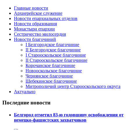
Главные новости
Архиерейское служение
Новости епархиальных отделов
Новости образования
Монастыри епархии
Сестричество милосердия
Новости благочиний
I Белгородское благочиние
II Белгородское благочиние
I Старооскольское благочиние
II Старооскольское благочиние
Корочанское благочиние
Новооскольское благочиние
Чернянское благочиние
Шебекинское благочиние
Митрополичий центр Старооскольского округа
Актуально
Последние новости
Белгород отметил 83-ю годовщину освобождения от
немецко-фашистских захватчиков