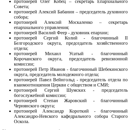
протоиерей Олег Кобец – секретарь Епархиального
Совета;
протоиерей Алексий Бабанин – председатель духовного
собора;
протоиерей Алексий Москаленко – секретарь
епархиального управления;
протоиерей Василий Феер - духовник епархии;
протоиерей Сергий Колий - благочинный II
Белгородского округа, председатель хозяйственного
отдела;
протоиерей Михаил Усатый - благочинный
Корочанского округа, председатель ревизионной
комиссии;
протоиерей Петр Иванов - благочинный Шебекинского
округа, председатель молодежного отдела;
протоиерей Павел Вейнгольд - председатель отдела по
взаимоотношения Церкви с обществом и СМИ;
протоиерей Сергий Шумских - председатель
богослужебной комиссии;
протоиерей Степан Жаровский - благочинный
Чернянского округа;
протоиерей Александр Короткий - благочинный
Александро-Невского кафедрального собора Старого
Оскола.