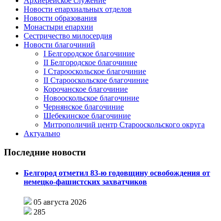
Архиерейское служение
Новости епархиальных отделов
Новости образования
Монастыри епархии
Сестричество милосердия
Новости благочиний
I Белгородское благочиние
II Белгородское благочиние
I Старооскольское благочиние
II Старооскольское благочиние
Корочанское благочиние
Новооскольское благочиние
Чернянское благочиние
Шебекинское благочиние
Митрополичий центр Старооскольского округа
Актуально
Последние новости
Белгород отметил 83-ю годовщину освобождения от
немецко-фашистских захватчиков
05 августа 2026
285