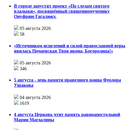
В городе запустят проект «По следам святого
владыки», посвящённый священномученику
Онуфрию Гагалюку.
05 августа 2026
58
«Источником исцелений и силой православной веры
явилась Почаевская Твоя икона, Богородица!»
05 августа 2026
346
5 августа - день памяти праведного воина Феодора
Ушакова
04 августа 2026
1619
4 августа Церковь чтит память равноапостольной
Марии Магдалины