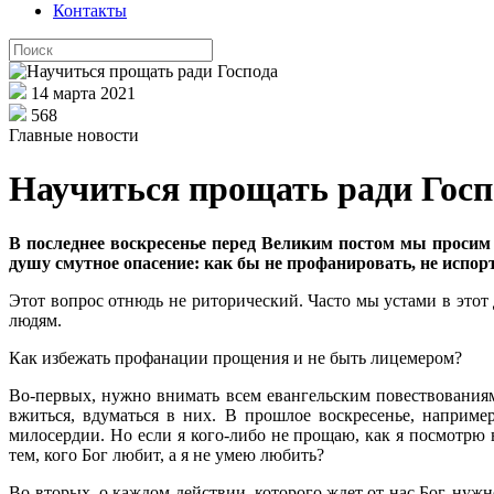
Контакты
14 марта 2021
568
Главные новости
Научиться прощать ради Госп
В последнее воскресенье перед Великим постом мы просим д
душу смутное опасение: как бы не профанировать, не испо
Этот вопрос отнюдь не риторический. Часто мы устами в этот
людям.
Как избежать профанации прощения и не быть лицемером?
Во-первых, нужно внимать всем евангельским повествованиям
вжиться, вдуматься в них. В прошлое воскресенье, наприм
милосердии. Но если я кого-либо не прощаю, как я посмотрю в
тем, кого Бог любит, а я не умею любить?
Во-вторых, о каждом действии, которого ждет от нас Бог, нуж