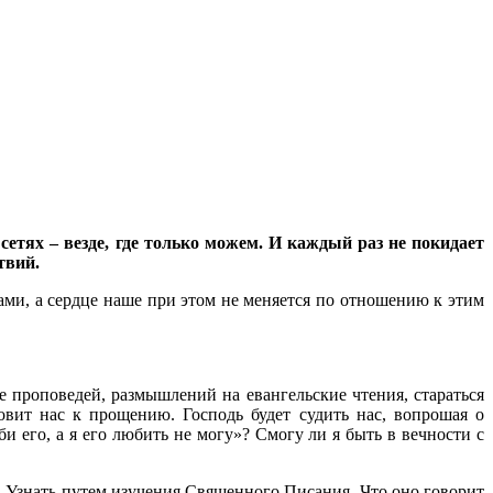
сетях – везде, где только можем. И каждый раз не покидает
твий.
ами, а сердце наше при этом не меняется по отношению к этим
 проповедей, размышлений на евангельские чтения, стараться
вит нас к прощению. Господь будет судить нас, вопрошая о
и его, а я его любить не могу»? Смогу ли я быть в вечности с
ь. Узнать путем изучения Священного Писания. Что оно говорит