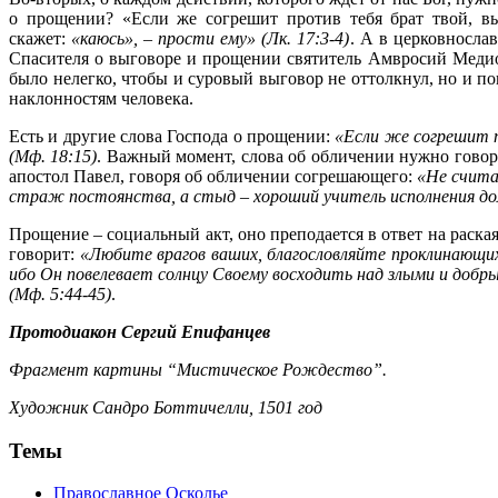
о прощении? «Если же согрешит против тебя брат твой, выг
скажет:
«каюсь», – прости ему» (Лк. 17:3-4)
. А в церковнослав
Спасителя о выговоре и прощении святитель Амвросий Медио
было нелегко, чтобы и суровый выговор не оттолкнул, но и п
наклонностям человека.
Есть и другие слова Господа о прощении:
«Если же согрешит 
(Мф. 18:15)
. Важный момент, слова об обличении нужно говорит
апостол Павел, говоря об обличении согрешающего:
«Не считай
страж постоянства, а стыд – хороший учитель исполнения дол
Прощение – социальный акт, оно преподается в ответ на раская
говорит:
«Любите врагов ваших, благословляйте проклинающих
ибо Он повелевает солнцу Своему восходить над злыми и добр
(Мф. 5:44-45)
.
Протодиакон Сергий Епифанцев
Фрагмент картины “Мистическое Рождество”.
Художник Сандро Боттичелли, 1501 год
Темы
Православное Осколье