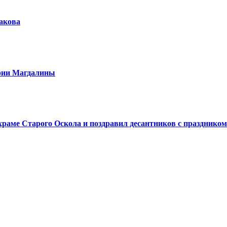
шакова
арии Магдалины
аме Старого Оскола и поздравил десантников с праздником