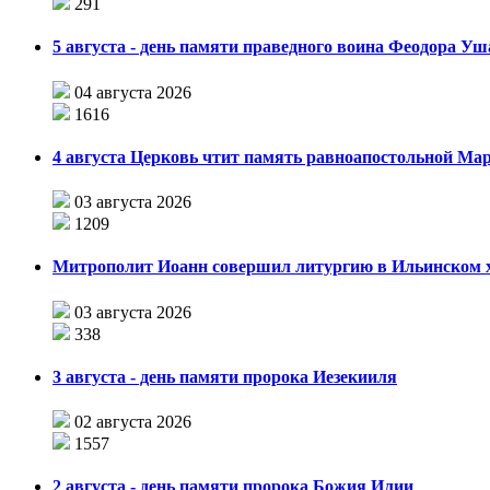
291
5 августа - день памяти праведного воина Феодора У
04 августа 2026
1616
4 августа Церковь чтит память равноапостольной М
03 августа 2026
1209
Митрополит Иоанн совершил литургию в Ильинском хр
03 августа 2026
338
3 августа - день памяти пророка Иезекииля
02 августа 2026
1557
2 августа - день памяти пророка Божия Илии