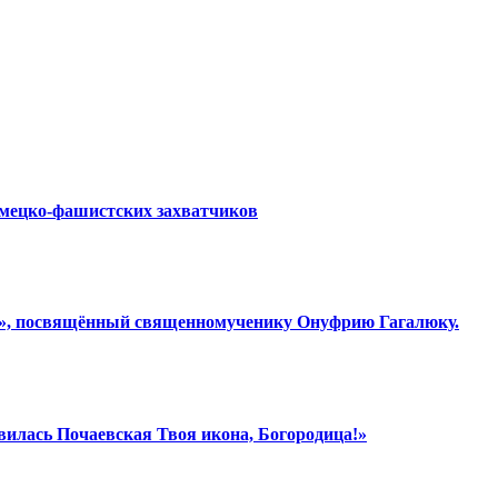
емецко-фашистских захватчиков
ки», посвящённый священномученику Онуфрию Гагалюку.
вилась Почаевская Твоя икона, Богородица!»