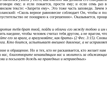
овори ему; и если покается, прости ему; и если семь раз в
янском тексте: «Запрети ему». Это тоже часть заповеди. Зачем 
ланский: «Сколь верное равновесие соблюдает Он, чтобы и пол
опустительство не поощряло к согрешению». Оказывается, проще
против тебя брат твой, пойди и обличи его между тобою и им 
ь наедине, чтобы человек считал тебя другом, а не врагом, что
те его за врага, а вразумляйте, как брата» (2 Фес. 3:15)
. Снов
га. Кто боится, испытывает внешнее давление, а не исправляет
ние и обращение. Но и тех, кто не раскаивается, кто желает нам
 вас, благотворите ненавидящим вас и молитесь за обижающих 
ыми и посылает дождь на праведных и неправедных»