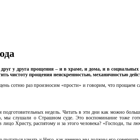
ода
руг у друга прощения – и в храме, и дома, и в социальных 
ртить чистоту прощения неискренностью, механичностью дейс
 день сотню раз произносим «прости» и говорим, что прощаем с
 подготовительных недель. Читать в эти дни как можно больше
ер, мы слушали о Страшном суде. Это воспоминание тоже гото
 лицо Христу, распятому и за этого человека? «Господи, ты люб
но пытаться узнать у Него, как именно мы должны его совершат