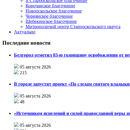
II Старооскольское благочиние
Корочанское благочиние
Новооскольское благочиние
Чернянское благочиние
Шебекинское благочиние
Митрополичий центр Старооскольского округа
Актуально
Последние новости
Белгород отметил 83-ю годовщину освобождения от н
05 августа 2026
215
В городе запустят проект «По следам святого влады
05 августа 2026
48
«Источником исцелений и силой православной веры я
05 августа 2026