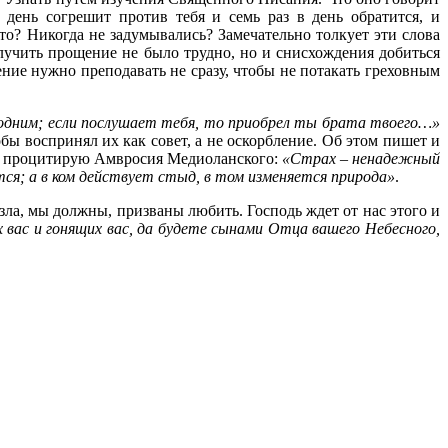
 день согрешит против тебя и семь раз в день обратится, и
это? Никогда не задумывались? Замечательно толкует эти слова
учить прощение не было трудно, но и снисхождения добиться
ние нужно преподавать не сразу, чтобы не потакать греховным
одним; если послушает тебя, то приобрел ты брата твоего…»
бы воспринял их как совет, а не оскорбление. Об этом пишет и
а процитирую Амвросия Медиоланского:
«Страх –
ненадежный
ся; а в ком действует стыд, в том изменяется природа»
.
 зла, мы должны, призваны любить. Господь ждет от нас этого и
вас и гонящих вас, да будете сынами Отца вашего Небесного,