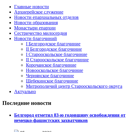
Главные новости
Архиерейское служение
Новости епархиальных отделов
Новости образования
Монастыри епархии
Сестричество милосердия
Новости благочиний
I Белгородское благочиние
II Белгородское благочиние
I Старооскольское благочиние
II Старооскольское благочиние
Корочанское благочиние
Новооскольское благочиние
Чернянское благочиние
Шебекинское благочиние
Митрополичий центр Старооскольского округа
Актуально
Последние новости
Белгород отметил 83-ю годовщину освобождения от
немецко-фашистских захватчиков