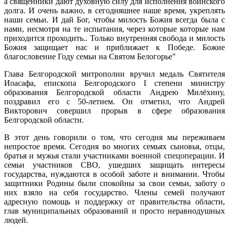
а священники дают духовную силу для исполнения воинского
долга. И очень важно, в сегодняшнее наше время, укреплять
наши семьи. И дай Бог, чтобы милость Божия всегда была с
нами, несмотря на те испытания, через которые которые нам
приходится проходить.. Только внутренняя свобода и милость
Божия защищает нас и приближает к Победе. Божие
благословение Году семьи на Святом Белогорье"
Глава Белгородской митрополии вручил медаль Святителя
Иоасафа, епископа Белгородского I степени министру
образования Белгородской области Андрею Милёхину,
поздравил его с 50-летием. Он отметил, что Андрей
Викторович совершил прорыв в сфере образования
Белгородской области.
В этот день говорили о том, что сегодня мы переживаем
непростое время. Сегодня во многих семьях сыновья, отцы,
братья и мужья стали участниками военной спецоперации. И
семьи участников СВО, ушедших защищать интересы
государства, нуждаются в особой заботе и внимании. Чтобы
защитники Родины были спокойны за свои семьи, заботу о
них взяло на себя государство. Члены семей получают
адресную помощь и поддержку от правительства области,
глав муниципальных образований и просто неравнодушных
людей.