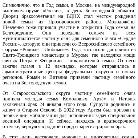
Символично, что в Год семьи, в Москве, на международной
выставке-форуме «Россия», в день Белгородской области,
Дворец бракосочетания на ВДНХ стал местом рождения
новой семьи из Прохоровского района. Молодожёны
Шевченко тоже приняли участие в открытии Года семьи на
Белгородчине. Они передали семьям из всех
муниципалитетов частицу огня для семейного очага «Сердце
России», которую они привезли со Всероссийского семейного
форума «Родные – Любимые». Туда этот огонь доставили из
Свято-Троицкого монастыря в Муроме, где находятся мощи
святых Петра и Февронии – покровителей семьи. От него
зажгли пламя в 12 лампадах, которые отправились в
административные центры федеральных округов и новых
регионов. Роман и Виталия привезли частицу семейного
очага на Белгородскую землю.
От Старооскольского округа частицу семейного очага
приняла молодая семья Комоловых. Артём и Наталья
заключили брак 24 января этого года. Супруги родились и
живут в Старом Осколе. В 2022 году Артем был призван в
первые дни мобилизации для исполнения задач специальной
военной операции. И сейчас, находясь в краткосрочном
отпуске, вернулся в родной город и зарегистрировал брак.
В этот день чествовали молодые и многодетные семьи,