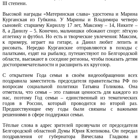
III степени.
Высокой награды «Материнская слава» удостоена и Марина
Курганская из Губкина. У Марины и Владимира четверо
сыновей: старшему Кириллу 17 лет, Максиму – 14, Никите –
8, а Данилу – 5. Конечно, мальчишки обожают спорт: лёгкую
атлетику и футбол. Но есть и творческие увлечения: Максим,
к примеру, играет на гитаре, а Данил любит лепить и
рисовать. Нередко Курганские отправляются в походы с
палатками, ездят на рыбалку, путешествуют по Белгородской
области, выезжают в соседние регионы, чтобы показать детям
достопримечательности и расширить их кругозор.
С открытием Года семьи в своём видеообращении всех
поздравила заместитель председателя правительства РФ по
вопросам социальной политики Татьяна Голикова. Она
отметила, что семья – это главная ценность для каждого из
нас, поэтому Год семьи – единственный из тематических
годов в России, который проводится во второй раз.
Предшествующие ему годы были связаны с важными
решениями в сфере поддержки семьи.
Тёплые слова в адрес зрителей прозвучали от председателя
Белгородской областной Думы Юрия Клепикова. Он передал
поздравления от губернатора Вячеслава Гладкова и