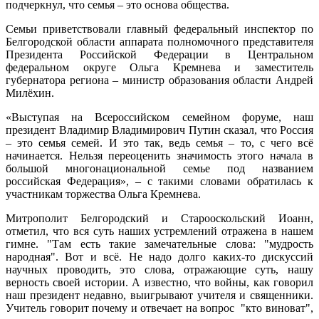
подчеркнул, что семья – это основа общества.
Семьи приветствовали главный федеральный инспектор по
Белгородской области аппарата полномочного представителя
Президента Российской Федерации в Центральном
федеральном округе Ольга Кремнева и заместитель
губернатора региона – министр образования области Андрей
Милёхин.
«Выступая на Всероссийском семейном форуме, наш
президент Владимир Владимирович Путин сказал, что Россия
– это семья семей. И это так, ведь семья – то, с чего всё
начинается. Нельзя переоценить значимость этого начала в
большой многонациональной семье под названием
российская Федерация», – с такими словами обратилась к
участникам торжества Ольга Кремнева.
Митрополит Белгородский и Старооскольский Иоанн,
отметил, что вся суть наших устремлений отражена в нашем
гимне. "Там есть такие замечательные слова: "мудрость
народная". Вот и всё. Не надо долго каких-то дискуссий
научных проводить, это слова, отражающие суть, нашу
верность своей истории. А известно, что войны, как говорил
наш президент недавно, выигрывают учителя и священники.
Учитель говорит почему и отвечает на вопрос "кто виноват",