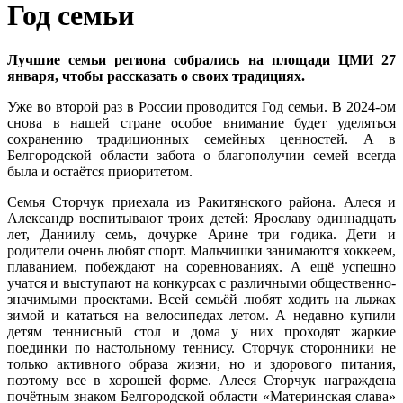
Год семьи
Лучшие семьи региона собрались на площади ЦМИ 27
января, чтобы рассказать о своих традициях.
Уже во второй раз в России проводится Год семьи. В 2024-ом
снова в нашей стране особое внимание будет уделяться
сохранению традиционных семейных ценностей. А в
Белгородской области забота о благополучии семей всегда
была и остаётся приоритетом.
Семья Сторчук приехала из Ракитянского района. Алеся и
Александр воспитывают троих детей: Ярославу одиннадцать
лет, Даниилу семь, дочурке Арине три годика. Дети и
родители очень любят спорт. Мальчишки занимаются хоккеем,
плаванием, побеждают на соревнованиях. А ещё успешно
учатся и выступают на конкурсах с различными общественно-
значимыми проектами. Всей семьёй любят ходить на лыжах
зимой и кататься на велосипедах летом. А недавно купили
детям теннисный стол и дома у них проходят жаркие
поединки по настольному теннису. Сторчук сторонники не
только активного образа жизни, но и здорового питания,
поэтому все в хорошей форме. Алеся Сторчук награждена
почётным знаком Белгородской области «Материнская слава»