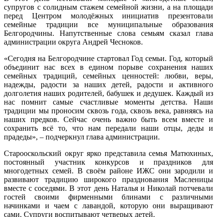
супругов с солидным стажем семейной жизни, а на площади
перед Центром молодёжных инициатив презентовали
семейные традиции все муниципальные образования
Белгородчины. Напутственные слова семьям сказал глава
администрации округа Андрей Чесноков.
«Сегодня на Белгородчине стартовал Год семьи. Год, который
объединит нас всех в едином порыве сохранения наших
семейных традиций, семейных ценностей: любви, веры,
надежды, радости за наших детей, радости и активного
долголетия наших родителей, бабушек и дедушек. Каждый из
нас помнит самые счастливые моменты детства. Наши
традиции мы проносим сквозь года, сквозь века, равняясь на
наших предков. Сейчас очень важно быть всем вместе и
сохранить всё то, что нам передали наши отцы, деды и
прадеды», – подчеркнул глава администрации.
Старооскольский округ ярко представила семья Матюхиных,
постоянный участник конкурсов и праздников для
многодетных семей. В своём районе ИЖС они зародили и
развивают традицию широкого празднования Масленицы
вместе с соседями. В этот день Наталья и Николай потчевали
гостей своими фирменными блинами с различными
начинками и чаем с лавандой, которую они выращивают
сами. Супруги воспитывают четверых детей.