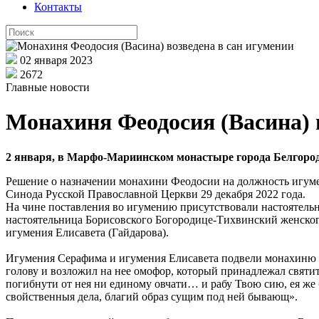
Контакты
02 января 2023
2672
Главные новости
Монахиня Феодосия (Васина) 
2 января, в Марфо-Мариинском монастыре города Белгород
Решение о назначении монахини Феодосии на должность игуме
Синода Русской Православной Церкви 29 декабря 2022 года.
На чине поставления во игумению присутствовали настоятель
настоятельница Борисовского Богородице-Тихвинский женского
игумения Елисавета (Гайдарова).
Игумения Серафима и игумения Елисавета подвели монахиню Ф
голову и возложил на нее омофор, который принадлежал святи
погибнути от нея ни единому овчати… и рабу Твою сию, ея же 
свойственныя дела, благий образ сущим под ней бывающ».