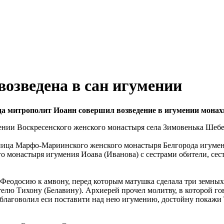
возведена в сан игумении
а митрополит Иоанн совершил возведение в игумении монах
нии Воскресенского женского монастыря села Зимовенька Шебе
ница Марфо-Мариинского женского монастыря Белгорода игумени
 монастыря игумения Иоава (Иванова) с сестрами обители, сес
еодосию к амвону, перед которым матушка сделала три земных
телю Тихону (Белавину). Архиерей прочел молитву, в которой г
благоволил еси поставити над нею игумению, достойну покажи Т