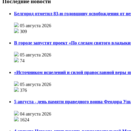
Последние новости
Белгород отметил 83-ю годовщину освобождения от н
05 августа 2026
309
В городе запустят проект «По следам святого влады
05 августа 2026
74
«Источником исцелений и силой православной веры я
05 августа 2026
376
5 августа - день памяти праведного воина Феодора У
04 августа 2026
1624