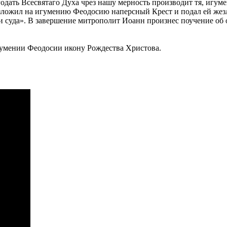
одать Всесвятаго Духа чрез нашу мерность производит тя, игум
возложил на игумению Феодосию наперсный Крест и подал ей жез
ни суда». В завершение митрополит Иоанн произнес поучение об
гумении Феодосии икону Рождества Христова.