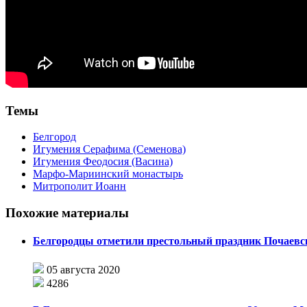
Темы
Белгород
Игумения Серафима (Семенова)
Игумения Феодосия (Васина)
Марфо-Мариинский монастырь
Митрополит Иоанн
Похожие материалы
Белгородцы отметили престольный праздник Почаевск
05 августа 2020
4286