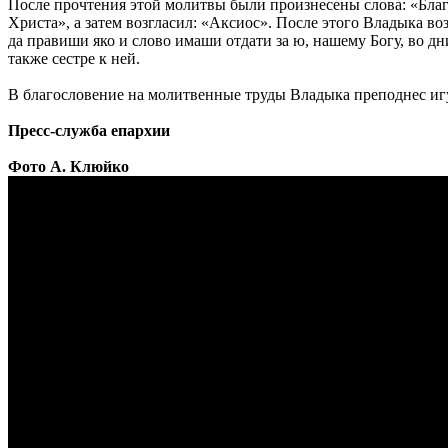
После прочтения этой молитвы были произнесены слова: «Благ
Христа», а затем возгласил: «Аксиос». После этого Владыка 
да правиши яко и слово имаши отдати за ю, нашему Богу, во д
также сестре к ней.
В благословение на молитвенные труды Владыка преподнес и
Пресс-служба епархии
Фото А. Клюйко