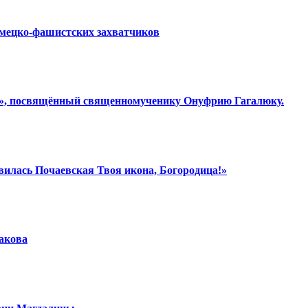
емецко-фашистских захватчиков
ки», посвящённый священномученику Онуфрию Гагалюку.
вилась Почаевская Твоя икона, Богородица!»
шакова