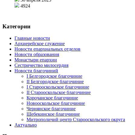
4924
Категории
Главные новости
Архиерейское служение
Новости епархиальных отделов
Новости образования
Монастыри епархии
Сестричество милосердия
Новости благочиний
I Белгородское благочиние
II Белгородское благочиние
I Старооскольское благочиние
II Старооскольское благочиние
Корочанское благочиние
Новооскольское благочиние
Чернянское благочиние
Шебекинское благочиние
Митрополичий центр Старооскольского округа
Актуально