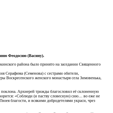
иню Феодосию (Васину).
кинского района было принято на заседании Священного
я Серафима (Семенова) с сестрами обители,
тры Воскресенского женского монастыря села Зимовенька,
 поклона. Архиерей трижды благословил её склоненную
оворится: «Соблюди (и паству словесную) сию… во еже не
воея благости, и всякими добродетелями украси, чрез