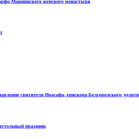
Марфо-Мариинского женского монастыря
ет
лавление святителя Иоасафа, епископа Белгородского, чудот
естольный праздник