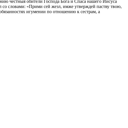
ению честныя обители Господа Бога и Спаса нашего Иисуса
л со словами: «Прими сей жезл, имже утверждей паству твою,
 обязанностях игумении по отношению к сестрам, а