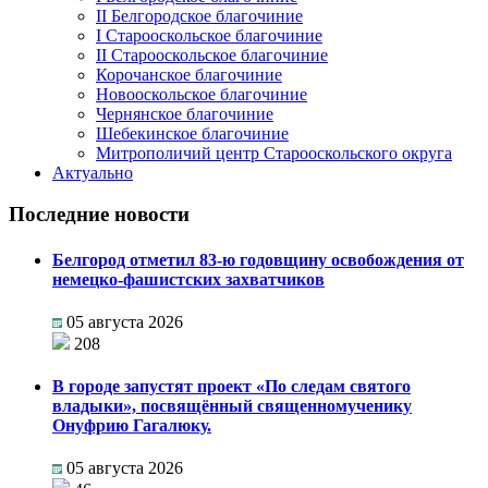
II Белгородское благочиние
I Старооскольское благочиние
II Старооскольское благочиние
Корочанское благочиние
Новооскольское благочиние
Чернянское благочиние
Шебекинское благочиние
Митрополичий центр Старооскольского округа
Актуально
Последние новости
Белгород отметил 83-ю годовщину освобождения от
немецко-фашистских захватчиков
05 августа 2026
208
В городе запустят проект «По следам святого
владыки», посвящённый священномученику
Онуфрию Гагалюку.
05 августа 2026