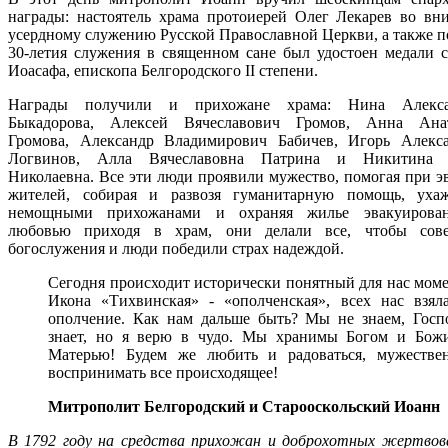
награды: настоятель храма протоиерей Олег Лекарев во вн
усердному служению Русской Православной Церкви, а также п
30-летия служения в священном сане был удостоен медали с
Иоасафа, епископа Белгородского II степени.
Награды получили и прихожане храма: Нина Алекса
Быкадорова, Алексей Вячеславович Громов, Анна Анат
Громова, Александр Владимирович Бабичев, Игорь Алекс
Логвинов, Алла Вячеславовна Патрина и Никитина 
Николаевна. Все эти люди проявили мужество, помогая при э
жителей, собирая и развозя гуманитарную помощь, уха
немощными прихожанами и охраняя жилье эвакуирова
любовью приходя в храм, они делали все, чтобы сове
богослужения и люди победили страх надеждой.
Сегодня происходит исторически понятный для нас моме
Икона «Тихвинская» - «ополченская», всех нас взял
ополчение. Как нам дальше быть? Мы не знаем, Госп
знает, но я верю в чудо. Мы хранимы Богом и Бож
Матерью! Будем же любить и радоваться, мужестве
воспринимать все происходящее!
Митрополит Белгородский и Старооскольский Иоанн
В 1792 году на средства прихожан и доброхотных жертвов