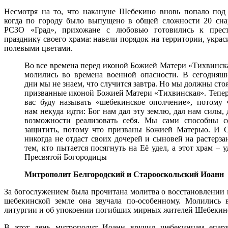
Несмотря на то, что накануне Шебекино вновь попало под 
когда по городу было выпущено в общей сложности 20 сна
РСЗО «Град», прихожане с любовью готовились к прест
празднику своего храма: навели порядок на территории, укра
полевыми цветами.
Во все времена перед иконой Божией Матери «Тихвинск
молились во времена военной опасности. В сегодняш
дни мы не знаем, что случится завтра. Но мы должны стоя
призванные иконой Божией Матери «Тихвинская». Тепер
вас буду называть «шебекинское ополчение», потому 
нам некуда идти: Бог нам дал эту землю, дал нам силы, 
возможности реализовать себя. Мы сами способны с
защитить, потому что призваны Божией Матерью. И 
никогда не отдаст своих дочерей и сыновей на растерза
тем, кто пытается посягнуть на Её удел, а этот храм – у
Пресвятой Богородицы
Митрополит Белгородский и Старооскольский Иоанн
За богослужением была прочитана молитва о восстановлении 
шебекинской земле она звучала по-особенному. Молились 
литургии и об упокоении погибших мирных жителей Шебекин
В этот день митрополит Иоанн вручил шебекинцам епар