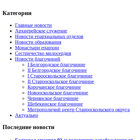
Категории
Главные новости
Архиерейское служение
Новости епархиальных отделов
Новости образования
Монастыри епархии
Сестричество милосердия
Новости благочиний
I Белгородское благочиние
II Белгородское благочиние
I Старооскольское благочиние
II Старооскольское благочиние
Корочанское благочиние
Новооскольское благочиние
Чернянское благочиние
Шебекинское благочиние
Митрополичий центр Старооскольского округа
Актуально
Последние новости