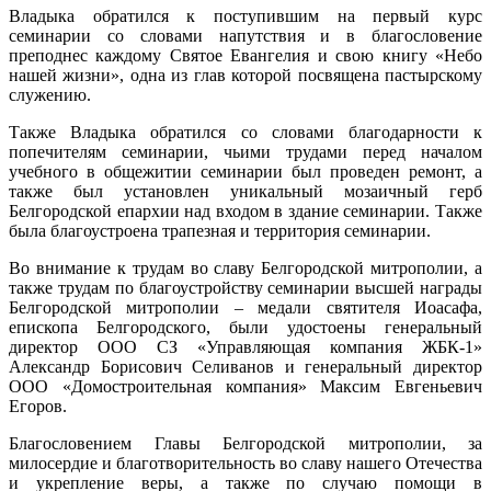
Владыка обратился к поступившим на первый курс
семинарии со словами напутствия и в благословение
преподнес каждому Святое Евангелия и свою книгу «Небо
нашей жизни», одна из глав которой посвящена пастырскому
служению.
Также Владыка обратился со словами благодарности к
попечителям семинарии, чьими трудами перед началом
учебного в общежитии семинарии был проведен ремонт, а
также был установлен уникальный мозаичный герб
Белгородской епархии над входом в здание семинарии. Также
была благоустроена трапезная и территория семинарии.
Во внимание к трудам во славу Белгородской митрополии, а
также трудам по благоустройству семинарии высшей награды
Белгородской митрополии – медали святителя Иоасафа,
епископа Белгородского, были удостоены генеральный
директор ООО СЗ «Управляющая компания ЖБК-1»
Александр Борисович Селиванов и генеральный директор
ООО «Домостроительная компания» Максим Евгеньевич
Егоров.
Благословением Главы Белгородской митрополии, за
милосердие и благотворительность во славу нашего Отечества
и укрепление веры, а также по случаю помощи в