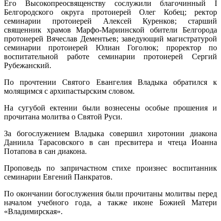
Его Высокопреосвященству сослужили благочинный I
Белгородского округа протоиерей Олег Кобец; ректор
семинарии протоиерей Алексей Куренков; старший
священник храмов Марфо-Мариинской обители Белгорода
протоиерей Вячеслав Дементьев; заведующий магистратурой
семинарии протоиерей Юлиан Гоголюк; проректор по
воспитательной работе семинарии протоиерей Сергий
Рубежанский.
По прочтении Святого Евангелия Владыка обратился к
молящимся с архипастырским словом.
На сугубой ектении были вознесены особые прошения и
прочитана молитва о Святой Руси.
За богослужением Владыка совершил хиротонии диакона
Даниила Тарасовского в сан пресвитера и чтеца Иоанна
Потапова в сан диакона.
Проповедь по запричастном стихе произнес воспитанник
семинарии Евгений Панкратов.
По окончании богослужения были прочитаны молитвы перед
началом учебного года, а также иконе Божией Матери
«Владимирская».