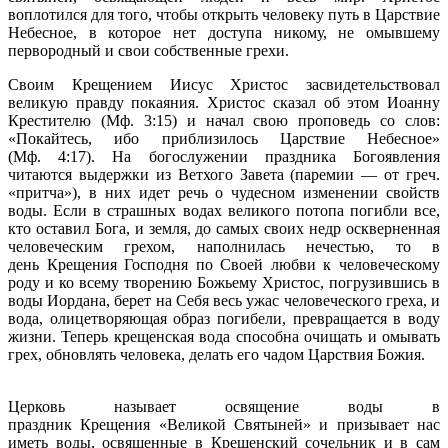
воплотился для того, чтобы открыть человеку путь в Царствие
Небесное, в которое нет доступа никому, не омывшему
первородный и свои собственные грехи.
Своим Крещением Иисус Христос засвидетельствовал
великую правду покаяния. Христос сказал об этом Иоанну
Крестителю (Мф. 3:15) и начал свою проповедь со слов:
«Покайтесь, ибо приблизилось Царствие Небесное»
(Мф. 4:17). На богослужении праздника Богоявления
читаются выдержки из Ветхого Завета (паремии — от греч.
«притча»), в них идет речь о чудесном изменении свойств
воды. Если в страшных водах великого потопа погибли все,
кто оставил Бога, и земля, до самых своих недр оскверненная
человеческим грехом, наполнилась нечестью, то в
день Крещения Господня по Своей любви к человеческому
роду и ко всему творению Божьему Христос, погрузившись в
воды Иордана, берет на Себя весь ужас человеческого греха, и
вода, олицетворяющая образ погибели, превращается в воду
жизни. Теперь крещенская вода способна очищать и омывать
грех, обновлять человека, делать его чадом Царствия Божия.
Церковь называет освящение воды в
праздник Крещения «Великой Святыней» и призывает нас
иметь воды, освященные в Крещенский сочельник и в сам