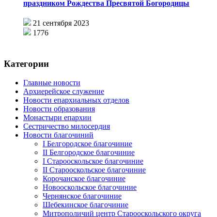
праздником Рождества Пресвятой Богородицы
21 сентября 2023
1776
Категории
Главные новости
Архиерейское служение
Новости епархиальных отделов
Новости образования
Монастыри епархии
Сестричество милосердия
Новости благочиний
I Белгородское благочиние
II Белгородское благочиние
I Старооскольское благочиние
II Старооскольское благочиние
Корочанское благочиние
Новооскольское благочиние
Чернянское благочиние
Шебекинское благочиние
Митрополичий центр Старооскольского округа