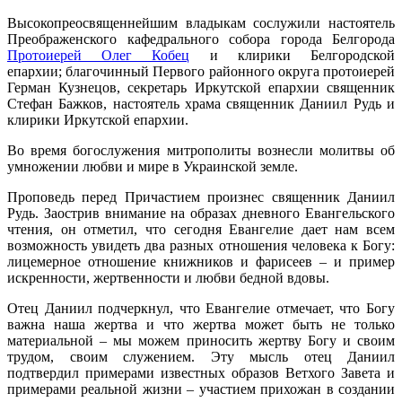
Высокопреосвященнейшим владыкам сослужили настоятель
Преображенского кафедрального собора города Белгорода
Протоиерей Олег Кобец
и клирики Белгородской
епархии; благочинный Первого районного округа протоиерей
Герман Кузнецов, секретарь Иркутской епархии священник
Стефан Бажков, настоятель храма священник Даниил Рудь и
клирики Иркутской епархии.
Во время богослужения митрополиты вознесли молитвы об
умножении любви и мире в Украинской земле.
Проповедь перед Причастием произнес священник Даниил
Рудь. Заострив внимание на образах дневного Евангельского
чтения, он отметил, что сегодня Евангелие дает нам всем
возможность увидеть два разных отношения человека к Богу:
лицемерное отношение книжников и фарисеев – и пример
искренности, жертвенности и любви бедной вдовы.
Отец Даниил подчеркнул, что Евангелие отмечает, что Богу
важна наша жертва и что жертва может быть не только
материальной – мы можем приносить жертву Богу и своим
трудом, своим служением. Эту мысль отец Даниил
подтвердил примерами известных образов Ветхого Завета и
примерами реальной жизни – участием прихожан в создании