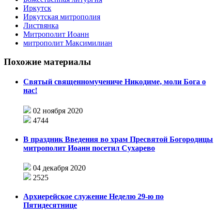
Иркутск
Иркутская митрополия
Листвянка
Митрополит Иоанн
митрополит Максимилиан
Похожие материалы
Святый священномучениче Никодиме, моли Бога о
нас!
02 ноября 2020
4744
В праздник Введения во храм Пресвятой Богородицы
митрополит Иоанн посетил Сухарево
04 декабря 2020
2525
Архиерейское служение Неделю 29-ю по
Пятидесятнице