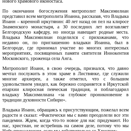
нового храмового иконостаса.
По окончании богослужения митрополит Максимилиан
представил всем митрополита Иоанна, рассказав, что Владыка
Иоанн – коренной иркутянин: 40 лет назад он пел на клиросе
Знаменского монастыря, а 30 последних лет возглавляет
Белгородскую кафедру, но иногда навещает родные места.
Владыка Максимилиан поделился с прихожанами, что
недавно он, по приглашению владыки Иоанна, был в
Белгороде, где принимал участие во многих интересных
мероприятиях, посвященных памяти святителя Иннокентия
Московского, уроженца села Анга.
Митрополит Иоанн, в свою очередь, признался, что давно
мечтал послужить в этом храме в Листвянке, где служили
многие архиереи, а также отметил, что с большим
удовольствием увидел, как бережно сохраняется в Иркутской
епархии клиросная певческая традиция, и поблагодарил
владыку Максимилиана «за глубокое проникновение в
традиции духовности Сибири».
Владыка Иоанн, обращаясь к присутствующим, пожелал всем
радости и сказал: «Фактически мы с вами преодолели все эти
пандемии. Ждем, когда что-то новое для нас придумают. Но
нас, христиан, не истребишь на самом деле, потому что мы
Небу принадлежим, если мы действительно со Христом».