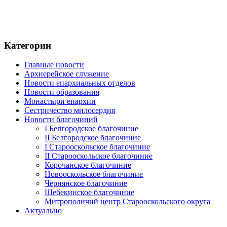
Категории
Главные новости
Архиерейское служение
Новости епархиальных отделов
Новости образования
Монастыри епархии
Сестричество милосердия
Новости благочиний
I Белгородское благочиние
II Белгородское благочиние
I Старооскольское благочиние
II Старооскольское благочиние
Корочанское благочиние
Новооскольское благочиние
Чернянское благочиние
Шебекинское благочиние
Митрополичий центр Старооскольского округа
Актуально