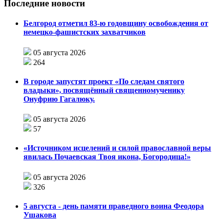
Последние новости
Белгород отметил 83-ю годовщину освобождения от
немецко-фашистских захватчиков
05 августа 2026
264
В городе запустят проект «По следам святого
владыки», посвящённый священномученику
Онуфрию Гагалюку.
05 августа 2026
57
«Источником исцелений и силой православной веры
явилась Почаевская Твоя икона, Богородица!»
05 августа 2026
326
5 августа - день памяти праведного воина Феодора
Ушакова