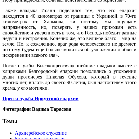
Также владыка Иоанн поделился тем, что его епархия
находится в 40 километрах от границы с Украиной, в 70-ти
километрах от Харькова, «и поэтому мы ощущаем
напряженность, но, поверьте, у наших прихожан есть
спокойствие и уверенность в том, что Господь победит разные
недуги и нестроения. Конечно же, это великое благо – мир на
земле. Но, к сожалению, враг рода человеческого не дремлет,
поэтому будем еще больше молиться об умножении любви и
искоренении всякого зла».
После службы Высокопреосвященнейшие владыки вместе с
клириками Белгородской епархии помолились о упокоении
души протоиерея Николая Обухова, который в течение
многих лет, вплоть до своего 90-летия, был настоятелем этого
храма, у его могилки.
Пресс-служба Иркутской епархии
Фотографии Вадима Тарасова
Темы
Архиерейское служение
Божественная литургия