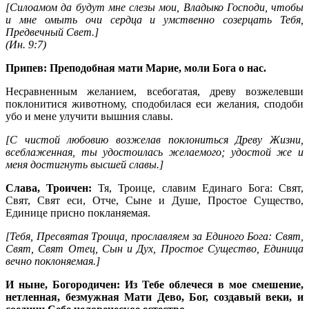
[Силоамом да будут мне слезы мои, Владыко Господи, чтобы
и мне омыть очи сердца и умственно созерцать Тебя,
Предвечный Свет.]
(
Ин. 9:7
)
Припев: Преподобная мати Марие, моли Бога о нас.
Несравненным желанием, всебогатая, древу возжелевши
поклонитися животному, сподобилася еси желания, сподоби
убо и мене улучити вышния славы.
[С чистой любовию возжелав поклониться Древу Жизни,
всеблаженная, ты удостоилась желаемого; удостой же и
меня достигнуть высшей славы.]
Слава, Троичен:
Тя, Троице, славим Единаго Бога: Свят,
Свят, Свят еси, Отче, Сыне и Душе, Простое Существо,
Единице присно покланяемая.
[Тебя, Пресвятая Троица, прославляем за Единого Бога: Свят,
Свят, Свят Отец, Сын и Дух, Простое Существо, Единица
вечно поклоняемая.]
И ныне, Богородичен: Из Тебе облечеся в мое смешение,
нетленная, безмужная Мати Дево, Бог, создавый веки, и