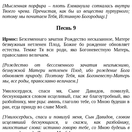
[Мысленная порфира – плоть Еммануила соткалась внутри
Твоего чрева. Пречистая, как бы из вещества пурпурного;
потому мы почитаем Тебя, Истинную Богородицу.]
Песнь 9
Ирмос:
Безсеменнаго зачатия Рождество несказанное, Матере
безмужныя нетленен Плод, Божие бо рождение обновляет
естества. Темже Тя вси роди, яко Богоневестную Матерь,
православно величаем.
[Рождество от бессеменного зачатия неизъяснимо,
безмужной Матери нетленен Плод, ибо рождение Бога
обновляет природу. Поэтому Тебя, как Богоневесту-Матерь
мы, все роды, православно величаем.]
Умилосердися, спаси мя, Сыне Давидов, помилуй,
беснующыяся словом исцеливый, глас же благоутробный, яко
разбойнику, мне рцы: аминь, глаголю тебе, со Мною будеши в
раи, егда прииду во славе Моей.
[Умилосердись, спаси и помилуй меня, Сын Давидов, словом
исцелявший беснующихся, и скажи, как разбойнику,
милостивые слова: истинно говорю тебе, со Мною будешь в