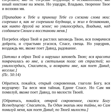
иный никтоже на земли. Но ущедри, Владыко, творение Твое
и воззови мя.
[Припадаю к Тебе и приношу Тебе со слезами слова мои:
согрешил я, как не согрешила блудница, и жил в беззакониях,
как никто другой на земле; но умилосердись, Владыка, над
созданием Своим и восстанови меня.]
Погребох образ Твой и растлих заповедь Твою, вся помрачися
доброта, и страстьми угасися, Спасе, свеща. Но ущедрив,
воздаждь ми, якоже поет Давид, радование.
[Затмил я образ Твой и нарушил заповедь Твою; вся красота
помрачилась во мне, и светильник погас от страстей; но
умилосердись, Спаситель, и возврати мне, как поет Давид,
веселие.]
(
Пс. 50:14
)
Обратися, покайся, открый сокровенная, глаголи Богу, вся
ведущему: Ты веси моя тайная, Едине Спасе. Но Сам мя
помилуй, якоже поет Давид, по милости Твоей.
[Обратись, покайся, открой сокровенное, скажи Богу
Всеведущему: Спаситель, Ты Один знаешь мои тайны, но Сам
помилуй меня, как поет Давид, по Твоей милости.]