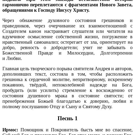
гармонично переплетаются с фрагментами Нового Завета,
обращениями к Господу Иисусу Христу.
Через обнажение духовного состояния грешников и
праведников, через очерчивание их взаимоотношений с
Создателем канон настраивает слушателя или читателя на
вдумчивое осмысление собственной жизни, погружение в
нравственный самоанализ; остерегает от зла, ориентирует на
добро, ревность о добродетели; учит не забывать о
Божественной Правде и Милосердии, Долготерпении
и Любви.
Главная цель творческого порыва святителя Андрея и авторов,
дополнивших текст, состояла в том, чтобы расположить
грешника к сердечной молитве, непритворному, искреннему
покаянию, твёрдой, непоколебимой надежде на Бога,
пробудить (или усилить) стремление к восхождению от
состояния душевного мрака в состояние святости; от
пренебрежения Божьей благодатью к доверию, любви и
полному послушанию Отцу и Сыну и Святому Духу.
Песнь 1
Ирмос:
Помощник и Покровитель бысть мне во спасение,