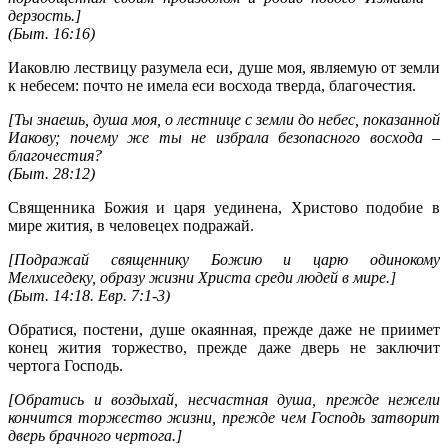
дерзость.]
(
Быт. 16:16
)
Иаковлю лествицу разумела еси, душе моя, являемую от земли
к небесем: почто не имела еси восхода тверда, благочестия.
[Ты знаешь, душа моя, о лестнице с земли до небес, показанной
Иакову; почему же ты не избрала безопасного восхода –
благочестия?
(
Быт. 28:12
)
Священника Божия и царя уединена, Христово подобие в
мире жития, в человецех подражай.
[Подражай священнику Божию и царю одинокому
Мелхиседеку, образу жизни Христа среди людей в мире.]
(
Быт. 14:18
.
Евр. 7:1-3
)
Обратися, постени, душе окаянная, прежде даже не приимет
конец жития торжество, прежде даже дверь не заключит
чертога Господь.
[Обратись и воздыхай, несчастная душа, прежде нежели
кончится торжество жизни, прежде чем Господь затворит
дверь брачного чертога.]