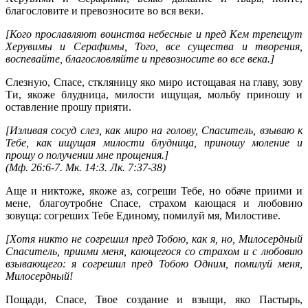
благословите и превозносите во вся веки.
[Кого прославляют воинства небесные и пред Кем трепещут
Херувимы и Серафимы, Того, все существа и творения,
воспевайте, благословляйте и превозносите во все века.]
Слезную, Спасе, сткляницу яко миро истощавая на главу, зову
Ти, якоже блудница, милости ищущая, мольбу приношу и
оставление прошу прияти.
[Изливая сосуд слез, как миро на голову, Спаситель, взываю к
Тебе, как ищущая милости блудница, приношу моление и
прошу о получении мне прощения.]
(
Мф. 26:6-7
.
Мк. 14:3
.
Лк. 7:37-38
)
Аще и никтоже, якоже аз, согреши Тебе, но обаче приими и
мене, благоутробне Спасе, страхом кающася и любовию
зовуща: согреших Тебе Единому, помилуй мя, Милостиве.
[Хотя никто не согрешил пред Тобою, как я, но, Милосердный
Спаситель, приими меня, кающегося со страхом и с любовию
взывающего: я согрешил пред Тобою Одним, помилуй меня,
Милосердный!
Пощади, Спасе, Твое создание и взыщи, яко Пастырь,