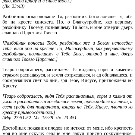
раю, когда приду Я в славе Моей.]
(
Лк. 23:43
)
Разбойник оглаголоваше Тя, разбойник богословяше Тя, оба
бо на кресте свисяста. Но, о Благоутробне, яко верному
разбойнику Твоему, познавшему Тя Бога, и мне отверзи дверь
славнаго Царствия Твоего.
[Разбойник поносил Тебя, разбойник же и Богом исповедал
Тебя, вися оба на кресте; но, Милосердный, как уверовавшему
разбойнику, познавшему в Тебе Бога, открой и мне, дверь
славного Твоего Царства.]
Тварь содрогашеся, распинаема Тя видящи, горы и камения
страхом распадахуся, и земля сотрясашеся, и ад обнажашеся, и
соомрачашеся свет во дни, зря Тебе, Иисусе, пригвождена ко
Кресту.
[Тварь содрогалась, видя Тебя распинаемым, горы и камни от
ужаса распадались и колебалась земля, преисподняя пустела, и
свет среди дня помрачался, взирая на Тебя, Иисус, плотию ко
кресту пригвожденного.]
(
Мф. 27:51-52
.
Мк. 15:38
.
Лк. 23:45
)
Достойных покаяния плодов не истяжи от мене, ибо крепость
моя во мне оскуде; сердце мне даруй присно сокрушенное,