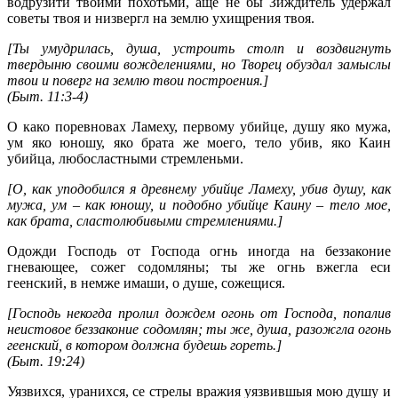
водрузити твоими похотьми, аще не бы Зиждитель удержал
советы твоя и низвергл на землю ухищрения твоя.
[Ты умудрилась, душа, устроить столп и воздвигнуть
твердыню своими вожделениями, но Творец обуздал замыслы
твои и поверг на землю твои построения.]
(
Быт. 11:3-4
)
О како поревновах Ламеху, первому убийце, душу яко мужа,
ум яко юношу, яко брата же моего, тело убив, яко Каин
убийца, любосластными стремленьми.
[О, как уподобился я древнему убийце Ламеху, убив душу, как
мужа, ум – как юношу, и подобно убийце Каину – тело мое,
как брата, сластолюбивыми стремлениями.]
Одожди Господь от Господа огнь иногда на беззаконие
гневающее, сожег содомляны; ты же огнь вжегла еси
геенский, в немже имаши, о душе, сожещися.
[Господь некогда пролил дождем огонь от Господа, попалив
неистовое беззаконие содомлян; ты же, душа, разожгла огонь
геенский, в котором должна будешь гореть.]
(
Быт. 19:24
)
Уязвихся, уранихся, се стрелы вражия уязвившыя мою душу и