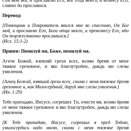
Сей мой Бог, и прославлю Его, Бог отца моего, и вознесу Его,
славно бо прославися.
Перевод:
[Помощник и Покровитель явился мне ко спасению, Он Бог
мой, и прославлю Его, Бога отца моего, и превознесу Его, ибо
Он торжественно прославился.]
(
Исх. 15:1-2
)
Припев: Помилуй мя, Боже, помилуй мя.
Агнче Божий, вземляй грехи всех, возми бремя от мене
тяжкое греховное, и яко благоутробен, даждь ми слезы
умиления.
[Агнец Божий, взявший грехи всех, сними с меня тяжкое бремя
греховное и, как Милосердный, даруй мне слезы умиления.]
(
Ин. 1:29
)
Тебе припадаю, Иисусе, согреших Ти, очисти мя, возми бремя
от мене тяжкое греховное и яко благоутробен, даждь ми слезы
умиления.
[К Тебе припадаю, Иисусе, согрешил я пред Тобою,
умилосердись надо мною, сними с меня тяжкое бремя