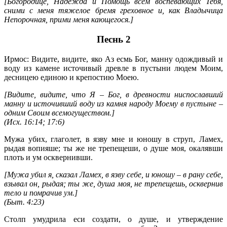
[Богородице, Надежда и Помощь всем воспевающих Тебя,
сними с меня тяжелое бремя греховное и, как Владычица
Непорочная, прими меня кающегося.]
Песнь 2
Ирмос: Видите, видите, яко Аз есмь Бог, манну одождивый и
воду из камене источивый древле в пустыни людем Моим,
десницею единою и крепостию Моею.
[Видите, видите, что Я – Бог, в древности ниспославший
манну и источивший воду из камня народу Моему в пустыне –
одним Своим всемогуществом.]
(
Исх. 16:14; 17:6
)
Мужа убих, глаголет, в язву мне и юношу в струп, Ламех,
рыдая вопияше; ты же не трепещеши, о душе моя, окалявши
плоть и ум осквернивши.
[Мужа убил я, сказал Ламех, в язву себе, и юношу – в рану себе,
взывал он, рыдая; ты же, душа моя, не трепещешь, осквернив
тело и помрачив ум.]
(
Быт. 4:23
)
Столп умудрила еси создати, о душе, и утверждение