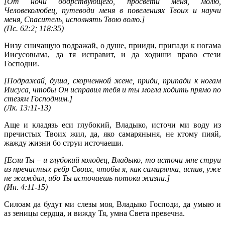
[От ночи бодрствующего, просвети меня, молю,
Человеколюбец, путеводи меня в повелениях Твоих и научи
меня, Спаситель, исполнять Твою волю.]
(
Пс. 62:2; 118:35
)
Низу сничащую подражай, о душе, прииди, припади к ногама
Иисусовыма, да тя исправит, и да ходиши право стези
Господни.
[Подражай, душа, скорченной жене, приди, припади к ногам
Иисуса, чтобы Он исправил тебя и ты могла ходить прямо по
стезям Господним.]
(
Лк. 13:11-13
)
Аще и кладязь еси глубокий, Владыко, источи ми воду из
пречистых Твоих жил, да, яко самаряныня, не ктому пияй,
жажду жизни бо струи источаеши.
[Если Ты – и глубокий колодец, Владыко, то источи мне струи
из пречистых ребр Своих, чтобы я, как самарянка, испив, уже
не жаждал, ибо Ты источаешь потоки жизни.]
(
Ин. 4:11-15
)
Силоам да будут ми слезы моя, Владыко Господи, да умыю и
аз зеницы сердца, и вижду Тя, умна Света превечна.