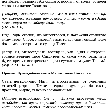
погибшее, предвари заблуждшаго, восхити от волка, сотвори
мя овча на пастве Твоих овец.
[Пощади, Спаситель, создание Свое и, как Пастырь, отыщи
потерянного, возврати заблудшего, отними у волка и сделай
меня агнцем на пастбище Твоих овец.]
(
Пс. 118:176
)
Егда Судие сядеши, яко благоутробен, и покажеши страшную
славу Твою, Спасе, о каковый страх тогда пещи горящей, всем
боящимся нестерпимаго судища Твоего.
[Когда Ты, Милосердный, воссядешь, как Судия и откроешь
грозное величие Свое, Спаситель, о, какой ужас тогда: печь
будет гореть, и все трепетать пред неумолимым судом Твоим.]
(
Мф. 25:31, 41, 46
)
Припев: Преподобная мати Марие, моли Бога о нас.
Света незаходимаго Мати, тя просветивши, от омрачения
страстей разреши. Темже вшедши в духовную благодать,
просвети, Марие, тя верно восхваляющыя.
[Матерь незаходимаго Света – Христа, просветив тебя,
освободила от мрака страстей; поэтому, приняв благодать
Духа, просвети, Мария, искренно прославляющих тебя.)