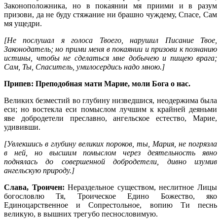
Законоположника, но в покаянии мя приими и в разум
призови, да не буду стяжание ни брашно чуждему, Спасе, Сам
мя ущедри.
[Не послушал я голоса Твоего, нарушил Писание Твое,
Законодатель; но прими меня в покаянии и призови к познанию
истины, чтобы не сделаться мне добычею и пищею врага;
Сам, Ты, Спаситель, умилосердись надо мною.]
Припев: Преподобная мати Марие, моли Бога о нас.
Великих безместий во глубину низведшися, неодержима была
еси; но востекла еси помыслом лучшим к крайней деяньми
яве добродетели преславно, ангельское естество, Марие,
удививши.
[Увлекшись в глубину великих пороков, ты, Мария, не погрязла
в ней, но высшим помыслом через деятельность явно
поднялась до совершенной добродетели, дивно изумив
ангельскую природу.]
Слава, Троичен:
Нераздельное существом, неслитное Лицы
богословлю Тя, Троическое Едино Божество, яко
Единоцарственное и Сопрестольное, вопию Ти песнь
великую, в вышних трегубо песнословимую.