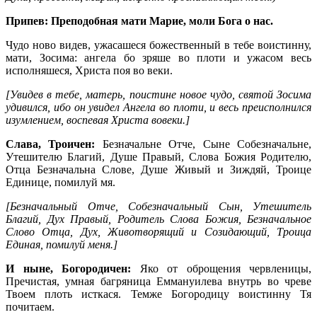
Припев: Преподобная мати Марие, моли Бога о нас.
Чудо ново видев, ужасашеся божественный в тебе воистинну,
мати, Зосима: ангела бо зряше во плоти и ужасом весь
исполняшеся, Христа поя во веки.
[Увидев в тебе, матерь, поистине новое чудо, святой Зосима
удивился, ибо он увидел Ангела во плоти, и весь преисполнился
изумлением, воспевая Христа вовеки.]
Слава, Троичен:
Безначальне Отче, Сыне Собезначальне,
Утешителю Благий, Душе Правый, Слова Божия Родителю,
Отца Безначальна Слове, Душе Живый и Зиждяй, Троице
Единице, помилуй мя.
[Безначальный Отче, Собезначальный Сын, Утешитель
Благий, Дух Правый, Родитель Слова Божия, Безначальное
Слово Отца, Дух, Животворящий и Созидающий, Троица
Единая, помилуй меня.]
И ныне, Богородичен:
Яко от оброщения червленицы,
Пречистая, умная багряница Еммануилева внутрь во чреве
Твоем плоть исткася. Темже Богородицу воистинну Тя
почитаем.