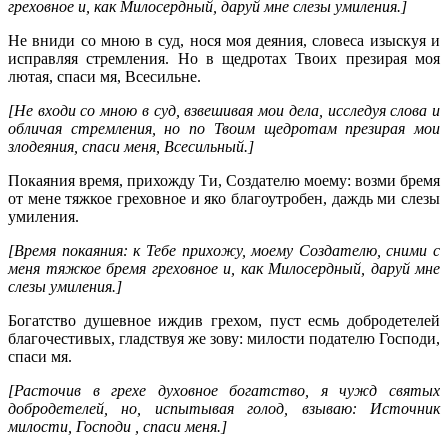
греховное и, как Милосердный, даруй мне слезы умиления.]
Не вниди со мною в суд, нося моя деяния, словеса изыскуя и
исправляя стремления. Но в щедротах Твоих презирая моя
лютая, спаси мя, Всесильне.
[Не входи со мною в суд, взвешивая мои дела, исследуя слова и
обличая стремления, но по Твоим щедротам презирая мои
злодеяния, спаси меня, Всесильный.]
Покаяния время, прихожду Ти, Создателю моему: возми бремя
от мене тяжкое греховное и яко благоутробен, даждь ми слезы
умиления.
[Время покаяния: к Тебе прихожу, моему Создателю, сними с
меня тяжкое бремя греховное и, как Милосердный, даруй мне
слезы умиления.]
Богатство душевное иждив грехом, пуст есмь добродетелей
благочестивых, гладствуя же зову: милости подателю Господи,
спаси мя.
[Расточив в грехе духовное богатство, я чужд святых
добродетелей, но, испытывая голод, взываю: Источник
милости, Господи , спаси меня.]