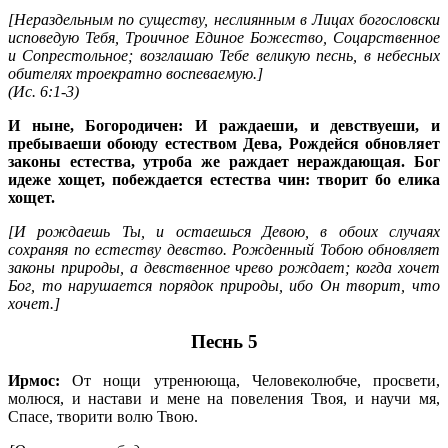
[Нераздельным по существу, неслиянным в Лицах богословски
исповедую Тебя, Троичное Единое Божество, Соцарственное
и Сопрестольное; возглашаю Тебе великую песнь, в небесных
обителях троекратно воспеваемую.]
(
Ис. 6:1-3
)
И ныне, Богородичен: И раждаеши, и девствуеши, и
пребываеши обоюду естеством Дева, Рождейся обновляет
законы естества, утроба же раждает нераждающая. Бог
идеже хощет, побеждается естества чин: творит бо елика
хощет.
[И рождаешь Ты, и остаешься Девою, в обоих случаях
сохраняя по естеству девство. Рожденный Тобою обновляет
законы природы, а девственное чрево рождает; когда хочет
Бог, то нарушается порядок природы, ибо Он творит, что
хочет.]
Песнь 5
Ирмос:
От нощи утренююща, Человеколюбче, просвети,
молюся, и настави и мене на повеления Твоя, и научи мя,
Спасе, творити волю Твою.