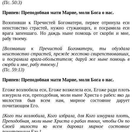
(
Пс. 50:3
)
Припев: Преподобная мати Марие, моли Бога о нас.
Возопивши к Пречистей Богоматери, первее отринула еси
неистовство страстей, нужно стужающих, и посрамила еси
врага запеншаго. Но даждь ныне помощь от скорби и мне,
рабу твоему.
[Воззвавши к Пречистой Богоматери, ты обуздала
неистовство страстей, прежде жестоко свирепствовавших,
и посрамила врага-обольстителя; даруй же ныне помощь в
скорби и мне, рабу твоему.]
(
Пс. 59:13
)
Припев: Преподобная мати Марие, моли Бога о нас.
Егоже возлюбила еси, Егоже возжелела еси, Егоже ради плоть
изнурила еси, преподобная, моли ныне Христа о рабех: яко да
милостив быв всем нам, мирное состояние дарует
почитающим Его.
[Кого ты возлюбила, Кого избрала, для Кого изнуряла плоть,
Преподобная, моли ныне Христа о рабах твоих, чтобы Он по
Своей милости ко всем даровал мирное состояние
почитающим Его.]