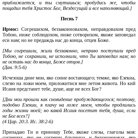
приближается, и ты смутишься; пробудись же, чтобы
пощадил тебя Христос Бог, Вездесущий и все наполняющий.]
Песнь 7
Ирмос:
Согрешихом, беззаконновахом, неправдовахом пред
Тобою, ниже соблюдохом, ниже сотворихом, якоже заповедал
еси нам; но не предаждь нас до конца, отцев Боже.
[Мы согрешили, жили беззаконно, неправо поступали пред
Тобою, не сохранили, не исполнили, что Ты заповедал нам; но
не оставь нас до конца, Боже отцов.]
(
Дан. 9:5-6
)
Исчезоша дние мои, яко соние востающаго; темже, яко Езекиа,
слезю на ложи моем, приложитися мне летом живота. Но кий
Исаия предстанет тебе, душе, аще не всех Бог?
[Дни мои прошли как сновидение пробуждающегося; поэтому,
подобно Езекии, я плачу на ложе моем, чтобы продлились
годы жизни моей; но какой Исаия посетит тебя, душа, если
не Бог всех?]
(
4 Цар. 20:3
.
Ис. 38:2-6
)
Припадаю Ти и приношу Тебе, якоже слезы, глаголы моя:
согреших, яко не согреши блудница, и беззаконновах, яко