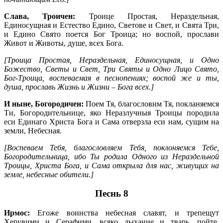
Слава, Троичен:
Троице Простая, Нераздельная,
Единосущная и Естество Едино, Светове и Свет, и Свята Три,
и Едино Свято поется Бог Троица; но воспой, прослави
Живот и Животы, душе, всех Бога.
[Троица Простая, Нераздельная, Единосущная, и Одно
Божество, Светы и Свет, Три Святы и Одно Лицо Свято,
Бог-Троица, воспеваемая в песнопениях; воспой же и ты,
душа, прославь Жизнь и Жизни – Бога всех.]
И ныне, Богородичен:
Поем Тя, благословим Тя, покланяемся
Ти, Богородительнице, яко Неразлучныя Троицы породила
еси Единаго Христа Бога и Сама отверзла еси нам, сущим на
земли, Небесная.
[Воспеваем Тебя, благословляем Тебя, поклоняемся Тебе,
Богородительница, ибо Ты родила Одного из Нераздельной
Троицы, Христа Бога, и Сама открыла для нас, живущих на
земле, небесные обители.]
Песнь 8
Ирмос:
Егоже воинства небесная славят, и трепещут
Херувими и Серафими, всяко дыхание и тварь, пойте,