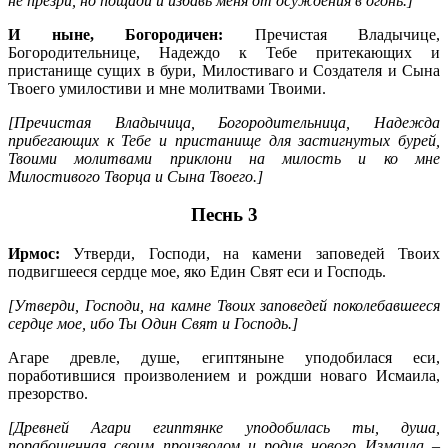
не презри, но пощади и избавь меня от осуждения в огонь.]
И ныне, Богородичен:
Пречистая Владычице,
Богородительнице, Надеждо к Тебе притекающих и
пристанище сущих в бури, Милостиваго и Создателя и Сына
Твоего умилостиви и мне молитвами Твоими.
[Пречистая Владычица, Богородительница, Надежда
прибегающих к Тебе и пристанище для застигнутых бурей,
Твоими молитвами приклони на милость и ко мне
Милостивого Творца и Сына Твоего.]
Песнь 3
Ирмос:
Утверди, Господи, на камени заповедей Твоих
подвигшееся сердце мое, яко Един Свят еси и Господь.
[Утверди, Господи, на камне Твоих заповедей поколебавшееся
сердце мое, ибо Ты Один Свят и Господь.]
Агаре древле, душе, египтяныне уподобилася еси,
поработившися произволением и рождши новаго Исмаила,
презорство.
[Древней Агари египтянке уподобилась ты, душа,
порабощенная своим произволом и родив нового Измаила –