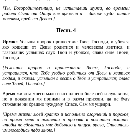
[Ты, Богородителъница, не испытавши мужа, во времени
родила Сына от Отца вне времени и – дивное чудо: питая
молоком, пребыла Девою.]
Песнь 4
Ирмос:
Услыша пророк пришествие Твое, Господи, и убояся,
яко хощеши от Девы родитися и человеком явитися, и
глаголаше: услышах слух Твой и убояхся, слава силе Твоей,
Господи.
[Услышал пророк о пришествии Твоем, Господи, и
устрашился, что Тебе угодно родиться от Девы и явиться
людям, и сказал: услышал я весть о Тебе и устрашился; слава
силе Твоей, Господи.]
Время живота моего мало и исполнено болезней и лукавства,
но в покаянии мя приими и в разум призови, да не буду
стяжание ни брашно чуждему, Спасе, Сам мя ущедри.
[Время жизни моей кратко и исполнено огорчений и пороков,
но прими меня в покаянии и призови к познанию истины,
чтобы не сделаться мне добычею и пищею врага, Спаситель,
умилосердись надо мною.]