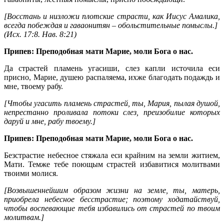
[Восстань и низложи плотские страсти, как Иисус Амалика,
всегда побеждая и гаваонитян – обольстительные помыслы.]
(
Исх. 17:8
.
Нав. 8:21
)
Припев: Преподобная мати Марие, моли Бога о нас.
Да страстей пламень угасиши, слез капли источила еси
присно, Марие, душею распаляема, ихже благодать подаждь и
мне, твоему рабу.
[Чтобы угасить пламень страстей, ты, Мария, пылая душой,
непрестанно проливала потоки слез, преизобилие которых
даруй и мне, рабу твоему.]
Припев: Преподобная мати Марие, моли Бога о нас.
Безстрастие небесное стяжала еси крайним на земли житием,
Мати. Темже тебе поющым страстей избавитися молитвами
твоими молися.
[Возвышеннейшим образом жизни на земле, ты, матерь,
приобрела небесное бесстрастие; поэтому ходатайствуй,
чтобы воспевающие тебя избавились от страстей по твоим
молитвам.]