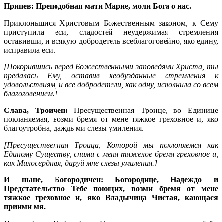
Припев: Преподобная мати Марие, моли Бога о нас.
Приклоньшися Христовым Божественным законом, к Сему
приступила еси, сладостей неудержимая стремления
оставивши, и всякую добродетель всеблагоговейно, яко едину,
исправила еси.
[Покорившись перед Божественными заповедями Христа, ты
предалась Ему, оставив необузданные стремления к
удовольствиям, и все добродетели, как одну, исполнила со всем
благоговением.]
Слава, Троичен:
Пресущественная Троице, во Единице
покланяемая, возми бремя от мене тяжкое греховное и, яко
благоутробна, даждь ми слезы умиления.
[Пресущественная Троица, Которой мы поклоняемся как
Единому Существу, сними с меня тяжелое бремя греховное и,
как Милосердная, даруй мне слезы умиления.]
И ныне, Богородичен: Богородице, Надеждо и
Предстательство Тебе поющих, возми бремя от мене
тяжкое греховное и, яко Владычица Чистая, кающася
приими мя.