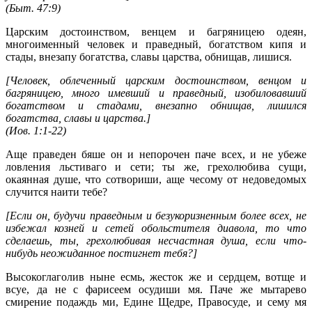
(
Быт. 47:9
)
Царским достоинством, венцем и багряницею одеян,
многоименный человек и праведный, богатством кипя и
стады, внезапу богатства, славы царства, обнищав, лишися.
[Человек, облеченный царским достоинством, венцом и
багряницею, много имевший и праведный, изобиловавший
богатством и стадами, внезапно обнищав, лишился
богатства, славы и царства.]
(
Иов. 1:1-22
)
Аще праведен бяше он и непорочен паче всех, и не убеже
ловления льстиваго и сети; ты же, грехолюбива сущи,
окаянная душе, что сотвориши, аще чесому от недоведомых
случится наити тебе?
[Если он, будучи праведным и безукоризненным более всех, не
избежал козней и сетей обольстителя диавола, то что
сделаешь, ты, грехолюбивая несчастная душа, если что-
нибудь неожиданное постигнет тебя?]
Высокоглаголив ныне есмь, жесток же и сердцем, вотще и
всуе, да не с фарисеем осудиши мя. Паче же мытарево
смирение подаждь ми, Едине Щедре, Правосуде, и сему мя