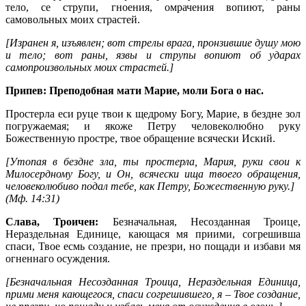
тело, се струпи, гноения, омрачения вопиют, раны
самовольных моих страстей.
[Изранен я, изъявлен; вот стрелы врага, пронзившие душу мою
и тело; вот раны, язвы и струпы вопиют об ударах
самопроизвольных моих страстей.]
Припев: Преподобная мати Марие, моли Бога о нас.
Простерла еси руце твои к щедрому Богу, Марие, в бездне зол
погружаемая; и якоже Петру человеколюбно руку
Божественную простре, твое обращение всячески Иский.
[Утопая в бездне зла, ты простерла, Мария, руки свои к
Милосердному Богу, и Он, всячески ища твоего обращения,
человеколюбиво подал тебе, как Петру, Божественную руку.]
(
Мф. 14:31
)
Слава, Троичен:
Безначальная, Несозданная Троице,
Нераздельная Единице, кающася мя приими, согрешивша
спаси, Твое есмь создание, не презри, но пощади и избави мя
огненнаго осуждения.
[Безначальная Несозданная Троица, Нераздельная Единица,
прими меня кающегося, спаси согрешившего, я – Твое создание,