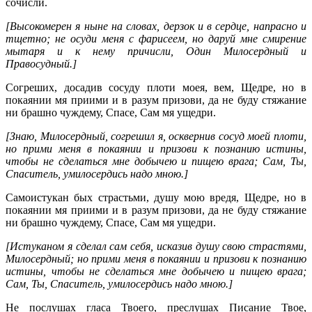
сочисли.
[Высокомерен я ныне на словах, дерзок и в сердце, напрасно и
тщетно; не осуди меня с фарисеем, но даруй мне смирение
мытаря и к нему причисли, Один Милосердный и
Правосудный.]
Согреших, досадив сосуду плоти моея, вем, Щедре, но в
покаянии мя приими и в разум призови, да не буду стяжание
ни брашно чуждему, Спасе, Сам мя ущедри.
[Знаю, Милосердный, согрешил я, осквернив сосуд моей плоти,
но прими меня в покаянии и призови к познанию истины,
чтобы не сделаться мне добычею и пищею врага; Сам, Ты,
Спаситель, умилосердись надо мною.]
Самоистукан бых страстьми, душу мою вредя, Щедре, но в
покаянии мя приими и в разум призови, да не буду стяжание
ни брашно чуждему, Спасе, Сам мя ущедри.
[Истуканом я сделал сам себя, исказив душу свою страстями,
Милосердный; но прими меня в покаянии и призови к познанию
истины, чтобы не сделаться мне добычею и пищею врага;
Сам, Ты, Спаситель, умилосердись надо мною.]
Не послушах гласа Твоего, преслушах Писание Твое,