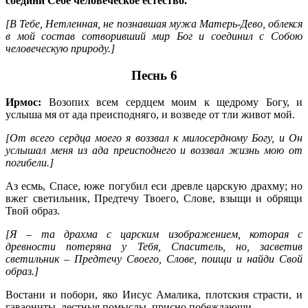
соедини Себе человеческое естество.
[В Тебе, Нетленная, не познавшая мужа Матерь-Дево, облекся
в мой состав сотворивший мир Бог и соединил с Собою
человеческую природу.]
Песнь 6
Ирмос:
Возопих всем сердцем моим к щедрому Богу, и
услыша мя от ада преисподняго, и возведе от тли живот мой.
[От всего сердца моего я воззвал к милосердному Богу, и Он
услышал меня из ада преисподнего и воззвал жизнь мою от
погибели.]
Аз есмь, Спасе, юже погубил еси древле царскую драхму; но
вжег светильник, Предтечу Твоего, Слове, взыщи и обрящи
Твой образ.
[Я – та драхма с царским изображением, которая с
древности потеряна у Тебя, Спаситель, но, засветив
светильник – Предтечу Своего, Слове, поищи и найди Свой
образ.]
Востани и побори, яко Иисус Амалика, плотския страсти, и
гаваониты, лестныя помыслы, присно побеждающи.