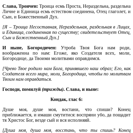
Слава, Троичен:
Троица есмь Проста, Нераздельна, раздельна
Личне и Единица есмь естеством соединена, Отец глаголет, и
Сын, и Божественный Дух.
[Я – Троица Несоставная, Нераздельная, раздельная в Лицах,
и Единица, соединенная по существу; свидетельствует Отец,
Сын и Божественный Дух.]
И ныне, Богородичен:
Утроба Твоя Бога нам роди,
воображенна по нам: Егоже, яко Создателя всех, моли,
Богородице, да Твоими молитвами оправдимся.
[Чрево Твое родило нам Бога, принявшего наш образ; Его, как
Создателя всего мира, моли, Богородица, чтобы по молитвам
Твоим нам оправдаться.
Господи, помилуй
(трижды)
. Слава, и ныне:
Кондак, глас 6:
Душе моя, душе моя, востани, что спиши? Конец
приближается, и имаши смутитися: воспряни убо, да пощадит
тя Христос Бог, везде сый и вся исполняяй.
[Душа моя, душа моя, восстань, что ты спишь? Конец