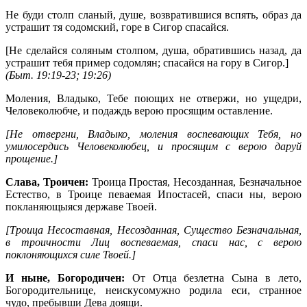
Не буди столп сланый, душе, возвратившися вспять, образ да
устрашит тя содомский, горе в Сигор спасайся.
[Не сделайся соляным столпом, душа, обратившись назад, да
устрашит тебя пример содомлян; спасайся на гору в Сигор.]
(
Быт. 19:19-23; 19:26
)
Моления, Владыко, Тебе поющих не отвержи, но ущедри,
Человеколюбче, и подаждь верою просящим оставление.
[Не отвергни, Владыко, моления воспевающих Тебя, но
умилосердись Человеколюбец, и просящим с верою даруй
прощение.]
Слава, Троичен:
Троица Простая, Несозданная, Безначальное
Естество, в Троице певаемая Ипостасей, спаси ны, верою
покланяющыяся державе Твоей.
[Троица Несоставная, Несозданная, Существо Безначальная,
в троичности Лиц воспеваемая, спаси нас, с верою
поклоняющихся силе Твоей.]
И ныне, Богородичен:
От Отца безлетна Сына в лето,
Богородительнице, неискусомужно родила еси, странное
чудо, пребывши Дева доящи.