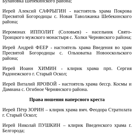
Булановка Шебекинского района;
Иерей Алексий САФРЫГИН - настоятель храма Покрова
Пресвятой Богородицы с. Новая Таволжанка Шебекинского
района;
Иеромонах ИППОЛИТ (Соловьев) - насельник Свято-
Троицкого мужского монастыря с. Холки Чернянского района;
Иерей Андрей ФЕЕР - настоятель храма Введения во храм
Пресвятой Богородицы с. Ольховатка Новооскольского
района;
Иерей Иоанн ХИМИН - клирик храма прп. Сергия
Радонежского г. Старый Оскол;
Иерей Виталий ЯРОВОЙ - настоятель храма бесср. Космы и
Дамиана с. Огибное Чернянского района.
Права ношения наперсного креста
Иерей Пётр ЗОРИН – клирик храма вмч. Феодора Стратилата
г. Старый Оскол;
Иерей Николай ПУШКИН – клирик Введенского храма г.
Белгорода;