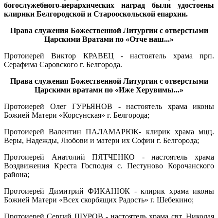
богослужебного-иерархических наград были удостоены
клирики Белгородской и Старооскольской епархии.
Права служения Божественной Литургии с отверстыми
Царскими Вратами по «Отче наш...»
Протоиерей Виктор КРАВЕЦ - настоятель храма прп.
Серафима Саровского г. Белгорода.
Права служения Божественной Литургии с отверстыми
Царскими вратами по «Иже Херувимы...»
Протоиерей Олег ГУРЬЯНОВ - настоятель храма иконы
Божией Матери «Корсунская» г. Белгорода;
Протоиерей Валентин ПАЛАМАРЮК- клирик храма мцц.
Веры, Надежды, Любови и матери их Софии г. Белгорода;
Протоиерей Анатолий ПЯТЧЕНКО - настоятель храма
Воздвижения Креста Господня с. Пестуново Корочанского
района;
Протоиерей Димитрий ФИКАНЮК - клирик храма иконы
Божией Матери «Всех скорбящих Радость» г. Шебекино;
Протоиерей Сергий ШУРОВ - настоятель храма свт. Николая