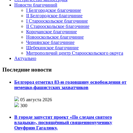
Новости благочиний
I Белгородское благочиние
II Белгородское благочиние
I Старооскольское благочиние
II Старооскольское благочиние
Корочанское благочиние
Новооскольское благочиние
Чернянское благочиние
Шебекинское благочиние
Митрополичий центр Старооскольского округа
Актуально
Последние новости
Белгород отметил 83-ю годовщину освобождения от
немецко-фашистских захватчиков
05 августа 2026
300
В городе запустят проект «По следам святого
владыки», посвящённый священномученику
Онуфрию Гагалюку.