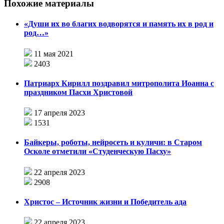
Похожие материалы
«Души их во благих водворятся и память их в род и
род…»
11 мая 2021
2403
Патриарх Кирилл поздравил митрополита Иоанна с
праздником Пасхи Христовой
17 апреля 2023
1531
Байкеры, роботы, нейросеть и куличи: в Старом
Осколе отметили «Студенческую Пасху»
22 апреля 2023
2908
Христос – Источник жизни и Победитель ада
22 апреля 2023