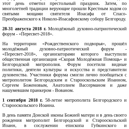
этот день отметил престольный праздник. Затем, по
многолетней традиции верующие прошли Крестным ходом со
святыми мощами святителя Иоасафа от Спасо-
Преображенского к Николо-Иоасафовскому собору Белгороду.
28-31 августа 2018 г.
Молодёжный духовно-патриотический
форум - «Пересвет-2018».
На территории «Рождественского подворья», прошёл
молодёжный духовно-патриотический форум -
«Пересвет-2018», организаторами которого выступили
общественная организация «Скорая Молодёжная Помощь» и
Белгородской митрополия. Форум посетили видные
политики, деятели культуры и искусства и представители
духовенства. Участники форума смогли лично пообщаться с
митрополитом Белгородским и Старооскольским Иоанном,
Сергеем Боженовым, Анатолием Вассерманом и даже
нашумевшим пранкером - Вованом.
1 сентября 2018 г.
58-летие митрополита Белгородского и
Старооскольского Иоанна.
В день памяти Донской иконы Божией матери и в день своего
рождения митрополит Белгородский и Старооскольский
Иоанн, в сослужении епископа Губкинского и