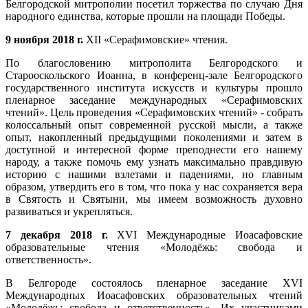
Белгородской митрополии посетил торжества по случаю Дня
народного единства, которые прошли на площади Победы.
9 ноября 2018 г.
XII «Серафимовские» чтения.
По благословению митрополита Белгородского и
Старооскольского Иоанна, в конференц-зале Белгородского
государственного института искусств и культуры прошло
пленарное заседание международных «Серафимовских
чтений». Цель проведения «Серафимовских чтений» - собрать
колоссальный опыт современной русской мысли, а также
опыт, накопленный предыдущими поколениями и затем в
доступной и интересной форме преподнести его нашему
народу, а также помочь ему узнать максимально правдивую
историю с нашими взлетами и падениями, но главным
образом, утвердить его в том, что пока у нас сохраняется вера
в Святость и Святыни, мы имеем возможность духовно
развиваться и укрепляться.
7 декабря 2018 г.
XVI Международные Иоасафовские
образовательные чтения «Молодёжь: свобода и
ответственность».
В Белгороде состоялось пленарное заседание XVI
Международных Иоасафовских образовательных чтений
«Молодёжь: свобода и ответственность». Их участниками