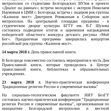
митрополии со студентами Белгородских ВУЗов в проекте
«Диалог на равных»; встреча молодежи с актером Николаем
Наумовым в ЦМИ г. Белгорода; встреча с лидером рок-группы
«Калинов мост» Дмитрием Ревякиным в Соборном зале
митрополии. На центральной площадке праздника - в
студенческом дворце культуры БГТУ им. В.Г Шухова
состоялось подведение итогов и церемония награждения
победителей областного конкурса детского рисунка «Мой
Бог». Праздничная программа завершилась концертом
российской рок-группы «Калинов мост».
14 марта 2018 г.
День православной книги.
В Белгороде повсеместно состоялись мероприятия в честь Дня
Православной книги, которые проводились в Центре
православной книги, библиотеках и образовательных
учреждениях.
23 марта 2018 г.
Научно-практическая конференция
Традиционные религии России и современные вызовы"
На социально-теологическом факультете НИУ БелГУ
состоялась научно-практическая конференция "Традиционные
религии России и современные вызовы", организованная по
инициативе Белгородской митрополии и местной