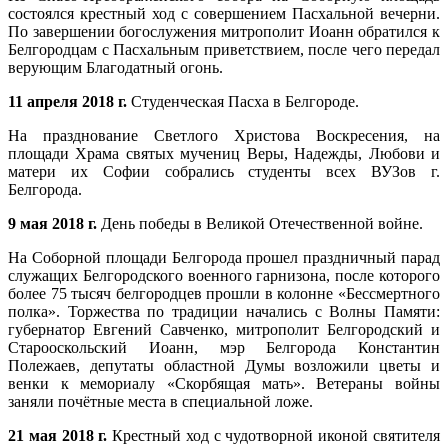
состоялся крестный ход с совершением Пасхальной вечерни.
По завершении богослужения митрополит Иоанн обратился к
Белгородцам с Пасхальным приветствием, после чего передал
верующим Благодатный огонь.
11 апреля 2018 г.
Студенческая Пасха в Белгороде.
На празднование Светлого Христова Воскресения, на
площади Храма святых мучениц Веры, Надежды, Любови и
матери их Софии собрались студенты всех ВУЗов г.
Белгорода.
9 мая 2018 г.
День победы в Великой Отечественной войне.
На Соборной площади Белгорода прошел праздничный парад
служащих Белгородского военного гарнизона, после которого
более 75 тысяч белгородцев прошли в колонне «Бессмертного
полка». Торжества по традиции начались с Волны Памяти:
губернатор Евгений Савченко, митрополит Белгородский и
Старооскольский Иоанн, мэр Белгорода Константин
Полежаев, депутаты областной Думы возложили цветы и
венки к мемориалу «Скорбящая мать». Ветераны войны
заняли почётные места в специальной ложе.
21 мая
2018 г.
Крестный ход с чудотворной иконой святителя