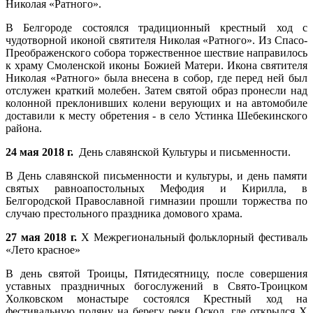
Николая «Ратного».
В Белгороде состоялся традиционный крестный ход с
чудотворной иконой святителя Николая «Ратного». Из Спасо-
Преображенского собора торжественное шествие направилось
к храму Смоленской иконы Божией Матери. Икона святителя
Николая «Ратного» была внесена в собор, где перед ней был
отслужен краткий молебен. Затем святой образ пронесли над
колонной преклонивших колени верующих и на автомобиле
доставили к месту обретения - в село Устинка Шебекинского
района.
24 мая 2018 г.
День славянской Культуры и письменности.
В День славянской письменности и культуры, и день памяти
святых равноапостольных Мефодия и Кирилла, в
Белгородской Православной гимназии прошли торжества по
случаю престольного праздника домового храма.
27 мая 2018 г.
X Межрегиональный фольклорный фестиваль
«Лето красное»
В день святой Троицы, Пятидесятницу, после совершения
уставных праздничных богослужений в Свято-Троицком
Холковском монастыре состоялся Крестный ход на
фестивальную поляну на берегу реки Оскол, где открылся X