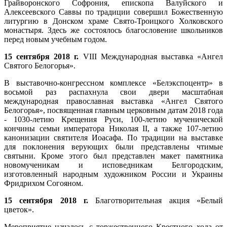
Грайворонского Софрония, епископа Валуйского и
Алексеевского Саввы по традиции совершил Божественную
литургию в Донском храме Свято-Троицкого Холковского
монастыря. Здесь же состоялось благословение школьников
перед новым учебным годом.
15 сентября 2018 г.
VIII Международная выставка «Ангел
Святого Белогорья».
В выставочно-конгрессном комплексе «Белэкспоцентр» в
восьмой раз распахнула свои двери масштабная
международная православная выставка «Ангел Святого
Белогорья», посвященная главным церковным датам 2018 года
- 1030-летию Крещения Руси, 100-летию мученической
кончины семьи императора Николая II, а также 107-летию
канонизации святителя Иоасафа. По традиции на выставке
для поклонения верующих были представлены чтимые
святыни. Кроме этого был представлен макет памятника
новомученикам и исповедникам Белгородским,
изготовленный народным художником России и Украины
Фридрихом Согояном.
15 сентября 2018 г.
Благотворительная акция «Белый
цветок».
Мероприятие началось с торжественного Крестного хода от