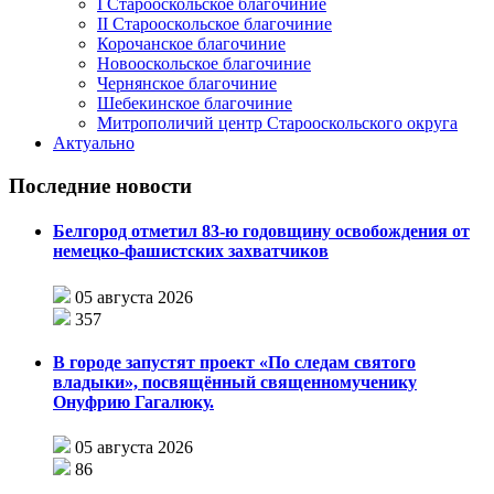
I Старооскольское благочиние
II Старооскольское благочиние
Корочанское благочиние
Новооскольское благочиние
Чернянское благочиние
Шебекинское благочиние
Митрополичий центр Старооскольского округа
Актуально
Последние новости
Белгород отметил 83-ю годовщину освобождения от
немецко-фашистских захватчиков
05 августа 2026
357
В городе запустят проект «По следам святого
владыки», посвящённый священномученику
Онуфрию Гагалюку.
05 августа 2026
86