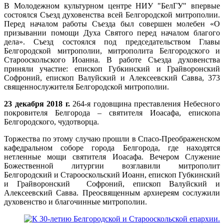
В Молодежном культурном центре НИУ "БелГУ" впервые
состоялся Съезд духовенства всей Белгородской митрополии.
Перед началом работы Съезда был совершен молебен «О
призывании помощи Духа Святого перед началом благого
дела». Съезд состоялся под председательством Главы
Белгородской митрополии, митрополита Белгородского и
Старооскольского Иоанна. В работе Съезда духовенства
приняли участие: епископ Губкинский и Грайворонский
Софроний, епископ Валуйский и Алексеевский Савва, 373
священнослужителя Белгородской митрополии.
23 декабря 2018 г.
264-я годовщина преставления Небесного
покровителя Белгорода – святителя Иоасафа, епископа
Белгородского, чудотворца.
Торжества по этому случаю прошли в Спасо-Преображенском
кафедральном соборе города Белгорода, где находятся
нетленные мощи святителя Иоасафа. Вечером Служение
Божественной литургии возглавили митрополит
Белгородский и Старооскольский Иоанн, епископ Губкинский
и Грайворонский Софроний, епископ Валуйский и
Алексеевский Савва. Преосвященным архиереям сослужили
духовенство и благочинные митрополии.