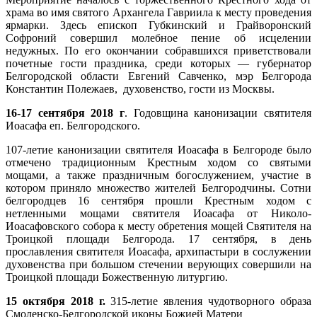
храма во имя святого Архангела Гавриила к месту проведения
ярмарки. Здесь епископ Губкинский и Грайворонский
Софроний совершил молебное пение об исцелении
недужных. По его окончании собравшихся приветствовали
почетные гости праздника, среди которых — губернатор
Белгородской области Евгений Савченко, мэр Белгорода
Константин Полежаев, духовенство, гости из Москвы.
16-17 сентября 2018 г
. Годовщина канонизации святителя
Иоасафа еп. Белгородского.
107-летие канонизации святителя Иоасафа в Белгороде было
отмечено традиционным Крестным ходом со святыми
мощами, а также праздничным богослужением, участие в
котором приняло множество жителей Белгородчины. Сотни
белгородцев 16 сентября прошли Крестным ходом с
нетленными мощами святителя Иоасафа от Николо-
Иоасафовского собора к месту обретения мощей Святителя на
Троицкой площади Белгорода. 17 сентября, в день
прославления святителя Иоасафа, архипастыри в сослужении
духовенства при большом стечении верующих совершили на
Троицкой площади Божественную литургию.
15 октября 2018 г.
315-летие явления чудотворного образа
Смоленско-Белгородской иконы Божией Матери