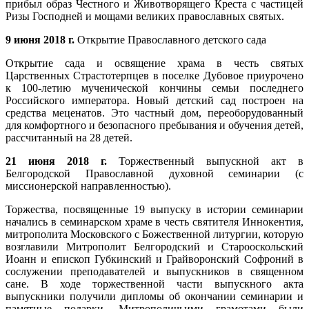
прибыл образ Честного и Животворящего Креста с частицей
Ризы Господней и мощами великих православных святых.
9 июня 2018 г.
Открытие Православного детского сада
Открытие сада и освящение храма в честь святых
Царственных Страстотерпцев в поселке Дубовое приурочено
к 100-летию мученической кончины семьи последнего
Российского императора. Новый детский сад построен на
средства меценатов. Это частный дом, переоборудованный
для комфортного и безопасного пребывания и обучения детей,
рассчитанный на 28 детей.
21 июня 2018 г.
Торжественный выпускной акт в
Белгородской Православной духовной семинарии (с
миссионерской направленностью).
Торжества, посвященные 19 выпуску в истории семинарии
начались в семинарском храме в честь святителя Иннокентия,
митрополита Московского с Божественной литургии, которую
возглавили Митрополит Белгородский и Старооскольский
Иоанн и епископ Губкинский и Грайворонский Софроний в
сослужении преподавателей и выпускников в священном
сане. В ходе торжественной части выпускного акта
выпускники получили дипломы об окончании семинарии и
памятные подарки. Митрополичьими грамотами были