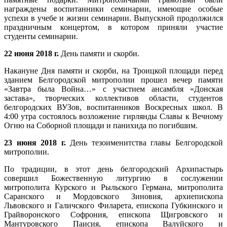
награждены воспитанники семинарии, имеющие особые
успехи в учебе и жизни семинарии. Выпускной продолжился
праздничным концертом, в котором приняли участие
студенты семинарии.
22 июня 2018 г.
День памяти и скорби.
Накануне Дня памяти и скорби, на Троицкой площади перед
зданием Белгородской митрополии прошел вечер памяти
«Завтра была Война…» с участием ансамбля «Донская
застава», творческих коллективов области, студентов
белгородских ВУЗов, воспитанников Воскресных школ. В
4:00 утра состоялось возложение гирлянды Славы к Вечному
Огню на Соборной площади и панихида по погибшим.
23 июня 2018 г.
День тезоименитства главы Белгородской
митрополии.
По традиции, в этот день белгородский Архипастырь
совершил Божественную литургию в сослужении
митрополита Курского и Рыльского Германа, митрополита
Саранского и Мордовского Зиновия, архиепископа
Львовского и Галичского Филарета, епископа Губкинского и
Грайворонского Софрония, епископа Щигровского и
Мантуровского Паисия, епископа Валуйского и