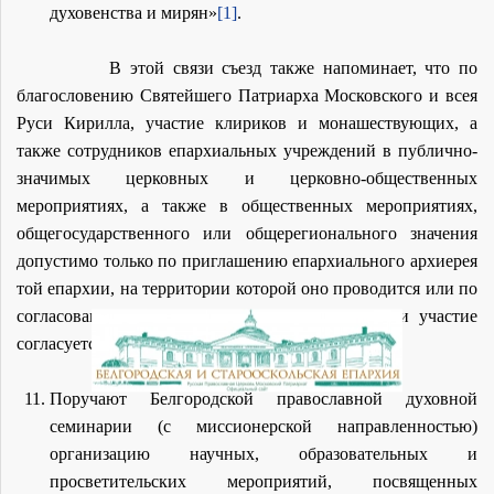
духовенства и мирян»
[1]
.
В этой связи съезд также напоминает, что по
благословению Святейшего Патриарха Московского и всея
Руси Кирилла, участие клириков и монашествующих, а
также сотрудников епархиальных учреждений в публично-
значимых церковных и церковно-общественных
мероприятиях, а также в общественных мероприятиях,
общегосударственного или общерегионального значения
допустимо только по приглашению епархиального архиерея
той епархии, на территории которой оно проводится или по
согласованию с ним. В пределах своей епархии участие
согласуется со своим епархиальным архиереем.
Поручают Белгородской православной духовной
семинарии (с миссионерской направленностью)
организацию научных, образовательных и
просветительских мероприятий, посвященных