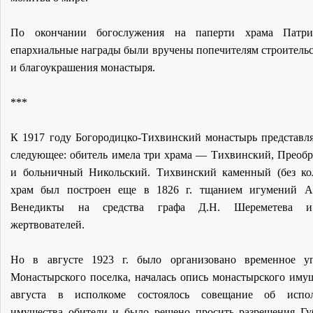
По окончании богослужения на паперти храма Патр
епархиальные награды были вручены попечителям строительс
и благоукрашения монастыря.
***
К 1917 году Богородицко-Тихвинский монастырь представля
следующее: обитель имела три храма — Тихвинский, Преоб
и больничный Никольский. Тихвинский каменный (без ко
храм был построен еще в 1826 г. тщанием игумений А
Венедикты на средства графа Д.Н. Шереметева и
жертвователей.
Но в августе 1923 г. было организовано временное уп
Монастырского поселка, началась опись монастырского имущ
августа в исполкоме состоялось совещание об испол
имущества обители и было решено просить разрешения Гу