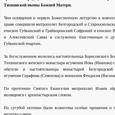
Тихвинской иконы Божией Матери.
Чин освящения и первую Божественную литургию в новоо
храме совершили митрополит Белгородский и Старооскольск
епископ Губкинский и Грайворонский Софроний и епископ 
и Алексеевский Савва в сослужении благочинных и дух
Губкинской епархии.
За богослужением молились настоятельница
Борисовского Бо
Тихвинского женского монастыря
игумения Иова (Иванова) с
обители и настоятельницы монастырей Белгородской
игумения Серафима (Семенова) и монахиня Феодосия (Васина
По прочтении Святого Евангелия митрополит Иоанн обр
молящимся с архипастырским словом.
На сугубой ектении были вознесены особые прошения и 
молитва о мире.