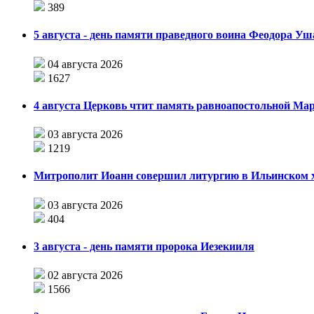
389
5 августа - день памяти праведного воина Феодора У
04 августа 2026
1627
4 августа Церковь чтит память равноапостольной М
03 августа 2026
1219
Митрополит Иоанн совершил литургию в Ильинском хр
03 августа 2026
404
3 августа - день памяти пророка Иезекииля
02 августа 2026
1566