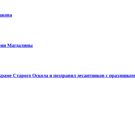
шакова
арии Магдалины
аме Старого Оскола и поздравил десантников с праздником