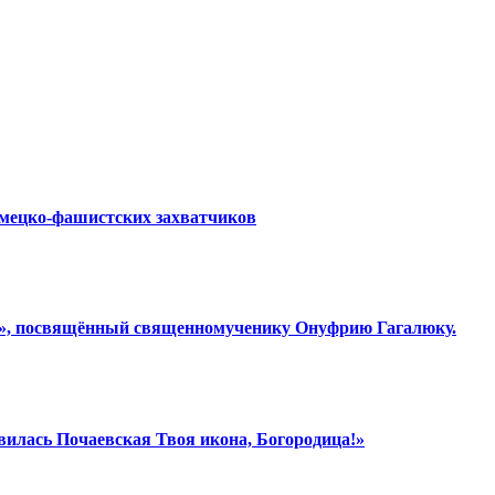
емецко-фашистских захватчиков
ки», посвящённый священномученику Онуфрию Гагалюку.
вилась Почаевская Твоя икона, Богородица!»