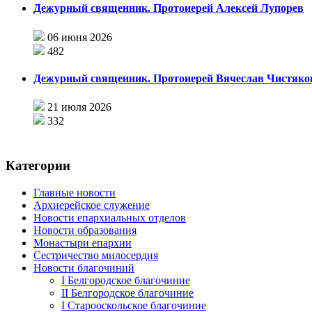
Дежурный священник. Протоиерей Алексей Лупорев
06 июня 2026
482
Дежурный священник. Протоиерей Вячеслав Чистяко
21 июля 2026
332
Категории
Главные новости
Архиерейское служение
Новости епархиальных отделов
Новости образования
Монастыри епархии
Сестричество милосердия
Новости благочиний
I Белгородское благочиние
II Белгородское благочиние
I Старооскольское благочиние