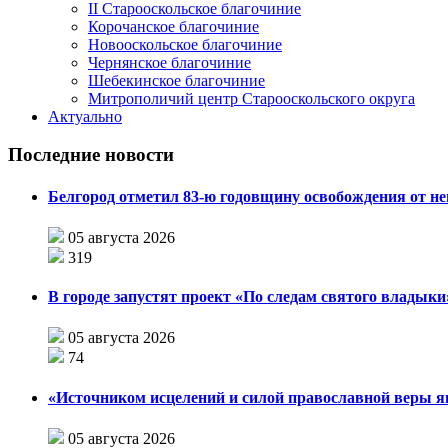
II Старооскольское благочиние
Корочанское благочиние
Новооскольское благочиние
Чернянское благочиние
Шебекинское благочиние
Митрополичий центр Старооскольского округа
Актуально
Последние новости
Белгород отметил 83-ю годовщину освобождения от н
05 августа 2026
319
В городе запустят проект «По следам святого влады
05 августа 2026
74
«Источником исцелений и силой православной веры я
05 августа 2026