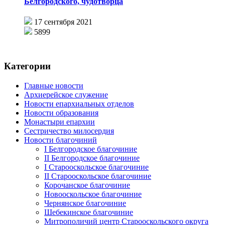
Белгородского, чудотворца
17 сентября 2021
5899
Категории
Главные новости
Архиерейское служение
Новости епархиальных отделов
Новости образования
Монастыри епархии
Сестричество милосердия
Новости благочиний
I Белгородское благочиние
II Белгородское благочиние
I Старооскольское благочиние
II Старооскольское благочиние
Корочанское благочиние
Новооскольское благочиние
Чернянское благочиние
Шебекинское благочиние
Митрополичий центр Старооскольского округа