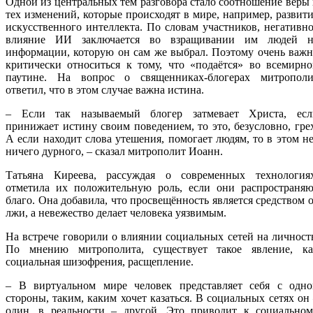
Одной из центральных тем разговора стало соотношение веры
тех изменений, которые происходят в мире, например, развит
искусственного интеллекта. По словам участников, негативн
влияние ИИ заключается во взращивании им людей н
информации, которую он сам же выбрал. Поэтому очень важ
критически относиться к тому, что «подаётся» во всемирн
паутине. На вопрос о священниках-блогерах митрополи
ответил, что в этом случае важна истина.
– Если так называемый блогер затмевает Христа, есл
принижает истину своим поведением, то это, безусловно, гре
А если находит слова утешения, помогает людям, то в этом н
ничего дурного, – сказал митрополит Иоанн.
Татьяна Киреева, рассуждая о современных технологиях
отметила их положительную роль, если они распространяю
благо. Она добавила, что просвещённость является средством 
лжи, а невежество делает человека уязвимым.
На встрече говорили о влиянии социальных сетей на личност
По мнению митрополита, существует такое явление, ка
социальная шизофрения, расщепление.
– В виртуальном мире человек представляет себя с одно
стороны, таким, каким хочет казаться. В социальных сетях он
один, в реальности – другой. Это приводит к социальном