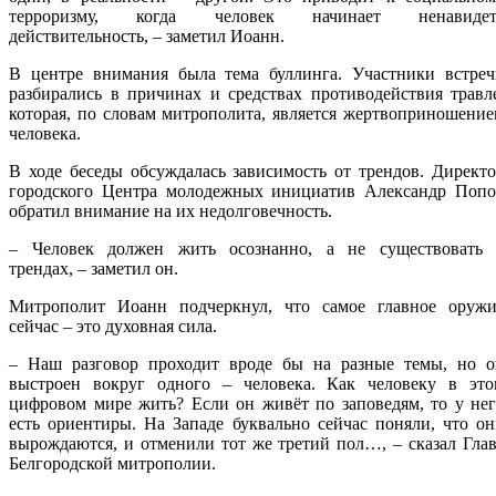
терроризму, когда человек начинает ненавидет
действительность, – заметил Иоанн.
В центре внимания была тема буллинга. Участники встреч
разбирались в причинах и средствах противодействия травл
которая, по словам митрополита, является жертвоприношени
человека.
В ходе беседы обсуждалась зависимость от трендов. Директ
городского Центра молодежных инициатив Александр Попо
обратил внимание на их недолговечность.
– Человек должен жить осознанно, а не существовать 
трендах, – заметил он.
Митрополит Иоанн подчеркнул, что самое главное оружи
сейчас – это духовная сила.
– Наш разговор проходит вроде бы на разные темы, но о
выстроен вокруг одного – человека. Как человеку в это
цифровом мире жить? Если он живёт по заповедям, то у не
есть ориентиры. На Западе буквально сейчас поняли, что о
вырождаются, и отменили тот же третий пол…, – сказал Гла
Белгородской митрополии.