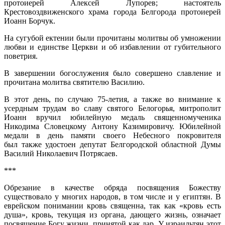
протоиерей Алексей Лупорев; настоятель
Крестовоздвиженского храма города Белгорода протоиерей
Иоанн Борчук.
На сугубой ектении были прочитаны молитвы об умножении
любви и единстве Церкви и об избавлении от губительного
поветрия.
В завершении богослужения было совершено славление и
прочитана молитва святителю Василию.
В этот день, по случаю 75-летия, а также во внимание к
усердным трудам во славу святого Белогорья, митрополит
Иоанн вручил юбилейную медаль священномученика
Никодима Словецкому Антону Казимировичу. Юбилейной
медали в день памяти своего Небесного покровителя
был также удостоен депутат Белгородской областной Думы
Василий Николаевич Потрясаев.
***
Обрезание в качестве обряда посвящения Божеству
существовало у многих народов, в том числе и у египтян. В
еврейском понимании кровь священна, так как «кровь есть
душа», кровь, текущая из органа, дающего жизнь, означает
посвящение Богу жизни, принятой как дар. У израильтян этот