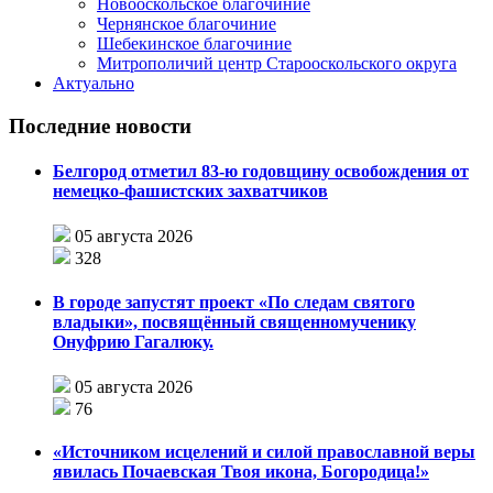
Новооскольское благочиние
Чернянское благочиние
Шебекинское благочиние
Митрополичий центр Старооскольского округа
Актуально
Последние новости
Белгород отметил 83-ю годовщину освобождения от
немецко-фашистских захватчиков
05 августа 2026
328
В городе запустят проект «По следам святого
владыки», посвящённый священномученику
Онуфрию Гагалюку.
05 августа 2026
76
«Источником исцелений и силой православной веры
явилась Почаевская Твоя икона, Богородица!»