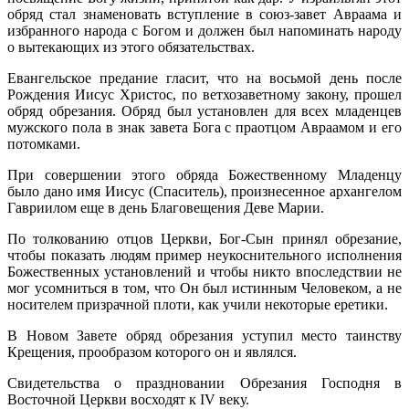
обряд стал знаменовать вступление в союз-завет Авраама и
избранного народа с Богом и должен был напоминать народу
о вытекающих из этого обязательствах.
Евангельское предание гласит, что на восьмой день после
Рождения Иисус Христос, по ветхозаветному закону, прошел
обряд обрезания. Обряд был установлен для всех младенцев
мужского пола в знак завета Бога с праотцом Авраамом и его
потомками.
При совершении этого обряда Божественному Младенцу
было дано имя Иисус (Спаситель), произнесенное архангелом
Гавриилом еще в день Благовещения Деве Марии.
По толкованию отцов Церкви, Бог-Сын принял обрезание,
чтобы показать людям пример неукоснительного исполнения
Божественных установлений и чтобы никто впоследствии не
мог усомниться в том, что Он был истинным Человеком, а не
носителем призрачной плоти, как учили некоторые еретики.
В Новом Завете обряд обрезания уступил место таинству
Крещения, прообразом которого он и являлся.
Свидетельства о праздновании Обрезания Господня в
Восточной Церкви восходят к IV веку.