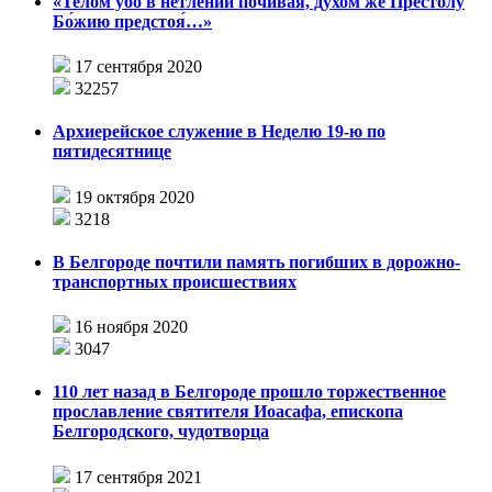
«Телом у́бо в нетле́нии почива́я, ду́хом же Престо́лу
Бо́жию предстоя́…»
17 сентября 2020
32257
Архиерейское служение в Неделю 19-ю по
пятидесятнице
19 октября 2020
3218
В Белгороде почтили память погибших в дорожно-
транспортных происшествиях
16 ноября 2020
3047
110 лет назад в Белгороде прошло торжественное
прославление святителя Иоасафа, епископа
Белгородского, чудотворца
17 сентября 2021