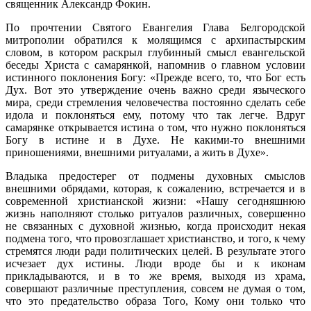
священник Александр Фокин.
По прочтении Святого Евангелия Глава Белгородской
митрополии обратился к молящимся с архипастырским
словом, в котором раскрыл глубинный смысл евангельской
беседы Христа с самарянкой, напомнив о главном условии
истинного поклонения Богу: «Прежде всего, то, что Бог есть
Дух. Вот это утверждение очень важно среди языческого
мира, среди стремления человечества постоянно сделать себе
идола и поклоняться ему, потому что так легче. Вдруг
самарянке открывается истина о том, что нужно поклоняться
Богу в истине и в Духе. Не какими-то внешними
приношениями, внешними ритуалами, а жить в Духе».
Владыка предостерег от подмены духовных смыслов
внешними обрядами, которая, к сожалению, встречается и в
современной христианской жизни: «Нашу сегодняшнюю
жизнь наполняют столько ритуалов различных, совершенно
не связанных с духовной жизнью, когда происходит некая
подмена того, что провозглашает христианство, и того, к чему
стремятся люди ради политических целей. В результате этого
исчезает дух истины. Люди вроде бы и к иконам
прикладываются, и в то же время, выходя из храма,
совершают различные преступления, совсем не думая о том,
что это предательство образа Того, Кому они только что