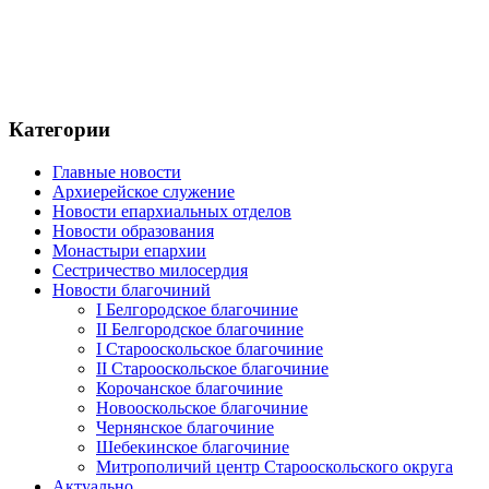
Категории
Главные новости
Архиерейское служение
Новости епархиальных отделов
Новости образования
Монастыри епархии
Сестричество милосердия
Новости благочиний
I Белгородское благочиние
II Белгородское благочиние
I Старооскольское благочиние
II Старооскольское благочиние
Корочанское благочиние
Новооскольское благочиние
Чернянское благочиние
Шебекинское благочиние
Митрополичий центр Старооскольского округа
Актуально