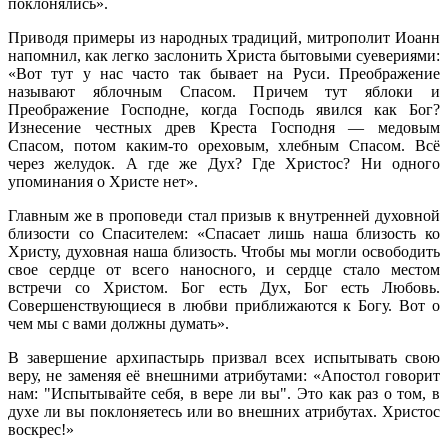
поклонялись».
Приводя примеры из народных традиций, митрополит Иоанн
напомнил, как легко заслонить Христа бытовыми суевериями:
«Вот тут у нас часто так бывает на Руси. Преображение
называют яблочным Спасом. Причем тут яблоки и
Преображение Господне, когда Господь явился как Бог?
Изнесение честных древ Креста Господня — медовым
Спасом, потом каким-то ореховым, хлебным Спасом. Всё
через желудок. А где же Дух? Где Христос? Ни одного
упоминания о Христе нет».
Главным же в проповеди стал призыв к внутренней духовной
близости со Спасителем: «Спасает лишь наша близость ко
Христу, духовная наша близость. Чтобы мы могли освободить
свое сердце от всего наносного, и сердце стало местом
встречи со Христом. Бог есть Дух, Бог есть Любовь.
Совершенствующиеся в любви приближаются к Богу. Вот о
чем мы с вами должны думать».
В завершение архипастырь призвал всех испытывать свою
веру, не заменяя её внешними атрибутами: «Апостол говорит
нам: "Испытывайте себя, в вере ли вы". Это как раз о том, в
духе ли вы поклоняетесь или во внешних атрибутах. Христос
воскрес!»