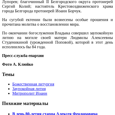
Лупорев; благочинный II Белгородского округа протоиерей
Сергий Колий; настоятель Крестовоздвиженского храма
города Белгорода протоиерей Иоанн Борчук.
На сугубой ектении были вознесены особые прошения и
прочитана молитва о восстановлении мира.
По окончании богослужения Владыка совершил заупокойную
литию на могиле своей матери Людмилы Алексеевны
Студеникиной (урожденной Поповой), которой в этот день
исполнилось бы 84 года.
Пресс-служба епархии
Фото А. Клюйко
Темы
Божественная литургия
Заупокойная лития
Митрополит Иоанн
Похожие материалы
В день 80-летия старца Алексея Феодоровича