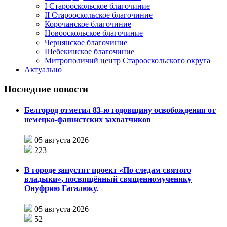
I Старооскольское благочиние
II Старооскольское благочиние
Корочанское благочиние
Новооскольское благочиние
Чернянское благочиние
Шебекинское благочиние
Митрополичий центр Старооскольского округа
Актуально
Последние новости
Белгород отметил 83-ю годовщину освобождения от
немецко-фашистских захватчиков
05 августа 2026
223
В городе запустят проект «По следам святого
владыки», посвящённый священномученику
Онуфрию Гагалюку.
05 августа 2026
52