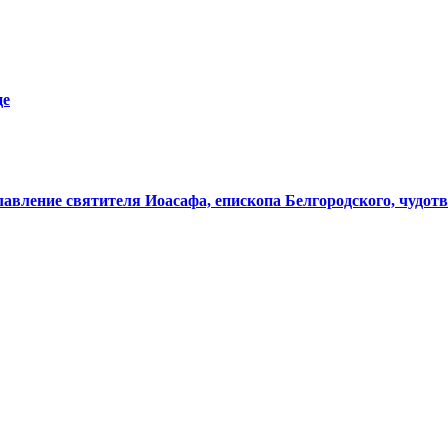
це
лавление святителя Иоасафа, епископа Белгородского, чудот