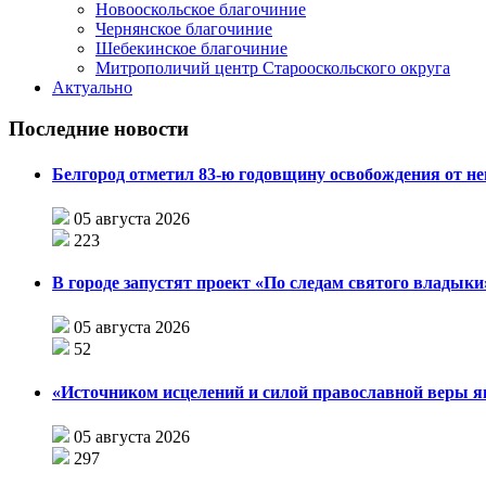
Новооскольское благочиние
Чернянское благочиние
Шебекинское благочиние
Митрополичий центр Старооскольского округа
Актуально
Последние новости
Белгород отметил 83-ю годовщину освобождения от н
05 августа 2026
223
В городе запустят проект «По следам святого влады
05 августа 2026
52
«Источником исцелений и силой православной веры я
05 августа 2026
297