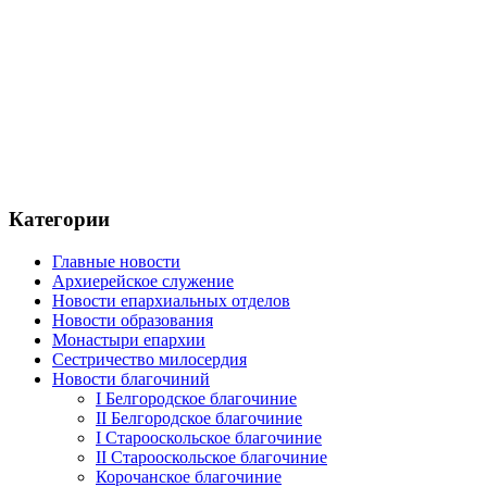
Категории
Главные новости
Архиерейское служение
Новости епархиальных отделов
Новости образования
Монастыри епархии
Сестричество милосердия
Новости благочиний
I Белгородское благочиние
II Белгородское благочиние
I Старооскольское благочиние
II Старооскольское благочиние
Корочанское благочиние