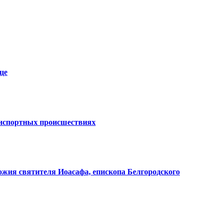
це
анспортных происшествиях
ожия святителя Иоасафа, епископа Белгородского