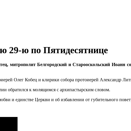
ю 29-ю по Пятидесятнице
аотец, митрополит Белгородский и Старооскольский Иоанн
оиерей Олег Кобец и клирики собора протоиерей Александр Лит
лии обратился к молящимся с архипастырским словом.
бви и единстве Церкви и об избавлении от губительного пове