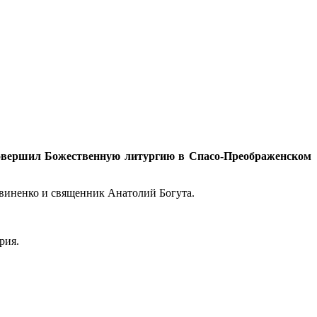
 совершил Божественную литургию в Спасо-Преображенском
виненко и священник Анатолий Богута.
трия.