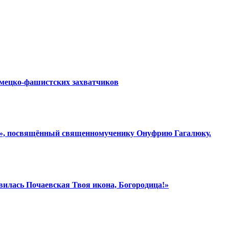
емецко-фашистских захватчиков
ки», посвящённый священномученику Онуфрию Гагалюку.
вилась Почаевская Твоя икона, Богородица!»