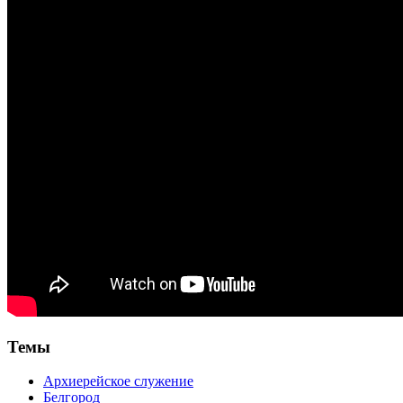
Темы
Архиерейское служение
Белгород