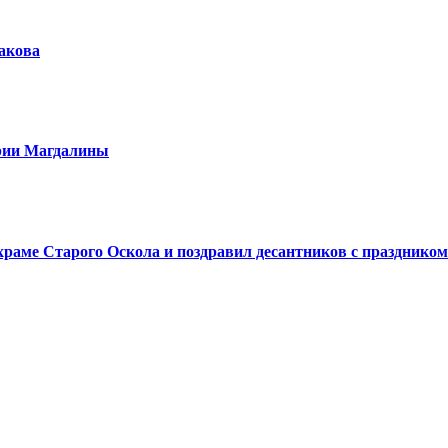
шакова
арии Магдалины
аме Старого Оскола и поздравил десантников с праздником