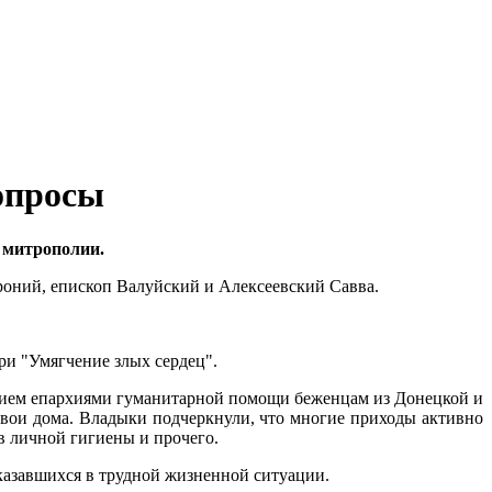
опросы
й митрополии.
роний, епископ Валуйский и Алексеевский Савва.
и "Умягчение злых сердец".
анием епархиями гуманитарной помощи беженцам из Донецкой и
ои дома. Владыки подчеркнули, что многие приходы активно
тв личной гигиены и прочего.
казавшихся в трудной жизненной ситуации.