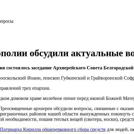
ополии обсудили актуальные в
ния состоялось заседание Архиерейского Совета Белгородско
рооскольский Иоанн, епископ Губкинский и Грайворонский Соф
правлений трех епархии.
ком домовом храме молебное пение перед иконой Божией Матер
. Преосвященные архиереи обсудили вопросы, связанные с оказ
приграничных районов нашей области вынужденных покинуть св
вой необходимости, пошив теплых вещей (свитера, носки), средс
Патриарха Кирилла общецерковного сбора средств
для людей, о