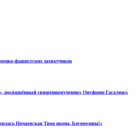
емецко-фашистских захватчиков
ки», посвящённый священномученику Онуфрию Гагалюку.
вилась Почаевская Твоя икона, Богородица!»