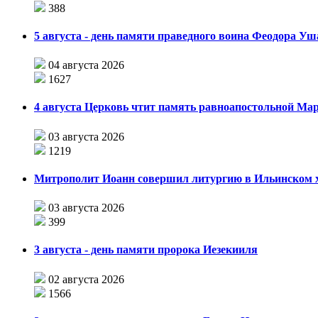
388
5 августа - день памяти праведного воина Феодора У
04 августа 2026
1627
4 августа Церковь чтит память равноапостольной М
03 августа 2026
1219
Митрополит Иоанн совершил литургию в Ильинском хр
03 августа 2026
399
3 августа - день памяти пророка Иезекииля
02 августа 2026
1566