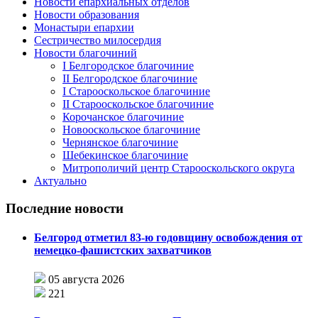
Новости епархиальных отделов
Новости образования
Монастыри епархии
Сестричество милосердия
Новости благочиний
I Белгородское благочиние
II Белгородское благочиние
I Старооскольское благочиние
II Старооскольское благочиние
Корочанское благочиние
Новооскольское благочиние
Чернянское благочиние
Шебекинское благочиние
Митрополичий центр Старооскольского округа
Актуально
Последние новости
Белгород отметил 83-ю годовщину освобождения от
немецко-фашистских захватчиков
05 августа 2026
221