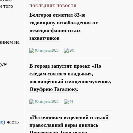
м того
ПОСЛЕДНИЕ НОВОСТИ
Белгород отметил 83-ю
годовщину освобождения от
немецко-фашистских
захватчиков
анием на
05 августа 2026
201
уда.
В городе запустят проект «По
следам святого владыки»,
посвящённый священномученику
Онуфрию Гагалюку.
05 августа 2026
44
«Источником исцелений и силой
ие)
часть
православной веры явилась
Почаевская Твоя икона,