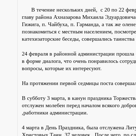
В течение нескольких дней, с 20 по 22 фев
главу района Ахназарова Михаила Эдуардовича 
Гижига, п. Чайбуха, п. Гарманда, а так же ол
познакомиться с местным населением, посмотре
катехизаторские беседы, совершались таинства
24 февраля в районной администрации прошла 
в форме диалога, что очень понравилось сотру
вопросы, которые их интересуют.
На протяжении первой седмицы поста совершал
В субботу 3 марта, в канун праздника Торжест
отслужен молебен перед началом всякого добро
,работники администрации.
4 марта в День Праздника, была отслужена Ли
Христовых Таин 37 человек. После чего, по с