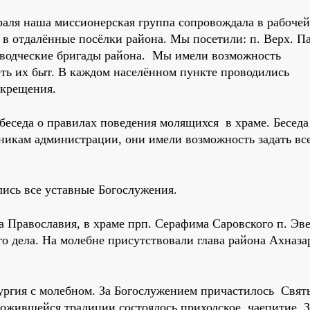
раля наша миссионерская группа сопровождала в рабочей
в отдалённые посёлки района. Мы посетили: п. Верх. Па
еневодческие бригады района. Мы имели возможность
ть их быт. В каждом населённом пункте проводились
 крещения.
беседа о правилах поведения молящихся в храме. Бесед
дникам администрации, они имели возможность задать вс
ись все уставные Богослужения.
ва Православия, в храме прп. Серафима Саровского п. Эв
го дела. На молебне присутствовали глава района Ахназа
тургия с молебном. За Богослужением причастилось Свят
ложившейся традиции состоялось приходское чаепитие. 