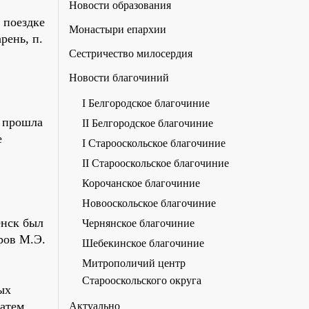
Новости образования
 поездке
Монастыри епархии
рень, п.
Сестричество милосердия
Новости благочиний
I Белгородское благочиние
а прошла
II Белгородское благочиние
е
I Старооскольское благочиние
II Старооскольское благочиние
Корочанское благочиние
Новооскольское благочиние
енск был
Чернянское благочиние
ров М.Э.
Шебекинское благочиние
Митрополичий центр
Старооскольского округа
ых
Затем,
Актуально