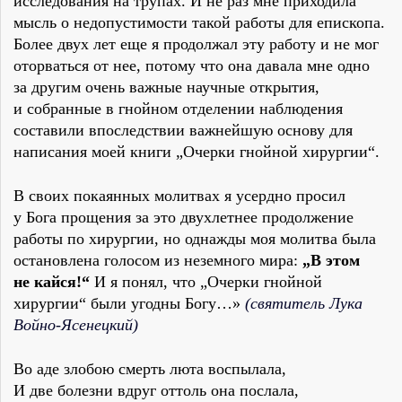
исследования на трупах. И не раз мне приходила
мысль о недопустимости такой работы для епископа.
Более двух лет еще я продолжал эту работу и не мог
оторваться от нее, потому что она давала мне одно
за другим очень важные научные открытия,
и собранные в гнойном отделении наблюдения
составили впоследствии важнейшую основу для
написания моей книги „Очерки гнойной хирургии“.
В своих покаянных молитвах я усердно просил
у Бога прощения за это двухлетнее продолжение
работы по хирургии, но однажды моя молитва была
остановлена голосом из неземного мира:
„В этом
не кайся!“
И я понял, что „Очерки гнойной
хирургии“ были угодны Богу…»
(святитель Лука
Войно-Ясенецкий)
Во аде злобою смерть люта воспылала,
И две болезни вдруг оттоль она послала,