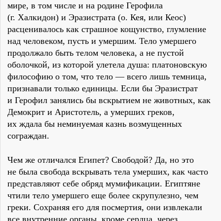
мире, в том числе и на родине Герофила
(г. Халкидон) и Эразистрата (о. Кея, или Кеос)
расценивалось как страшное кощунство, глумление
над человеком, пусть и умершим. Тело умершего
продолжало быть телом человека, а не пустой
оболочкой, из которой улетела душа: платоновскую
философию о том, что тело — всего лишь темница,
признавали только единицы. Если бы Эразистрат
и Герофил занялись бы вскрытием не животных, как
Демокрит и Аристотель, а умерших греков,
их ждала бы неминуемая казнь возмущенных
сограждан.
Чем же отличался Египет? Свободой? Да, но это
не была свобода вскрывать тела умерших, как часто
представляют себе обряд мумификации. Египтяне
чтили тело умершего еще более скрупулезно, чем
греки. Сохраняя его для посмертия, они извлекали
все внутренние органы, кроме сердца, через