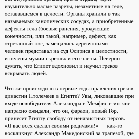
изумительно малые разрезы, незаметные на теле,
остававшемся в целости. Органы хранили в так
называемых канопических сосудах, а приобретенные
дефекты тела (боевые ранения, уродующие
конечности, или такой, например, дефект, как
отрезанный нос, замещались деревянными —
человек представал на суд Осириса в целостности,
и пелены мумии скрепляли его члены. Неверно
думать, что Египет вдохновил и научил греков
вскрывать людей.
Что же происходило в первые годы правления греков
династии Птолемеев в Египте? Увы, ликовавшие при
входе освободителя Александра в Мемфис египтяне
напрасно ожидали, что он, фараон, новый Гор,
принесет Египту свободу от ненавистных персов.
«Я вас всех сделал своими родичами!» — как-то
воскликнул Александр Македонский за трапезой, где