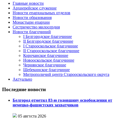
Главные новости
Архиерейское служение
Новости епархиальных отделов
Новости образования
Монастыри епархии
Сестричество милосердия
Новости благочиний
I Белгородское благочиние
II Белгородское благочиние
I Старооскольское благочиние
II Старооскольское благочиние
Корочанское благочиние
Новооскольское благочиние
Чернянское благочиние
Шебекинское благочиние
Митрополичий центр Старооскольского округа
Актуально
Последние новости
Белгород отметил 83-ю годовщину освобождения от
немецко-фашистских захватчиков
05 августа 2026