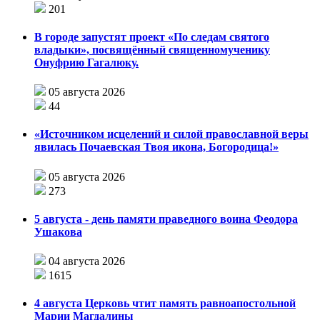
201
В городе запустят проект «По следам святого
владыки», посвящённый священномученику
Онуфрию Гагалюку.
05 августа 2026
44
«Источником исцелений и силой православной веры
явилась Почаевская Твоя икона, Богородица!»
05 августа 2026
273
5 августа - день памяти праведного воина Феодора
Ушакова
04 августа 2026
1615
4 августа Церковь чтит память равноапостольной
Марии Магдалины