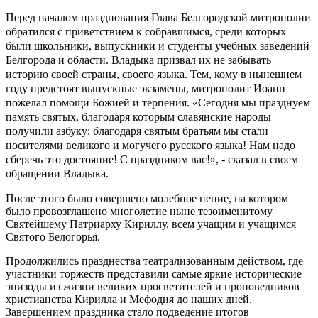
Перед началом празднования Глава Белгородской митрополии
обратился с приветствием к собравшимся, среди которых
были школьники, выпускники и студенты учебных заведений
Белгорода и области. Владыка призвал их не забывать
историю своей страны, своего языка. Тем, кому в нынешнем
году предстоят выпускные экзамены, митрополит Иоанн
пожелал помощи Божией и терпения. «Сегодня мы празднуем
память святых, благодаря которым славянские народы
получили азбуку; благодаря святым братьям мы стали
носителями великого и могучего русского языка! Нам надо
сберечь это достояние! С праздником вас!», - сказал в своем
обращении Владыка.
После этого было совершено молебное пение, на котором
было провозглашено многолетие ныне тезоименитому
Святейшему Патриарху Кириллу, всем учащим и учащимся
Святого Белогорья.
Продолжились празднества театрализованным действом, где
участники торжеств представили самые яркие исторические
эпизоды из жизни великих просветителей и проповедников
христианства Кирилла и Мефодия до наших дней.
Завершением праздника стало подведение итогов