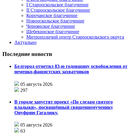
I Старооскольское благочиние
II Старооскольское благочиние
Корочанское благочиние
Новооскольское благочиние
Чернянское благочиние
Шебекинское благочиние
Митрополичий центр Старооскольского округа
Актуально
Последние новости
Белгород отметил 83-ю годовщину освобождения от
немецко-фашистских захватчиков
05 августа 2026
297
В городе запустят проект «По следам святого
владыки», посвящённый священномученику
Онуфрию Гагалюку.
05 августа 2026
63