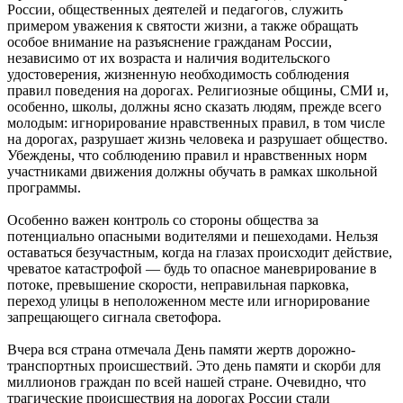
России, общественных деятелей и педагогов, служить
примером уважения к святости жизни, а также обращать
особое внимание на разъяснение гражданам России,
независимо от их возраста и наличия водительского
удостоверения, жизненную необходимость соблюдения
правил поведения на дорогах. Религиозные общины, СМИ и,
особенно, школы, должны ясно сказать людям, прежде всего
молодым: игнорирование нравственных правил, в том числе
на дорогах, разрушает жизнь человека и разрушает общество.
Убеждены, что соблюдению правил и нравственных норм
участниками движения должны обучать в рамках школьной
программы.
Особенно важен контроль со стороны общества за
потенциально опасными водителями и пешеходами. Нельзя
оставаться безучастным, когда на глазах происходит действие,
чреватое катастрофой — будь то опасное маневрирование в
потоке, превышение скорости, неправильная парковка,
переход улицы в неположенном месте или игнорирование
запрещающего сигнала светофора.
Вчера вся страна отмечала День памяти жертв дорожно-
транспортных происшествий. Это день памяти и скорби для
миллионов граждан по всей нашей стране. Очевидно, что
трагические происшествия на дорогах России стали