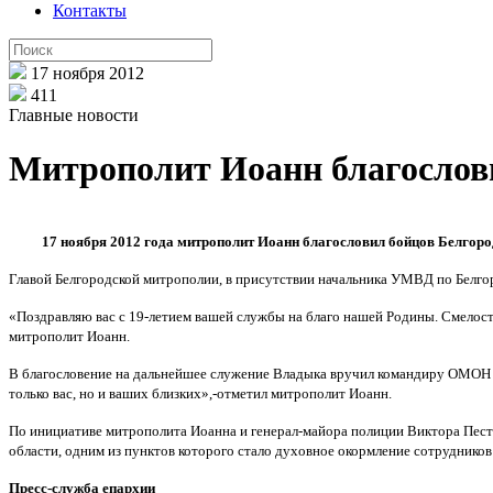
Контакты
17 ноября 2012
411
Главные новости
Митрополит Иоанн благослов
17 ноября 2012 года митрополит Иоанн благословил бойцов Белгор
Главой Белгородской митрополии, в присутствии начальника УМВД по Белго
«Поздравляю вас с 19-летием вашей службы на благо нашей Родины. Смелость,
митрополит Иоанн.
В благословение на дальнейшее служение Владыка вручил командиру ОМОН 
только вас, но и ваших близких»,-отметил митрополит Иоанн.
По инициативе митрополита Иоанна и генерал-майора полиции Виктора Песте
области, одним из пунктов которого стало духовное окормление сотрудников
Пресс-служба епархии