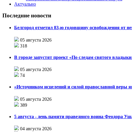
Актуально
Последние новости
Белгород отметил 83-ю годовщину освобождения от н
05 августа 2026
318
В городе запустят проект «По следам святого влады
05 августа 2026
74
«Источником исцелений и силой православной веры я
05 августа 2026
389
5 августа - день памяти праведного воина Феодора У
04 августа 2026