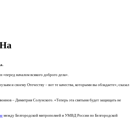
ОНа
а.
 «перед началом всякого доброго дела».
узьям и своему Отечеству – вот те качества, которыми вы обладаете»,-сказал
оинов – Димитрия Солунского. «Теперь эта святыня будет защищать не
ве
между Белгородской митрополией и УМВД России по Белгородской