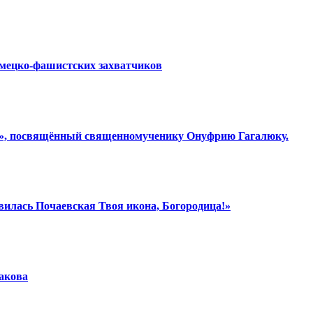
емецко-фашистских захватчиков
ки», посвящённый священномученику Онуфрию Гагалюку.
вилась Почаевская Твоя икона, Богородица!»
шакова