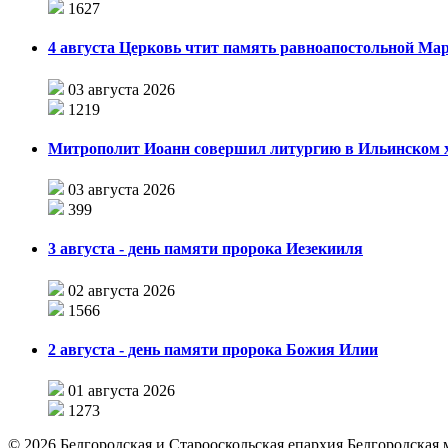
1627
4 августа Церковь чтит память равноапостольной М
03 августа 2026
1219
Митрополит Иоанн совершил литургию в Ильинском хр
03 августа 2026
399
3 августа - день памяти пророка Иезекииля
02 августа 2026
1566
2 августа - день памяти пророка Божия Илии
01 августа 2026
1273
©
2026
Белгородская и Старооскольская епархия Белгородская