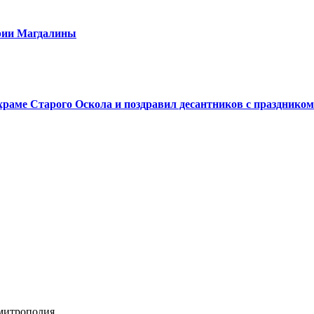
арии Магдалины
аме Старого Оскола и поздравил десантников с праздником
 митрополия