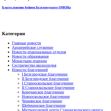
Благословение бойцов Белгородского ОМОНа
Категории
Главные новости
Архиерейское служение
Новости епархиальных отделов
Новости образования
Монастыри епархии
Сестричество милосердия
Новости благочиний
I Белгородское благочиние
II Белгородское благочиние
I Старооскольское благочиние
II Старооскольское благочиние
Корочанское благочиние
Новооскольское благочиние
Чернянское благочиние
Шебекинское благочиние
Митрополичий центр Старооскольского округа